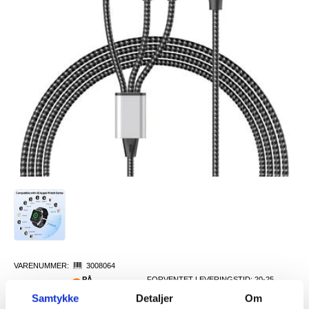
VARENUMMER:
3008064
PÅ
FORVENTET LEVERINGSTID: 20-25
LAGERSTATUS:
FJERNLAGER.
DAGER
Samtykke
Detaljer
Om
FRAKTINFO