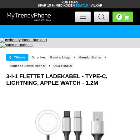
KUN I DAG:
SPAR 15 % MED KODEN
BDAY15
-
VILKÅR
Tilbake
Du er her:
Gaming Utstyr
Nitendo tilbehør
Nintendo Switch tilbehør
USB-c kabler
3-I-1 FLETTET LADEKABEL - TYPE-C,
LIGHTNING, APPLE WATCH - 1.2M