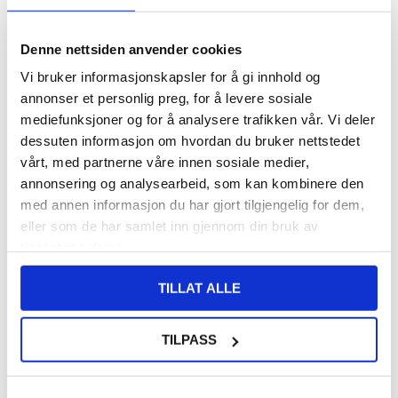
187,00
NOK
Denne nettsiden anvender cookies
Vi bruker informasjonskapsler for å gi innhold og
FÅ 7 % RABATT MED CLUB TRENDY
BLI MEDLEM GRATIS
annonser et personlig preg, for å levere sosiale
SETT DET BILLIGERE?
mediefunksjoner og for å analysere trafikken vår. Vi deler
dessuten informasjon om hvordan du bruker nettstedet
vårt, med partnerne våre innen sosiale medier,
-
+
annonsering og analysearbeid, som kan kombinere den
med annen informasjon du har gjort tilgjengelig for dem,
eller som de har samlet inn gjennom din bruk av
LIVE CHAT
LURER DU PÅ NOE? SPØR OSS!
tjenestene deres.
TILLAT ALLE
Beskrivelse
3-i-1 flettet ladekabel - Type-C, Lightning, Apple Watch
TILPASS
Med denne ladekabelen og dokkingstasjonen kan du lade
telefonen og klokken samtidig med Lightning- og Type-C-
grensesnitt. Den stabile strømmen beskytter enhetens batteri og