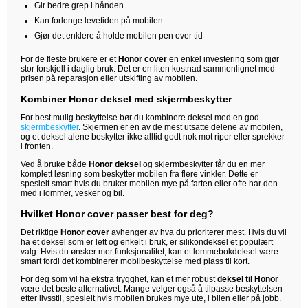
Gir bedre grep i hånden
Kan forlenge levetiden på mobilen
Gjør det enklere å holde mobilen pen over tid
For de fleste brukere er et
Honor cover
en enkel investering som gjør
stor forskjell i daglig bruk. Det er en liten kostnad sammenlignet med
prisen på reparasjon eller utskifting av mobilen.
Kombiner Honor deksel med skjermbeskytter
For best mulig beskyttelse bør du kombinere deksel med en god
skjermbeskytter
. Skjermen er en av de mest utsatte delene av mobilen,
og et deksel alene beskytter ikke alltid godt nok mot riper eller sprekker
i fronten.
Ved å bruke både
Honor deksel
og skjermbeskytter får du en mer
komplett løsning som beskytter mobilen fra flere vinkler. Dette er
spesielt smart hvis du bruker mobilen mye på farten eller ofte har den
med i lommer, vesker og bil.
Hvilket Honor cover passer best for deg?
Det riktige
Honor cover
avhenger av hva du prioriterer mest. Hvis du vil
ha et deksel som er lett og enkelt i bruk, er silikondeksel et populært
valg. Hvis du ønsker mer funksjonalitet, kan et lommebokdeksel være
smart fordi det kombinerer mobilbeskyttelse med plass til kort.
For deg som vil ha ekstra trygghet, kan et mer robust
deksel til Honor
være det beste alternativet. Mange velger også å tilpasse beskyttelsen
etter livsstil, spesielt hvis mobilen brukes mye ute, i bilen eller på jobb.