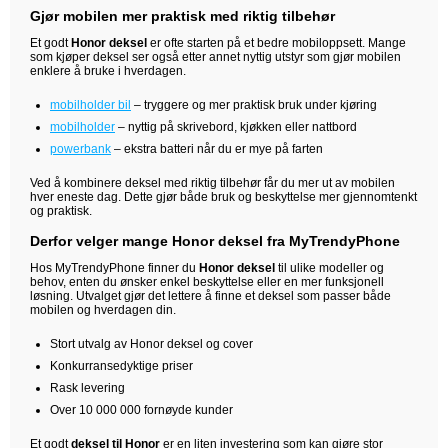
Gjør mobilen mer praktisk med riktig tilbehør
Et godt
Honor deksel
er ofte starten på et bedre mobiloppsett. Mange
som kjøper deksel ser også etter annet nyttig utstyr som gjør mobilen
enklere å bruke i hverdagen.
mobilholder bil
– tryggere og mer praktisk bruk under kjøring
mobilholder
– nyttig på skrivebord, kjøkken eller nattbord
powerbank
– ekstra batteri når du er mye på farten
Ved å kombinere deksel med riktig tilbehør får du mer ut av mobilen
hver eneste dag. Dette gjør både bruk og beskyttelse mer gjennomtenkt
og praktisk.
Derfor velger mange Honor deksel fra MyTrendyPhone
Hos MyTrendyPhone finner du
Honor deksel
til ulike modeller og
behov, enten du ønsker enkel beskyttelse eller en mer funksjonell
løsning. Utvalget gjør det lettere å finne et deksel som passer både
mobilen og hverdagen din.
Stort utvalg av Honor deksel og cover
Konkurransedyktige priser
Rask levering
Over 10 000 000 fornøyde kunder
Et godt
deksel til Honor
er en liten investering som kan gjøre stor