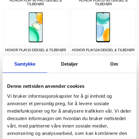
HONOR PLAY 80 PRO DEKSEL &
HONOR PLAY10 5G DEKSEL &
TILBEHØR
TILBEHØR
HONOR PLAY10 DEKSEL & TILBEHØR
HONOR PLAY10A DEKSEL & TILBEHØR
Samtykke
Detaljer
Om
Denne nettsiden anvender cookies
Vi bruker informasjonskapsler for å gi innhold og
HONOR PLAY10C DEKSEL & TILBEHØR
HONOR PLAY11 PLUS DEKSEL &
TILBEHØR
annonser et personlig preg, for å levere sosiale
mediefunksjoner og for å analysere trafikken vår. Vi deler
dessuten informasjon om hvordan du bruker nettstedet
vårt, med partnerne våre innen sosiale medier,
annonsering og analysearbeid, som kan kombinere den