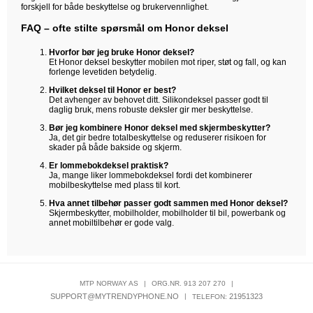
forskjell for både beskyttelse og brukervennlighet.
FAQ – ofte stilte spørsmål om Honor deksel
Hvorfor bør jeg bruke Honor deksel?
Et Honor deksel beskytter mobilen mot riper, støt og fall, og kan
forlenge levetiden betydelig.
Hvilket deksel til Honor er best?
Det avhenger av behovet ditt. Silikondeksel passer godt til
daglig bruk, mens robuste deksler gir mer beskyttelse.
Bør jeg kombinere Honor deksel med skjermbeskytter?
Ja, det gir bedre totalbeskyttelse og reduserer risikoen for
skader på både bakside og skjerm.
Er lommebokdeksel praktisk?
Ja, mange liker lommebokdeksel fordi det kombinerer
mobilbeskyttelse med plass til kort.
Hva annet tilbehør passer godt sammen med Honor deksel?
Skjermbeskytter, mobilholder, mobilholder til bil, powerbank og
annet mobiltilbehør er gode valg.
MTP NORWAY AS
|
ORG.NR. 913 207 270
|
SUPPORT@MYTRENDYPHONE.NO
|
21951323
TELEFON: