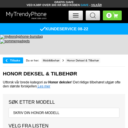
GRATIS GAVE
VED KJØP OVER 300 KR MED KODEN
GAVE
-
VILKÅR
KUNDESERVICE 08-22
Tilbake
Du er her:
Mobiltilbehør
Honor Deksel & Tilbehør
HONOR DEKSEL & TILBEHØR
Utforsk vår brede kategori av
Honor deksler
! Det riktige tilbehøret utgjør ofte
den største forskjellen
Les mer
SØK ETTER MODELL
VELG FRA LISTEN