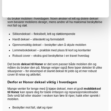
for en mer komplett løsning.
Hvordan velge riktig Honor deksel?
Når du skal velge et nytt
Honor deksel
, er det lurt å tenke på hvordan
du bruker mobilen i hverdagen. Noen ønsker et lett og diskré deksel
som bevarer mobilens design, mens andre vil ha maksimal beskyttelse
mot fall og støt.
Silikondeksel – fleksibelt, lett og støtdempende
Hardt deksel – slitesterkt og formstabilt
Gjennomsiktig deksel – beskytter uten å skjule mobilen
Lommebokdeksel – praktisk med plass til kort og kontanter
Robust cover – ekstra god beskyttelse i en travel hverdag
Det beste
deksel til Honor
er det som passer både mobilen din og
måten du bruker den på. Mange velger også flere typer deksler til ulike
situasjoner – for eksempel et slankt deksel til jobb og et mer robust
cover til reise og aktivitet.
Derfor er Honor deksel viktig i hverdagen
Mange venter for lenge med å kjøpe deksel, men et godt
mobildeksel
til Honor
kan spare deg for både irritasjon og reparasjonskostnader.
Selv små fall eller skader i vesken kan føre til riper, hakk eller sprekk i
mobilen.
Beskytter mot fall, støt og riper