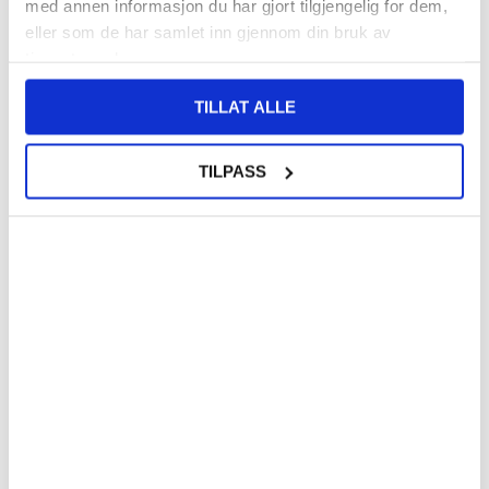
med annen informasjon du har gjort tilgjengelig for dem,
HONOR POWER2 DEKSEL & TILBEHØR
HONOR WIN DEKSEL & TILBEHØR
eller som de har samlet inn gjennom din bruk av
tjenestene deres.
TILLAT ALLE
TILPASS
HONOR WIN RT DEKSEL & TILBEHØR
HONOR WIN TURBO DEKSEL &
TILBEHØR
HONOR X5C DEKSEL & TILBEHØR
HONOR X5C PLUS DEKSEL &
TILBEHØR