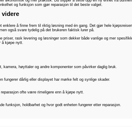
er økonomisk og mer praktisk. Du slipper å sette opp en ny enhet fra bunnen av
kelhet og funksjon som gjør reparasjon til det beste valget.
 videre
t enklere å finne frem til riktig løsning med én gang. Det gjør hele kjøpsreise
men også svare tydelig på det brukeren faktisk lurer på.
priser, rask levering og løsninger som dekker både vanlige og mer spesifikke 
 å kjøpe nytt.
ort, kamera, høyttaler og andre komponenter som påvirker daglig bruk.
 fungerer dårlig eller displayet har mørke felt og synlige skader.
vil reparasjon ofte være rimeligere enn å kjøpe nytt.
de funksjon, holdbarhet og hvor godt enheten fungerer etter reparasjon.