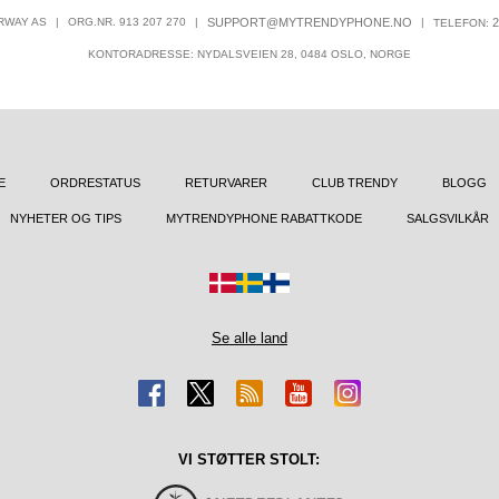
RWAY AS
|
ORG.NR. 913 207 270
|
SUPPORT@MYTRENDYPHONE.NO
|
2
TELEFON:
KONTORADRESSE: NYDALSVEIEN 28, 0484 OSLO, NORGE
E
ORDRESTATUS
RETURVARER
CLUB TRENDY
BLOGG
NYHETER OG TIPS
MYTRENDYPHONE RABATTKODE
SALGSVILKÅR
Se alle land
VI STØTTER STOLT: