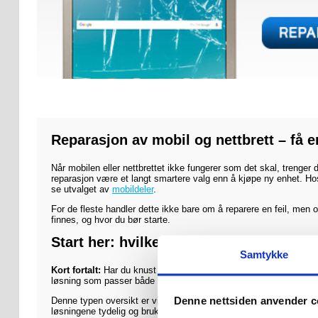
Reparasjon av mobil og nettbrett – få e
Når mobilen eller nettbrettet ikke fungerer som det skal, trenger
reparasjon være et langt smartere valg enn å kjøpe ny enhet. Hos 
se utvalget av
mobildeler
.
For de fleste handler dette ikke bare om å reparere en feil, men 
finnes, og hvor du bør starte.
Start her: hvilken reparasjon trenger d
Samtykke
Kort fortalt:
Har du knust skjerm, dårlig batteri eller ladeprobleme
løsning som passer både enheten og problemet.
Denne nettsiden anvender c
Denne typen oversikt er viktig både for kunder og for synlighet i
løsningene tydelig og brukervennlig.