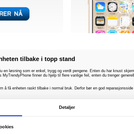
nheten tilbake i topp stand
 du en løsning som er enkel, trygg og verdt pengene. Enten du har knust skjerm
MyTrendyPhone finner du hjelp til flere vanlige feil, enten du trenger generel
om å få enheten raskt tilbake i normal bruk. Derfor bør en god reparasjonsside
u?
Detaljer
r, er reparasjon ofte den raskeste og mest lønnsomme løsningen. Velger du rikti
ookies
 søk. Mange søker ikke etter en generell reparasjonstjeneste, men etter et ko