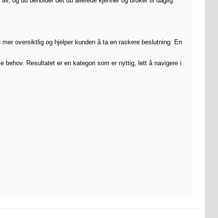
, og du beholder det du allerede kjenner og bruker til daglig.
n mer oversiktlig og hjelper kunden å ta en raskere beslutning. En
behov. Resultatet er en kategori som er nyttig, lett å navigere i