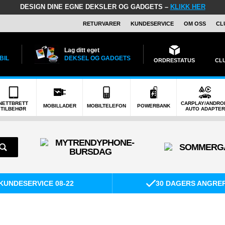
DESIGN DINE EGNE DEKSLER OG GADGETS –
KLIKK HER
RETURVARER
KUNDESERVICE
OM OSS
CL
Lag ditt eget
BIL
DEKSEL OG GADGETS
ORDRESTATUS
CL
NETTBRETT
CARPLAY/ANDRO
MOBILLADER
MOBILTELEFON
POWERBANK
TILBEHØR
AUTO ADAPTER
KUNDESERVICE 08-22
30 DAGERS ANGRE