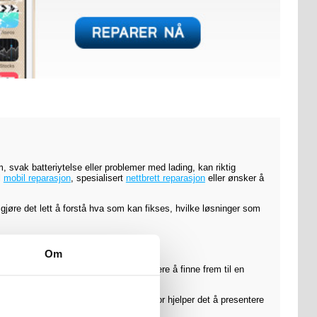
, svak batteriytelse eller problemer med lading, kan riktig
l
mobil reparasjon
, spesialisert
nettbrett reparasjon
eller ønsker å
 gjøre det lett å forstå hva som kan fikses, hvilke løsninger som
Om
g type service fra start, blir det enklere å finne frem til en
nkret problem som må løses raskt. Derfor hjelper det å presentere