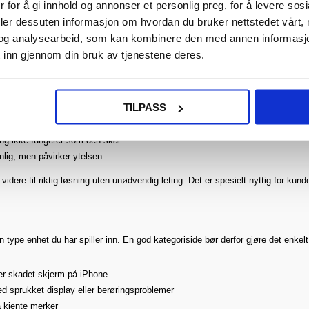
 for å gi innhold og annonser et personlig preg, for å levere sos
rt?
deler dessuten informasjon om hvordan du bruker nettstedet vårt,
og analysearbeid, som kan kombinere den med annen informasjon d
heten. Ofte er det én komponent som skaper problemet, og når den blir byttet e
 inn gjennom din bruk av tjenestene deres.
erøringsrespons
seg av uventet
TILPASS
 ustabil
 som ikke åpner
ling ikke fungerer som den skal
nlig, men påvirker ytelsen
 videre til riktig løsning uten unødvendig leting. Det er spesielt nyttig for 
ype enhet du har spiller inn. En god kategoriside bør derfor gjøre det enkelt å 
er skadet skjerm på iPhone
d sprukket display eller berøringsproblemer
a kjente merker