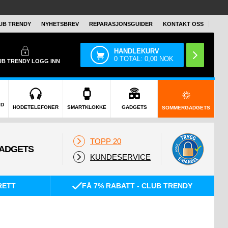
UB TRENDY
NYHETSBREV
REPARASJONSGUIDER
KONTAKT OSS
HANDLEKURV
0
TOTAL:
0,00
NOK
UB TRENDY
LOGG INN
ID
HODETELEFONER
SMARTKLOKKE
GADGETS
SOMMERGADGETS
TOPP 20
KUNDESERVICE
RETT
FÅ 7% RABATT - CLUB TRENDY