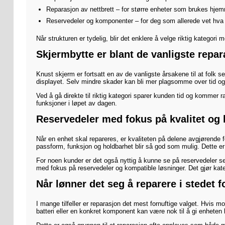
Reparasjon av nettbrett – for større enheter som brukes hjemme
Reservedeler og komponenter – for deg som allerede vet hv
Når strukturen er tydelig, blir det enklere å velge riktig kateg
Skjermbytte er blant de vanligste repa
Knust skjerm er fortsatt en av de vanligste årsakene til at folk s
displayet. Selv mindre skader kan bli mer plagsomme over tid og
Ved å gå direkte til riktig kategori sparer kunden tid og kommer ra
funksjoner i løpet av dagen.
Reservedeler med fokus på kvalitet og 
Når en enhet skal repareres, er kvaliteten på delene avgjørende fo
passform, funksjon og holdbarhet blir så god som mulig. Dette er sp
For noen kunder er det også nyttig å kunne se på reservedeler sep
med fokus på reservedeler og kompatible løsninger. Det gjør kateg
Når lønner det seg å reparere i stedet f
I mange tilfeller er reparasjon det mest fornuftige valget. Hvis mo
batteri eller en konkret komponent kan være nok til å gi enheten l