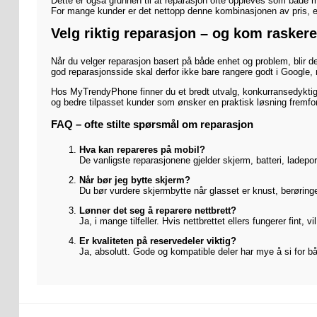
Dette er også grunnen til at reparasjon ofte oppleves som både m
For mange kunder er det nettopp denne kombinasjonen av pris, en
Velg riktig reparasjon – og kom raskere
Når du velger reparasjon basert på både enhet og problem, blir de
god reparasjonsside skal derfor ikke bare rangere godt i Google, 
Hos MyTrendyPhone finner du et bredt utvalg, konkurransedyktige 
og bedre tilpasset kunder som ønsker en praktisk løsning fremfor
FAQ – ofte stilte spørsmål om reparasjon
Hva kan repareres på mobil?
De vanligste reparasjonene gjelder skjerm, batteri, ladep
Når bør jeg bytte skjerm?
Du bør vurdere skjermbytte når glasset er knust, berøringen
Lønner det seg å reparere nettbrett?
Ja, i mange tilfeller. Hvis nettbrettet ellers fungerer fint, 
Er kvaliteten på reservedeler viktig?
Ja, absolutt. Gode og kompatible deler har mye å si for bå