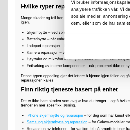
Vi bruker informasjonskapsler
Hvilke typer reparasjoner kan du få gjo
analysere trafikken vår. Vi 
sosiale medier, annonsering 
Mange skader og feil kan løses uten at du trenger å bytte hele en
igjen.
dem, eller som de har samlet
Skjermbytte – ved sprukket glass, svart skjerm eller dårlig b
Batteribytte – når enheten lader raskt ut, blir varm eller slår 
Ladeport reparasjon – hvis kabelen sitter løst eller ladingen er
Kamera reparasjon – ved uklare bilder, fokusfeil eller kamera
Høyttaler og mikrofon – når lyden under samtaler eller avspil
Feilsøking av interne komponenter – når problemet ikke er sy
Denne typen oppdeling gjør det lettere å kjenne igjen feilen og gå
reparasjonen kalles.
Finn riktig tjeneste basert på enhet
Det er ikke bare skaden som avgjør hva du trenger – også hvilken t
trenger en mer spesifikk løsning.
iPhone skjermbytte og reparasjon
– for deg som har knust ell
Samsung skjermbytte og reparasjon
– for Galaxy-modeller me
Reparasjon av telefoner – for vanlige feil på smarttelefoner fr