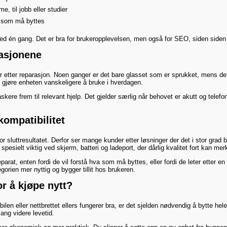
, til jobb eller studier
a som må byttes
ori med én gang. Det er bra for brukeropplevelsen, men også for SEO, siden sid
rasjonene
er etter reparasjon. Noen ganger er det bare glasset som er sprukket, mens det i
 gjøre enheten vanskeligere å bruke i hverdagen.
skere frem til relevant hjelp. Det gjelder særlig når behovet er akutt og telefon
kompatibilitet
r sluttresultatet. Derfor ser mange kunder etter løsninger der det i stor grad
esielt viktig ved skjerm, batteri og ladeport, der dårlig kvalitet fort kan merk
arat, enten fordi de vil forstå hva som må byttes, eller fordi de leter etter 
orien mer nyttig og bygger tillit hos brukeren.
or å kjøpe nytt?
bilen eller nettbrettet ellers fungerer bra, er det sjelden nødvendig å bytte hel
ang videre levetid.