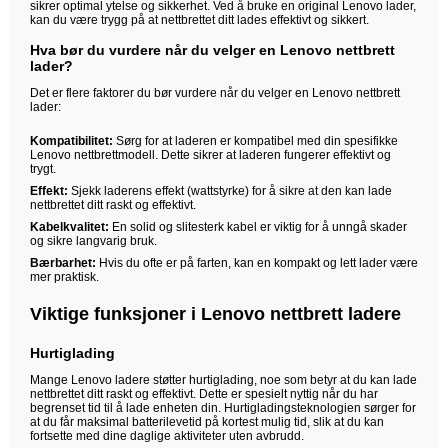
sikrer optimal ytelse og sikkerhet. Ved å bruke en original Lenovo lader,
kan du være trygg på at nettbrettet ditt lades effektivt og sikkert.
Hva bør du vurdere når du velger en Lenovo nettbrett
lader?
Det er flere faktorer du bør vurdere når du velger en Lenovo nettbrett
lader:
Kompatibilitet:
Sørg for at laderen er kompatibel med din spesifikke
Lenovo nettbrettmodell. Dette sikrer at laderen fungerer effektivt og
trygt.
Effekt:
Sjekk laderens effekt (wattstyrke) for å sikre at den kan lade
nettbrettet ditt raskt og effektivt.
Kabelkvalitet:
En solid og slitesterk kabel er viktig for å unngå skader
og sikre langvarig bruk.
Bærbarhet:
Hvis du ofte er på farten, kan en kompakt og lett lader være
mer praktisk.
Viktige funksjoner i Lenovo nettbrett ladere
Hurtiglading
Mange Lenovo ladere støtter hurtiglading, noe som betyr at du kan lade
nettbrettet ditt raskt og effektivt. Dette er spesielt nyttig når du har
begrenset tid til å lade enheten din. Hurtigladingsteknologien sørger for
at du får maksimal batterilevetid på kortest mulig tid, slik at du kan
fortsette med dine daglige aktiviteter uten avbrudd.