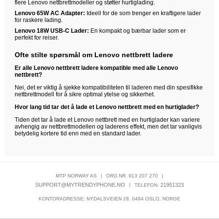
flere Lenovo nettbrettmodeller og støtter hurtiglading.
Lenovo 65W AC Adapter:
Ideell for de som trenger en kraftigere lader
for raskere lading.
Lenovo 18W USB-C Lader:
En kompakt og bærbar lader som er
perfekt for reiser.
Ofte stilte spørsmål om Lenovo nettbrett ladere
Er alle Lenovo nettbrett ladere kompatible med alle Lenovo
nettbrett?
Nei, det er viktig å sjekke kompatibiliteten til laderen med din spesifikke
nettbrettmodell for å sikre optimal ytelse og sikkerhet.
Hvor lang tid tar det å lade et Lenovo nettbrett med en hurtiglader?
Tiden det tar å lade et Lenovo nettbrett med en hurtiglader kan variere
avhengig av nettbrettmodellen og laderens effekt, men det tar vanligvis
betydelig kortere tid enn med en standard lader.
MTP NORWAY AS
|
ORG.NR. 913 207 270
|
SUPPORT@MYTRENDYPHONE.NO
|
21951323
TELEFON:
KONTORADRESSE: NYDALSVEIEN 28, 0484 OSLO, NORGE