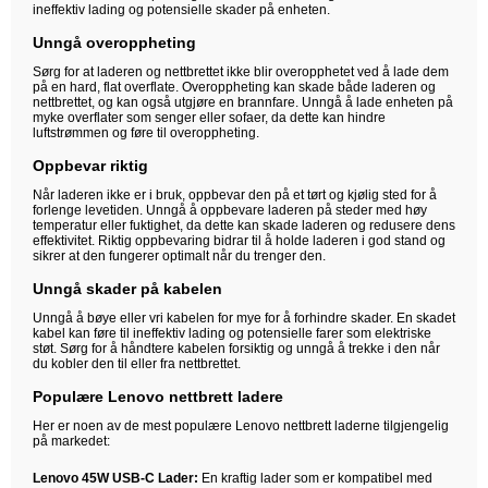
ineffektiv lading og potensielle skader på enheten.
Unngå overoppheting
Sørg for at laderen og nettbrettet ikke blir overopphetet ved å lade dem
på en hard, flat overflate. Overoppheting kan skade både laderen og
nettbrettet, og kan også utgjøre en brannfare. Unngå å lade enheten på
myke overflater som senger eller sofaer, da dette kan hindre
luftstrømmen og føre til overoppheting.
Oppbevar riktig
Når laderen ikke er i bruk, oppbevar den på et tørt og kjølig sted for å
forlenge levetiden. Unngå å oppbevare laderen på steder med høy
temperatur eller fuktighet, da dette kan skade laderen og redusere dens
effektivitet. Riktig oppbevaring bidrar til å holde laderen i god stand og
sikrer at den fungerer optimalt når du trenger den.
Unngå skader på kabelen
Unngå å bøye eller vri kabelen for mye for å forhindre skader. En skadet
kabel kan føre til ineffektiv lading og potensielle farer som elektriske
støt. Sørg for å håndtere kabelen forsiktig og unngå å trekke i den når
du kobler den til eller fra nettbrettet.
Populære Lenovo nettbrett ladere
Her er noen av de mest populære Lenovo nettbrett laderne tilgjengelig
på markedet:
Lenovo 45W USB-C Lader:
En kraftig lader som er kompatibel med