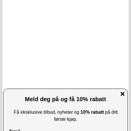
LEVERINGSTID: 1-2 ARBEIDSDAGER
LEVERINGSTID: 1-2 ARBEIDSDAGER
Baseus USB-C / 3.5mm Audio-adapter
Tech-Protect UltraBoost DNA Type-C-
Kabel CAHUB-EZ0G
kabel - PD 100W/5A, 100cm - jerngrå
KJØP
81,00
NOK
93,00
NOK
PÅ LAGER
PÅ LAGER
LEVERINGSTID: 1-2 ARBEIDSDAGER
LEVERINGSTID: 1-2 ARBEIDSDAGER
Beline PD 3.0 USB-C-ladesett - 20 W
Psooo PS-618 30000mAh