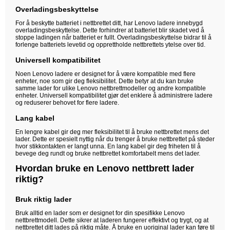
Overladingsbeskyttelse
For å beskytte batteriet i nettbrettet ditt, har Lenovo ladere innebygd
overladingsbeskyttelse. Dette forhindrer at batteriet blir skadet ved å
stoppe ladingen når batteriet er fullt. Overladingsbeskyttelse bidrar til å
forlenge batteriets levetid og opprettholde nettbrettets ytelse over tid.
Universell kompatibilitet
Noen Lenovo ladere er designet for å være kompatible med flere
enheter, noe som gir deg fleksibilitet. Dette betyr at du kan bruke
samme lader for ulike Lenovo nettbrettmodeller og andre kompatible
enheter. Universell kompatibilitet gjør det enklere å administrere ladere
og reduserer behovet for flere ladere.
Lang kabel
En lengre kabel gir deg mer fleksibilitet til å bruke nettbrettet mens det
lader. Dette er spesielt nyttig når du trenger å bruke nettbrettet på steder
hvor stikkontakten er langt unna. En lang kabel gir deg friheten til å
bevege deg rundt og bruke nettbrettet komfortabelt mens det lader.
Hvordan bruke en Lenovo nettbrett lader
riktig?
Bruk riktig lader
Bruk alltid en lader som er designet for din spesifikke Lenovo
nettbrettmodell. Dette sikrer at laderen fungerer effektivt og trygt, og at
nettbrettet ditt lades på riktig måte. Å bruke en uoriginal lader kan føre til