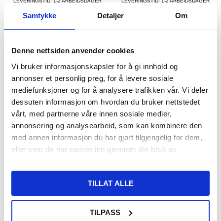
LEVERINGSTID: 1-2 ARBEIDSDAGER
LEVERINGSTID: 1-2 ARBEIDSDAGER
Samtykke
Detaljer
Om
Goobay USB-C / USB-C-kabel - 0.5m -
Bærbar Solar Håndsveiv Nødradio m.
Stellargrå / Sølv
LED-lommelykt, Powerbank WR-6D -
DAB/FM, 4500mAh
Denne nettsiden anvender cookies
Vi bruker informasjonskapsler for å gi innhold og
annonser et personlig preg, for å levere sosiale
mediefunksjoner og for å analysere trafikken vår. Vi deler
dessuten informasjon om hvordan du bruker nettstedet
vårt, med partnerne våre innen sosiale medier,
annonsering og analysearbeid, som kan kombinere den
med annen informasjon du har gjort tilgjengelig for dem,
eller som de har samlet inn gjennom din bruk av
tjenestene deres.
609,00 NOK
93,00
NOK
468,00
NOK
TILLAT ALLE
PÅ LAGER
PÅ LAGER
LEVERINGSTID: 1-2 ARBEIDSDAGER
LEVERINGSTID: 1-2 ARBEIDSDAGER
TILPASS
Baseus Crystal Shine USB-A / USB-C-
ACEFAST B12 60W USB-A+Type-C