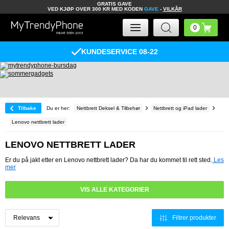
GRATIS GAVE
VED KJØP OVER 300 KR MED KODEN
GAVE
-
VILKÅR
KUNDESERVICE 08-22
Tilbake
Du er her:
Nettbrett Deksel & Tilbehør
Nettbrett og iPad lader
Lenovo nettbrett lader
LENOVO NETTBRETT LADER
Er du på jakt etter en Lenovo nettbrett lader? Da har du kommet til rett sted.
Les
mer
VIS ALLE KATEGORIER
Filtrer produkter