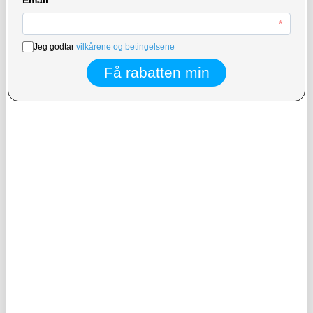
solcellebatteri med håndsveiv
KJØP
KJØP
140,00 NOK
718,00 NOK
124,00
NOK
656,00
NOK
PÅ LAGER
PÅ LAGER
LEVERINGSTID: 1-2 ARBEIDSDAGER
LEVERINGSTID: 1-2 ARBEIDSDAGER
Tech-Protect CC03 100W dobbel
USB-C PD Vegglader - 20W - Hvit
USB-C-billader - svart