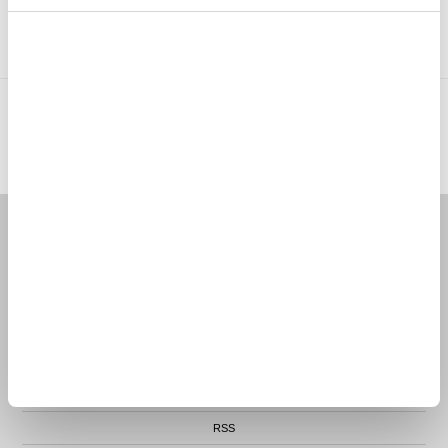
Romania
Ireland
Belgium
Czechia
MTP NORWAY AS
|
ORG.NR. 913 207 270
|
SUPPORT@MYTRENDYPHONE.NO
|
21951323
TELEFON:
KONTORADRESSE: NYDALSVEIEN 28, 0484 OSLO, NORGE
FORSIDE
KUNDESERVICE
ORDRESTATUS
RETURVARER
CLUB TRENDY
BLOGG
RSS