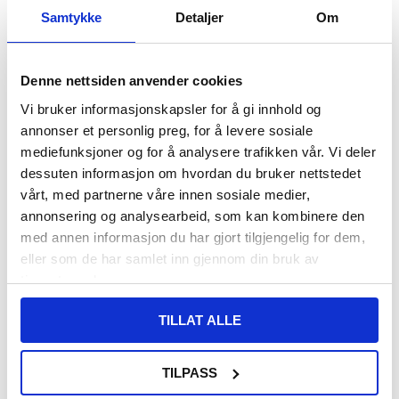
Samtykke
Detaljer
Om
Denne nettsiden anvender cookies
Denmark
Sweden
Norway
EU
Vi bruker informasjonskapsler for å gi innhold og
annonser et personlig preg, for å levere sosiale
mediefunksjoner og for å analysere trafikken vår. Vi deler
Germany
Netherlands
United
Serbia
dessuten informasjon om hvordan du bruker nettstedet
Kingdom
vårt, med partnerne våre innen sosiale medier,
annonsering og analysearbeid, som kan kombinere den
med annen informasjon du har gjort tilgjengelig for dem,
Spain
France
Finland
Italy
eller som de har samlet inn gjennom din bruk av
tjenestene deres.
TILLAT ALLE
Switzerland
Austria
Portugal
Poland
TILPASS