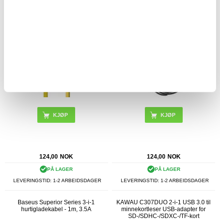
Tactical Fat Man 2.0 USB-A / USB-C-
Tech-Protect UltraBoost 3-i-1-kabel -
kabel - 60W, 1m
Lightning, USB-C, MicroUSB -
100cm/3.5A - Grå
KJØP
124,00
NOK
124,00
NOK
PÅ LAGER
PÅ LAGER
LEVERINGSTID: 1-2 ARBEIDSDAGER
LEVERINGSTID: 1-2 ARBEIDSDAGER
Baseus Superior Series 3-i-1
KAWAU C307DUO 2-i-1 USB 3.0 til
hurtigladekabel - 1m, 3.5A
minnekortleser USB-adapter for
SD-/SDHC-/SDXC-/TF-kort