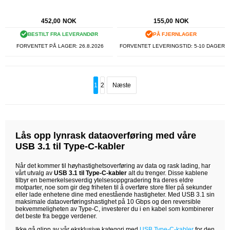
452,00
NOK
155,00
NOK
BESTILT FRA LEVERANDØR
PÅ FJERNLAGER
FORVENTET PÅ LAGER:
26.8.2026
FORVENTET LEVERINGSTID: 5-10 DAGER
1
2
Næste
Lås opp lynrask dataoverføring med våre
USB 3.1 til Type-C-kabler
Når det kommer til høyhastighetsoverføring av data og rask lading, har
vårt utvalg av
USB 3.1 til Type-C-kabler
alt du trenger. Disse kablene
tilbyr en bemerkelsesverdig ytelsesoppgradering fra deres eldre
motparter, noe som gir deg friheten til å overføre store filer på sekunder
eller lade enhetene dine med enestående hastigheter. Med USB 3.1 sin
maksimale dataoverføringshastighet på 10 Gbps og den reversible
bekvemmeligheten av Type-C, investerer du i en kabel som kombinerer
det beste fra begge verdener.
Ikke gå glipp av vår eksklusive kategori med
USB Type-C-kabler
for den