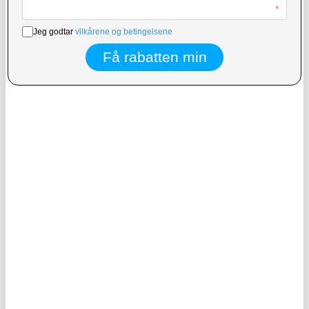
Essager 4-i-1 hurtigladekabel 240W -
KAWAU C356 Type-C MicroSD TF-
USB-A/USB-C til USB-C/Lightning -
kortleser med USB 3.0
0.25m - Grå
superhastighetsteknologi
155,00
NOK
155,00
NOK
PÅ LAGER
BESTILT FRA LEVERANDØR
LEVERINGSTID: 1-2 ARBEIDSDAGER
FORVENTET PÅ LAGER:
12.8.2026
Nylonflettet Universell 4-i-1 USB-kabel
Baseus StarSpeed 3-i-1 lade- og
- 66W, 2m - Svart
datakabel - 1.2m, 3.5A