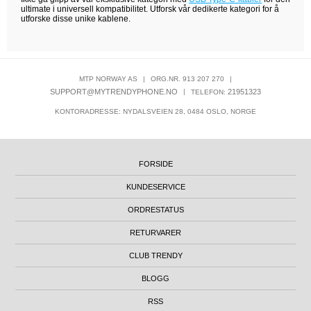
ultimate i universell kompatibilitet. Utforsk vår dedikerte kategori for å
utforske disse unike kablene.
MTP NORWAY AS
|
ORG.NR. 913 207 270
|
SUPPORT@MYTRENDYPHONE.NO
|
21951323
TELEFON:
KONTORADRESSE: NYDALSVEIEN 28, 0484 OSLO, NORGE
FORSIDE
KUNDESERVICE
ORDRESTATUS
RETURVARER
CLUB TRENDY
BLOGG
RSS