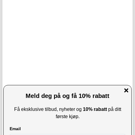
PÅ LAGER
BESTILT FRA LEVERANDØR
LEVERINGSTID: 1-2 ARBEIDSDAGER
FORVENTET PÅ LAGER:
17.8.2026
Ugreen Quick Charge 3.0 USB-C
Ugreen USB-C og USB til SD/MicroSD
Kabel - 3A, 2m
5 Gbps kortleser
KJØP
155,00
NOK
202,00
NOK
PÅ LAGER
PÅ LAGER
LEVERINGSTID: 1-2 ARBEIDSDAGER
LEVERINGSTID: 1-2 ARBEIDSDAGER