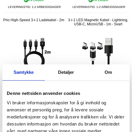
PÅ LAGER
PÅ LAGER
LEVERINGSTID: 1-2 ARBEIDSDAGER
LEVERINGSTID: 1-2 ARBEIDSDAGER
Prio High-Speed 3-i-1 Ladekabel - 2m
3-i-1 LED Magnetic Kabel - Lightning,
USB-C, MicroUSB - 1m - Svart
Samtykke
Detaljer
Om
KJØP
Denne nettsiden anvender cookies
Vi bruker informasjonskapsler for å gi innhold og
108,00 NOK
140,00
NOK
83,00
NOK
annonser et personlig preg, for å levere sosiale
mediefunksjoner og for å analysere trafikken vår. Vi deler
PÅ LAGER
PÅ LAGER
LEVERINGSTID: 1-2 ARBEIDSDAGER
LEVERINGSTID: 1-2 ARBEIDSDAGER
dessuten informasjon om hvordan du bruker nettstedet
vårt, med partnerne våre innen sosiale medier,