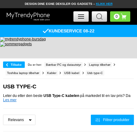
DESIGN DINE EGNE DEKSLER OG GADGETS –
KLIKK HER
KUNDESERVICE 08-22
Tilbake
Du er her:
Bærbar PC og datautstyr
Laptop tilbehør
Toshiba laptop tilbehør
Kabler
USB kabel
Usb type-C
USB TYPE-C
Leter du etter den beste
USB Type-C kabelen
på markedet til en lav pris? Da
Les mer
Filtrer produkter