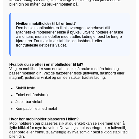
trådløs lading. Det viktigste er å velge en løsning som passer både
bilen din og måten du bruker mobilen på.
Hvilken mobilholder til bil er best?
Den beste mobilholderen til bil avhenger av behovet ditt.
Magnetiske modeller er enkle å bruke, luftventilholdere er raske
å montere, mens modeller med trådløs lading er best for lengre
kjøreturer. For maksimal stabilitet er dashbord- eller
frontrutefeste det beste valget.
Hva bør du se etter i en mobilholder til bil?
Velg en mobilholder som er stabil, enkel å bruke med én hånd og
passer mobilen din. Viktige faktorer er feste (luftventil, dashbord eller
magnet), justerbar vinkel og om den støtter trådløs lading.
Stabilt feste
Enkel enhåndsbruk
Justerbar vinkel
Kompatibilitet med mobil
Hvor bør mobilholder plasseres i bilen?
Mobilholderen bør plasseres slik at du enkelt kan se skjermen uten å
flytte blikket for mye fra veien. De vanligste plasseringene er luftventil,
dashbord eller frontrute, avhengig av hva som gir best sikt og stabilitet i
bilen din.