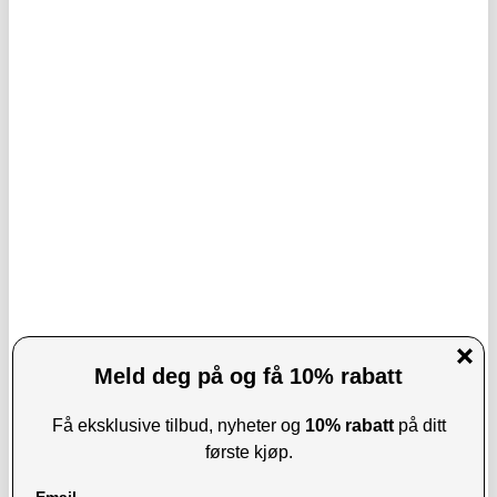
Joyroom JR-ZS266 Universell
Lisen A690 magnetisk bilholder med
Sykkelholder - 4.7"-7" - Svart
intelligent elektrisk sugekraft -
kompatibel med MagSafe - grå
171,00
NOK
374,00
NOK
BESTILT FRA LEVERANDØR
BESTILT FRA LEVERANDØR
FORVENTET PÅ LAGER:
12.8.2026
FORVENTET PÅ LAGER:
12.8.2026
Tech-Protect CM15W-V1 bilholder /
Tech-Protect N60 magnetisk MagSafe-
trådløs billader - 15W - svart
bilholder - svart