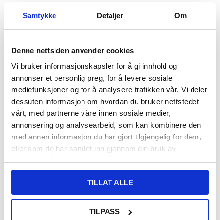
ESR OmniLock CryoBoost MagSafe-
Fix2Car Universell Roterende
Samtykke
Detaljer
Om
holder / 25W lader med 58W billader
Bilholder - 50-95 mm - Svart
med dobbel port og USB-C-kabel
Denne nettsiden anvender cookies
Vi bruker informasjonskapsler for å gi innhold og
annonser et personlig preg, for å levere sosiale
mediefunksjoner og for å analysere trafikken vår. Vi deler
dessuten informasjon om hvordan du bruker nettstedet
vårt, med partnerne våre innen sosiale medier,
annonsering og analysearbeid, som kan kombinere den
med annen informasjon du har gjort tilgjengelig for dem,
eller som de har samlet inn gjennom din bruk av
625,00 NOK
578,00
NOK
249,00
NOK
tjenestene deres.
PÅ LAGER
PÅ LAGER
TILLAT ALLE
LEVERINGSTID: 1-2 ARBEIDSDAGER
LEVERINGSTID: 1-2 ARBEIDSDAGER
Baseus Small Ears Universell
Tech-Protect V1 universal
Magnetic Bilholder - Svart
nakkestøtteholder for smarttelefoner
TILPASS
og nettbrett i bilen - svart