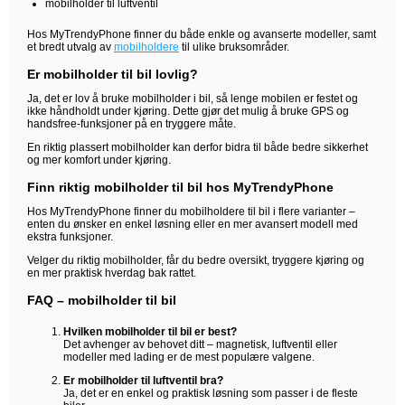
mobilholder til luftventil
Hos MyTrendyPhone finner du både enkle og avanserte modeller, samt
et bredt utvalg av
mobilholdere
til ulike bruksområder.
Er mobilholder til bil lovlig?
Ja, det er lov å bruke mobilholder i bil, så lenge mobilen er festet og
ikke håndholdt under kjøring. Dette gjør det mulig å bruke GPS og
handsfree-funksjoner på en tryggere måte.
En riktig plassert mobilholder kan derfor bidra til både bedre sikkerhet
og mer komfort under kjøring.
Finn riktig mobilholder til bil hos MyTrendyPhone
Hos MyTrendyPhone finner du mobilholdere til bil i flere varianter –
enten du ønsker en enkel løsning eller en mer avansert modell med
ekstra funksjoner.
Velger du riktig mobilholder, får du bedre oversikt, tryggere kjøring og
en mer praktisk hverdag bak rattet.
FAQ – mobilholder til bil
Hvilken mobilholder til bil er best?
Det avhenger av behovet ditt – magnetisk, luftventil eller
modeller med lading er de mest populære valgene.
Er mobilholder til luftventil bra?
Ja, det er en enkel og praktisk løsning som passer i de fleste