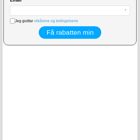
234,00 NOK
265,00
NOK
215,00
NOK
PÅ LAGER
PÅ LAGER
LEVERINGSTID: 1-2 ARBEIDSDAGER
LEVERINGSTID: 1-2 ARBEIDSDAGER
Joyroom JR-ZS259 Teleskopisk
Tech-Protect V2 Universal
bilholder -
sykkelveske / sykkelholder - L
Dashbord-/vindskjermmontering -
4.7"-6.9" - Svart