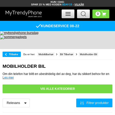
KUN I DAG:
SPAR 15 % MED KODEN
BDAY15
-
VILKÅR
KUNDESERVICE 08-22
Tilbake
Du er her:
Mobiltilbehør
Bil Tilbehør
Mobilholder Bil
MOBILHOLDER BIL
Om din telefon har blitt en ubestridelig del av deg, har du sikkert behov for en
Les mer
VIS ALLE KATEGORIER
Filtrer produkter