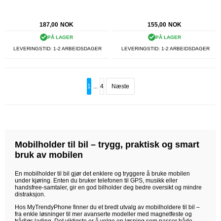
187,00
NOK
155,00
NOK
PÅ LAGER
PÅ LAGER
LEVERINGSTID: 1-2 ARBEIDSDAGER
LEVERINGSTID: 1-2 ARBEIDSDAGER
1
...
4
Næste
Mobilholder til bil – trygg, praktisk og smart
bruk av mobilen
En mobilholder til bil gjør det enklere og tryggere å bruke mobilen
under kjøring. Enten du bruker telefonen til GPS, musikk eller
handsfree-samtaler, gir en god bilholder deg bedre oversikt og mindre
distraksjon.
Hos MyTrendyPhone finner du et bredt utvalg av mobilholdere til bil –
fra enkle løsninger til mer avanserte modeller med magnetfeste og