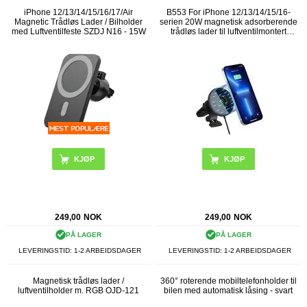
iPhone 12/13/14/15/16/17/Air
B553 For iPhone 12/13/14/15/16-
Magnetic Trådløs Lader / Bilholder
serien 20W magnetisk adsorberende
med Luftventilfeste SZDJ N16 - 15W
trådløs lader til luftventilmontert
ladestativ i bilen
249,00
NOK
249,00
NOK
PÅ LAGER
PÅ LAGER
LEVERINGSTID: 1-2 ARBEIDSDAGER
LEVERINGSTID: 1-2 ARBEIDSDAGER
Magnetisk trådløs lader /
360° roterende mobiltelefonholder til
luftventilholder m. RGB OJD-121
bilen med automatisk låsing - svart