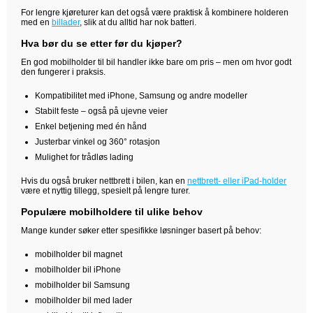
For lengre kjøreturer kan det også være praktisk å kombinere holderen
med en
billader
, slik at du alltid har nok batteri.
Hva bør du se etter før du kjøper?
En god mobilholder til bil handler ikke bare om pris – men om hvor godt
den fungerer i praksis.
Kompatibilitet med iPhone, Samsung og andre modeller
Stabilt feste – også på ujevne veier
Enkel betjening med én hånd
Justerbar vinkel og 360° rotasjon
Mulighet for trådløs lading
Hvis du også bruker nettbrett i bilen, kan en
nettbrett- eller iPad-holder
være et nyttig tillegg, spesielt på lengre turer.
Populære mobilholdere til ulike behov
Mange kunder søker etter spesifikke løsninger basert på behov:
mobilholder bil magnet
mobilholder bil iPhone
mobilholder bil Samsung
mobilholder bil med lader