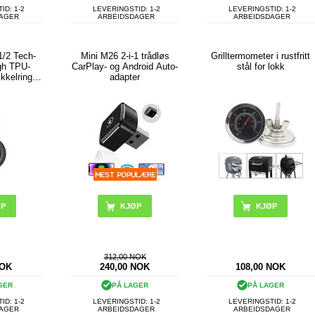
ID: 1-2
LEVERINGSTID: 1-2
LEVERINGSTID: 1-2
DAGER
ARBEIDSDAGER
ARBEIDSDAGER
1/2 Tech-
Mini M26 2-i-1 trådløs
Grilltermometer i rustfritt
gh TPU-
CarPlay- og Android Auto-
stål for lokk
kelring -
adapter
312,00 NOK
OK
240,00
NOK
108,00
NOK
GER
PÅ LAGER
PÅ LAGER
ID: 1-2
LEVERINGSTID: 1-2
LEVERINGSTID: 1-2
DAGER
ARBEIDSDAGER
ARBEIDSDAGER