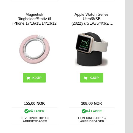
Magnetisk
Apple Watch Series
Ringholder/Stativ til
Ultra/8/SE
iPhone 17/16/15/14/13/12
(2022)/7/SE/6/5/4/3/2/1
Ladestativ
KJØP
KJØP
155,00
NOK
108,00
NOK
PÅ LAGER
PÅ LAGER
LEVERINGSTID: 1-2
LEVERINGSTID: 1-2
ARBEIDSDAGER
ARBEIDSDAGER