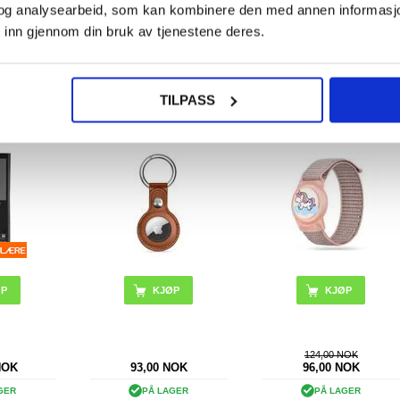
og analysearbeid, som kan kombinere den med annen informasjon d
GER
PÅ LAGER
PÅ LAGER
 inn gjennom din bruk av tjenestene deres.
ID: 1-2
LEVERINGSTID: 1-2
LEVERINGSTID: 1-2
DAGER
ARBEIDSDAGER
ARBEIDSDAGER
TILPASS
jernkontroll
Apple AirTag 1/2 Tech-
Apple AirTag 1/2 Tech-
g TV -
Protect NaturalFit
Protect nylonstropp for
59-01385A
nøkkelring
barn
KJØP
KJØP
124,00 NOK
NOK
93,00
NOK
96,00
NOK
GER
PÅ LAGER
PÅ LAGER