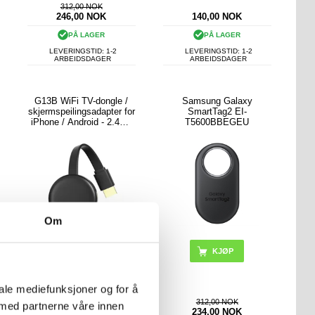
312,00 NOK
246,00
NOK
140,00
NOK
PÅ LAGER
PÅ LAGER
LEVERINGSTID: 1-2
LEVERINGSTID: 1-2
ARBEIDSDAGER
ARBEIDSDAGER
G13B WiFi TV-dongle /
Samsung Galaxy
skjermspeilingsadapter for
SmartTag2 EI-
iPhone / Android - 2.4G -
T5600BBEGEU
Svart
Om
KJØP
iale mediefunksjoner og for å
249,00 NOK
312,00 NOK
 med partnerne våre innen
202,00
NOK
234,00
NOK