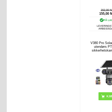
202,00 
155,00
PÅ LA
LEVERINGST
ARBEIDS
V380 Pro Solar
utendørs PT
sikkerhetska
menneskes