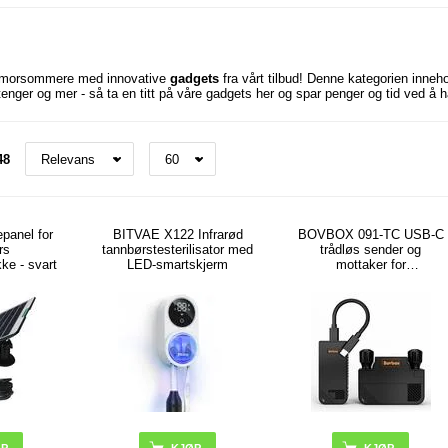
g morsommere med innovative
gadgets
fra vårt tilbud! Denne kategorien inneh
tenger og mer - så ta en titt på våre gadgets her og spar penger og tid ved å
48
panel for
BITVAE X122 Infrarød
BOVBOX 091-TC USB-C
rs
tannbørstesterilisator med
trådløs sender og
ke - svart
LED-smartskjerm
mottaker for
videoforlenger