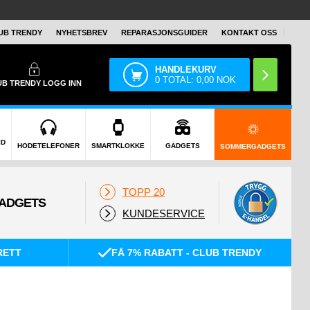
UB TRENDY
NYHETSBREV
REPARASJONSGUIDER
KONTAKT OSS
HANDLEKURV
0
TOTAL:
0,00
NOK
UB TRENDY
LOGG INN
ID
HODETELEFONER
SMARTKLOKKE
GADGETS
SOMMERGADGETS
TOPP 20
KUNDESERVICE
RETT
FÅ 7% RABATT - CLUB TRENDY