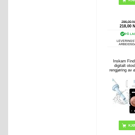
296,00 
218,00
PÅ LA
LEVERINGST
ARBEIDS
Inskam Find
digitalt oto
rengjøring av ø