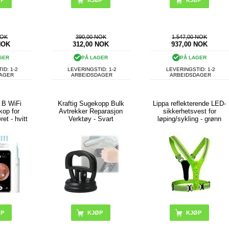
NOK
390,00 NOK
1.547,00 NOK
NOK
312,00
NOK
937,00
NOK
GER
PÅ LAGER
PÅ LAGER
ID: 1-2
LEVERINGSTID: 1-2
LEVERINGSTID: 1-2
DAGER
ARBEIDSDAGER
ARBEIDSDAGER
 B WiFi
Kraftig Sugekopp Bulk
Lippa reflekterende LED-
skop for
Avtrekker Reparasjon
sikkerhetsvest for
ret - hvitt
Verktøy - Svart
løping/sykling - grønn