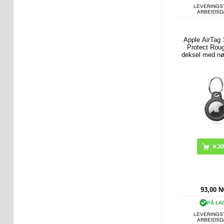
LEVERINGST
ARBEIDS
Apple AirTag 
Protect Rou
deksel med nøk
svart
93,00
N
PÅ LA
LEVERINGST
ARBEIDS