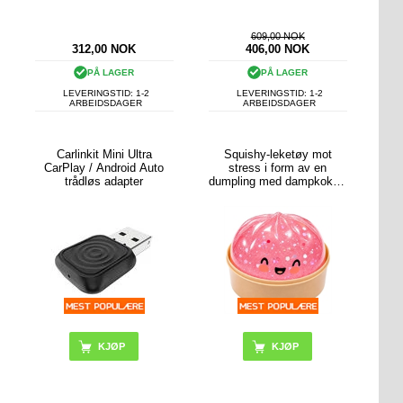
609,00 NOK
312,00
NOK
406,00
NOK
PÅ LAGER
PÅ LAGER
LEVERINGSTID: 1-2
LEVERINGSTID: 1-2
ARBEIDSDAGER
ARBEIDSDAGER
Carlinkit Mini Ultra
Squishy-leketøy mot
CarPlay / Android Auto
stress i form av en
trådløs adapter
dumpling med dampkoker-
eske
KJØP