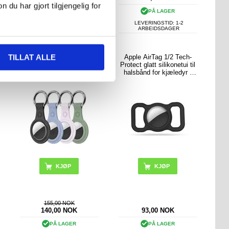
u har gjort tilgjengelig for
PÅ LAGER
PÅ LAGER
LEVERINGSTID: 1-2
LEVERINGSTID: 1-2
ARBEIDSDAGER
ARBEIDSDAGER
TILLAT ALLE
Dux Ducis Apple AirTag
Apple AirTag 1/2 Tech-
1/2 TPU-deksel med
Protect glatt silikonetui til
Nøkkelring - 4 Stk.
halsbånd for kjæledyr -
sort
155,00 NOK
140,00
NOK
93,00
NOK
PÅ LAGER
PÅ LAGER