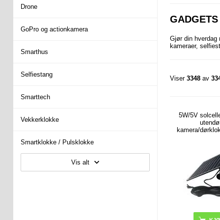
Drone
GADGETS
GoPro og actionkamera
Gjør din hverda
kameraer, selfies
Smarthus
Selfiestang
Viser
3348
av
33
Smarttech
5W/5V solcelle
Vekkerklokke
utendø
kamera/dørklok
Smartklokke / Pulsklokke
Vis alt