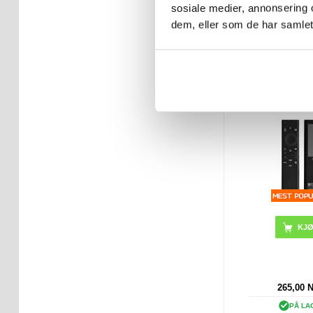
sosiale medier, annonsering 
PÅ LA
dem, eller som de har samlet
LEVERINGST
ARBEIDS
Solcelledrevet f
for Samsun
Tilsvarer BN
265,00
PÅ LA