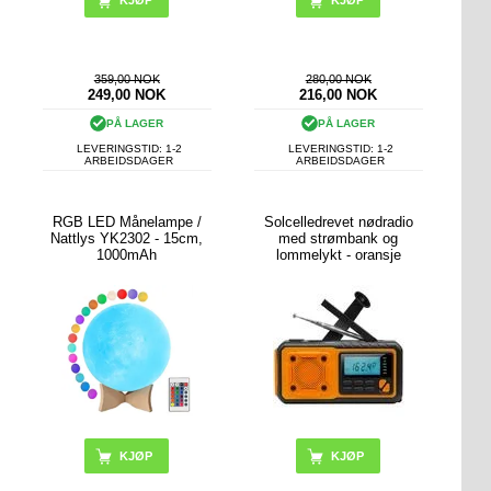
KJØP
359,00 NOK
280,00 NOK
249,00
NOK
216,00
NOK
PÅ LAGER
PÅ LAGER
LEVERINGSTID: 1-2
LEVERINGSTID: 1-2
ARBEIDSDAGER
ARBEIDSDAGER
RGB LED Månelampe /
Solcelledrevet nødradio
Nattlys YK2302 - 15cm,
med strømbank og
1000mAh
lommelykt - oransje