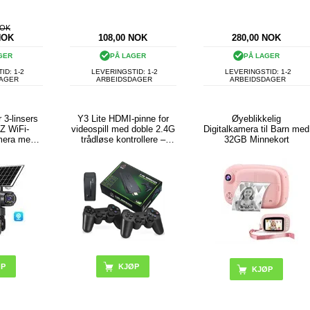
NOK
NOK
108,00
NOK
280,00
NOK
GER
PÅ LAGER
PÅ LAGER
ID: 1-2
LEVERINGSTID: 1-2
LEVERINGSTID: 1-2
DAGER
ARBEIDSDAGER
ARBEIDSDAGER
 3-linsers
Y3 Lite HDMI-pinne for
Øyeblikkelig
Z WiFi-
videospill med doble 2.4G
Digitalkamera til Barn med
mera med
trådløse kontrollere –
32GB Minnekort
poring
innebygd 3000 spill, 32G
KJØP