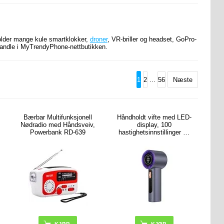
older mange kule smartklokker,
droner
, VR-briller og headset, GoPro-
 handle i MyTrendyPhone-nettbutikken.
1
2
...
56
Næste
Bærbar Multifunksjonell
Håndholdt vifte med LED-
Nødradio med Håndsveiv,
display, 100
Powerbank RD-639
hastighetsinnstillinger og
Type-C-lading - 3000mAh