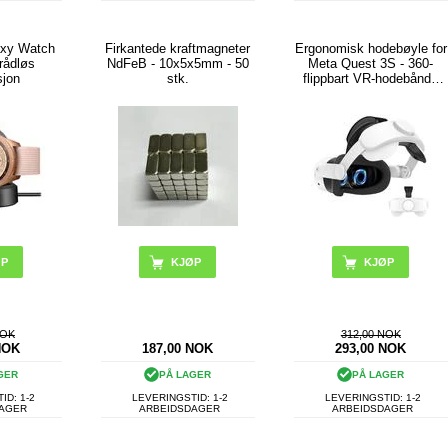
xy Watch
Firkantede kraftmagneter
Ergonomisk hodebøyle for
rådløs
NdFeB - 10x5x5mm - 50
Meta Quest 3S - 360-
sjon
stk.
flippbart VR-hodebånd -
Hvit
NOK
312,00 NOK
NOK
187,00
NOK
293,00
NOK
GER
PÅ LAGER
PÅ LAGER
ID: 1-2
LEVERINGSTID: 1-2
LEVERINGSTID: 1-2
DAGER
ARBEIDSDAGER
ARBEIDSDAGER