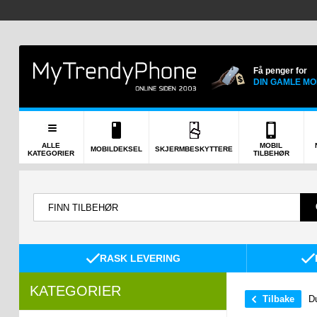
Få penger for
DIN GAMLE MO
ALLE
MOBIL
MOBILDEKSEL
SKJERMBESKYTTERE
KATEGORIER
TILBEHØR
RASK LEVERING
KATEGORIER
Tilbake
Du