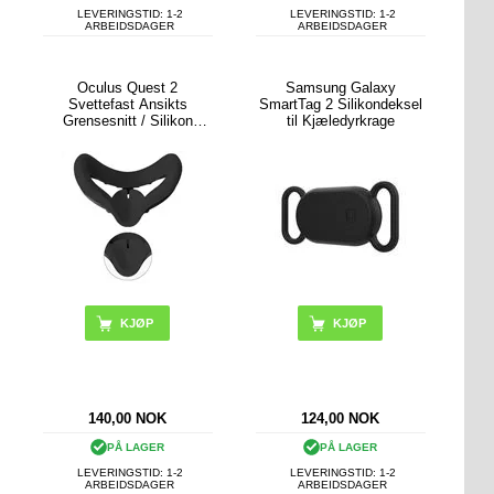
LEVERINGSTID: 1-2
LEVERINGSTID: 1-2
ARBEIDSDAGER
ARBEIDSDAGER
Oculus Quest 2
Samsung Galaxy
Svettefast Ansikts
SmartTag 2 Silikondeksel
Grensesnitt / Silikon
til Kjæledyrkrage
Deksel
KJØP
KJØP
140,00
NOK
124,00
NOK
PÅ LAGER
PÅ LAGER
LEVERINGSTID: 1-2
LEVERINGSTID: 1-2
ARBEIDSDAGER
ARBEIDSDAGER