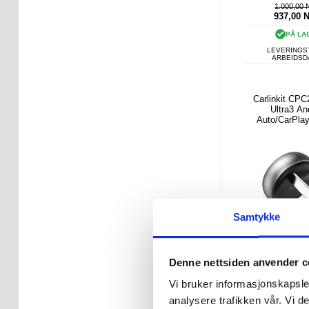
1.000,00
937,00
PÅ LA
LEVERINGST
ARBEIDS
Carlinkit CP
Ultra3 An
Auto/CarPlay
adapt
Samtykke
Denne nettsiden anvender c
Vi bruker informasjonskapsler
analysere trafikken vår. Vi 
312,00