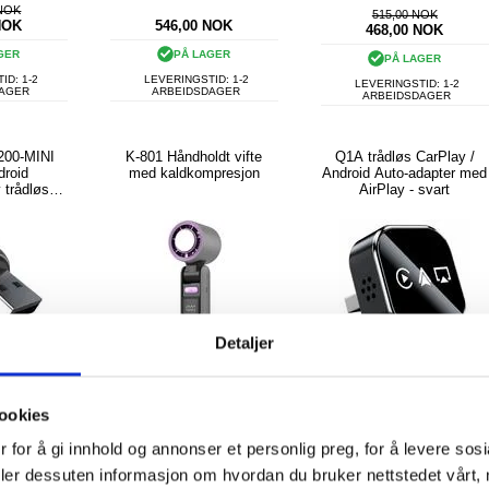
 NOK
515,00 NOK
NOK
546,00
NOK
468,00
NOK
GER
PÅ LAGER
PÅ LAGER
ID: 1-2
LEVERINGSTID: 1-2
LEVERINGSTID: 1-2
DAGER
ARBEIDSDAGER
ARBEIDSDAGER
C200-MINI
K-801 Håndholdt vifte
Q1A trådløs CarPlay /
droid
med kaldkompresjon
Android Auto-adapter med
 trådløs
AirPlay - svart
er
Detaljer
KJØP
ookies
 for å gi innhold og annonser et personlig preg, for å levere sos
deler dessuten informasjon om hvordan du bruker nettstedet vårt,
NOK
296,00
NOK
374,00
NOK