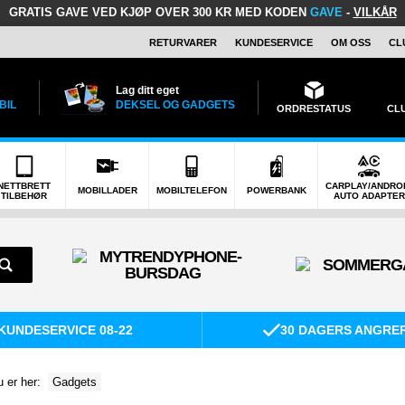
GRATIS GAVE
VED KJØP OVER 300 KR MED KODEN
GAVE
-
VILKÅR
RETURVARER
KUNDESERVICE
OM OSS
CL
Lag ditt eget
BIL
DEKSEL OG GADGETS
ORDRESTATUS
CL
NETTBRETT
CARPLAY/ANDRO
MOBILLADER
MOBILTELEFON
POWERBANK
TILBEHØR
AUTO ADAPTER
KUNDESERVICE 08-22
30 DAGERS ANGRE
 er her:
Gadgets