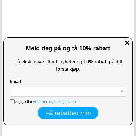
LEVERINGSTID: 1-2 ARBEIDSDAGER
LEVERINGSTID: 1-2 ARBEIDSDAGER
Hoppetaumaskin med Bluetooth-
RH-W517 10.3" trådløs CarPlay /
høyttaler og LED-lys
Android Auto-skjerm med FM-sender
og Bluetooth-tilkobling
KJØP
531,00 NOK
969,00 NOK
452,00
NOK
937,00
NOK
PÅ LAGER
PÅ LAGER
LEVERINGSTID: 1-2 ARBEIDSDAGER
LEVERINGSTID: 1-2 ARBEIDSDAGER
Bluetooth-hodebånd Trådløse
Tech-Protect L03S Utvidbar Bluetooth