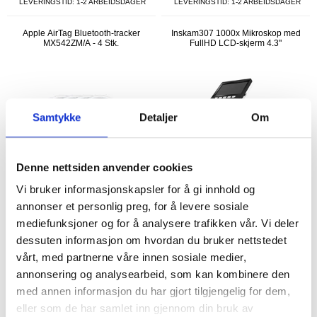
LEVERINGSTID: 1-2 ARBEIDSDAGER
LEVERINGSTID: 1-2 ARBEIDSDAGER
Apple AirTag Bluetooth-tracker
Inskam307 1000x Mikroskop med
MX542ZM/A - 4 Stk.
FullHD LCD-skjerm 4.3"
Samtykke
Detaljer
Om
Denne nettsiden anvender cookies
Vi bruker informasjonskapsler for å gi innhold og
annonser et personlig preg, for å levere sosiale
mediefunksjoner og for å analysere trafikken vår. Vi deler
1.422,00 NOK
781,00 NOK
dessuten informasjon om hvordan du bruker nettstedet
1.188,00
NOK
718,00
NOK
vårt, med partnerne våre innen sosiale medier,
PÅ LAGER
PÅ LAGER
annonsering og analysearbeid, som kan kombinere den
LEVERINGSTID: 1-2 ARBEIDSDAGER
LEVERINGSTID: 1-2 ARBEIDSDAGER
med annen informasjon du har gjort tilgjengelig for dem,
eller som de har samlet inn gjennom din bruk av
Ugreen CM816 FineTrack Bluetooth-
F5 Mini GPS-tracker med silikonetui