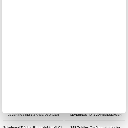
LEVERINGSTID: 1-2 ARBEIDSDAGER
LEVERINGSTID: 1-2 ARBEIDSDAGER
Vekkerklokke for Døve og
W514A 10.26" Dash Cam CarPlay-
Hørselshemmede T1H - Svart
skjerm med AHD-kamera med to
opptak
421,00
NOK
1.266,00
NOK
PÅ LAGER
PÅ LAGER
LEVERINGSTID: 1-2 ARBEIDSDAGER
LEVERINGSTID: 1-2 ARBEIDSDAGER
Selvdrevet Trådløs Ringeklokke ML01
348 Trådløs CarPlay-adapter for