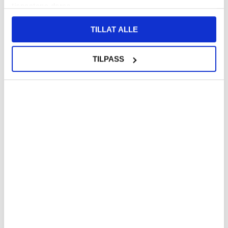
sporingsenhet - Apple Find My - Grå
tjenestene deres.
TILLAT ALLE
TILPASS
KJØP
249,00 NOK
218,00
NOK
187,00
NOK
PÅ LAGER
PÅ LAGER
LEVERINGSTID: 1-2 ARBEIDSDAGER
LEVERINGSTID: 1-2 ARBEIDSDAGER
iPega PG-SW2081 8-i-1 ladestasjon
SOS trådløs GPS-tracker for bil og båt
for Nintendo Switch 1/2 Joy-Con-
GF-22
kontrollere