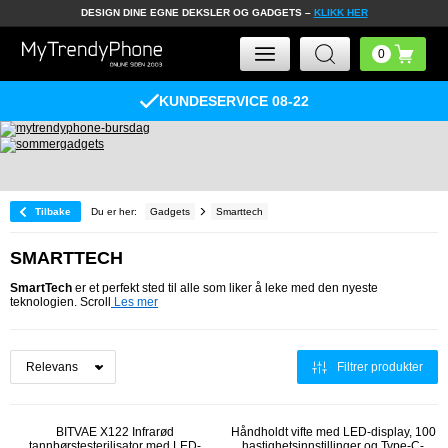
DESIGN DINE EGNE DEKSLER OG GADGETS –
KLIKK HER
KUNDESERVICE 08-22
Tilbake
Du er her:
Gadgets
Smarttech
SMARTTECH
SmartTech
er et perfekt sted til alle som liker å leke med den nyeste
teknologien. Scroll
Les mer
Filtrer produkter
BITVAE X122 Infrarød
Håndholdt vifte med LED-display, 100
tannbørstesterilisator med LED-
hastighetsinnstillinger og Type-C-