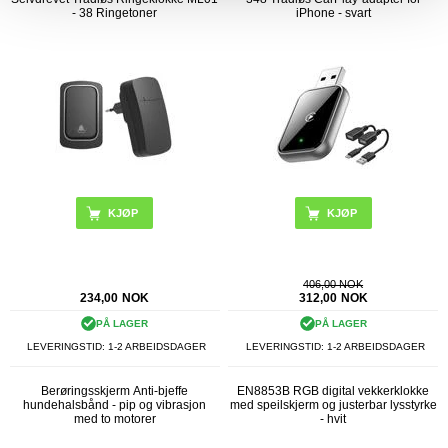
- 38 Ringetoner
iPhone - svart
KJØP
406,00 NOK
234,00
NOK
312,00
NOK
PÅ LAGER
PÅ LAGER
LEVERINGSTID: 1-2 ARBEIDSDAGER
LEVERINGSTID: 1-2 ARBEIDSDAGER
Berøringsskjerm Anti-bjeffe
EN8853B RGB digital vekkerklokke
hundehalsbånd - pip og vibrasjon
med speilskjerm og justerbar lysstyrke
med to motorer
- hvit