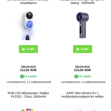
smartskjerm
lading - 3000mAh
KJØP
390,00 NOK
280,00 NOK
312,00
NOK
216,00
NOK
PÅ LAGER
PÅ LAGER
LEVERINGSTID: 1-2 ARBEIDSDAGER
LEVERINGSTID: 1-2 ARBEIDSDAGER
RGB LED Månelampe / Nattlys
X40F Ultra Version 8-i-1
YK2302 - 15cm, 1000mAh
multifunksjonsskjerm for selfies