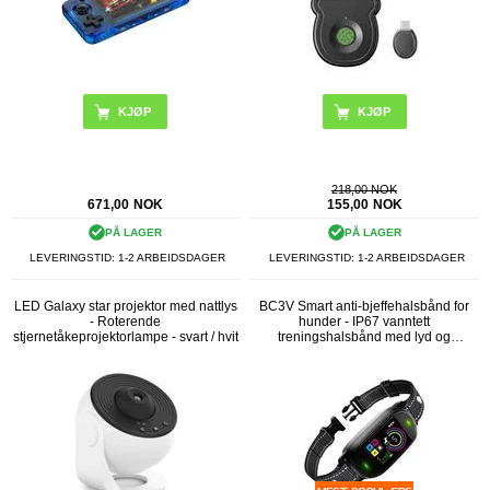
KJØP
KJØP
218,00 NOK
671,00
NOK
155,00
NOK
PÅ LAGER
PÅ LAGER
LEVERINGSTID: 1-2 ARBEIDSDAGER
LEVERINGSTID: 1-2 ARBEIDSDAGER
LED Galaxy star projektor med nattlys
BC3V Smart anti-bjeffehalsbånd for
- Roterende
hunder - IP67 vanntett
stjernetåkeprojektorlampe - svart / hvit
treningshalsbånd med lyd og
vibrasjon