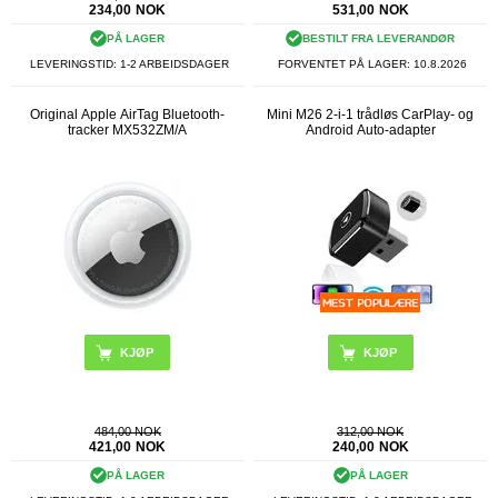
234,00
NOK
531,00
NOK
PÅ LAGER
BESTILT FRA LEVERANDØR
LEVERINGSTID: 1-2 ARBEIDSDAGER
FORVENTET PÅ LAGER:
10.8.2026
Original Apple AirTag Bluetooth-
Mini M26 2-i-1 trådløs CarPlay- og
tracker MX532ZM/A
Android Auto-adapter
484,00 NOK
312,00 NOK
421,00
NOK
240,00
NOK
PÅ LAGER
PÅ LAGER