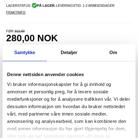
LAGERSTATUS:
PÅ LAGER.
LEVERINGSTID: 1-2 ARBEIDSDAGER
FRAKTINFO
FØR
312,00
280,00
NOK
DU SPARER
32,00
NOK
Samtykke
Detaljer
Om
SETT DET BILLIGERE?
Denne nettsiden anvender cookies
-
+
Vi bruker informasjonskapsler for å gi innhold og
annonser et personlig preg, for å levere sosiale
mediefunksjoner og for å analysere trafikken vår. Vi deler
LIVE CHAT
LURER DU PÅ NOE? SPØR OSS!
dessuten informasjon om hvordan du bruker nettstedet
vårt, med partnerne våre innen sosiale medier,
annonsering og analysearbeid, som kan kombinere den
Beskrivelse
med annen informasjon du har gjort tilgjengelig for dem,
eller som de har samlet inn gjennom din bruk av
Superhøy vekkerklokke for tunge sovere - digital klokke med nattlys