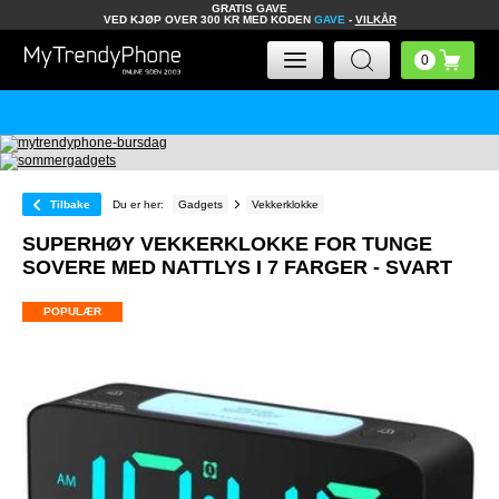
GRATIS GAVE
VED KJØP OVER 300 KR MED KODEN
GAVE
-
VILKÅR
Tilbake
Du er her:
Gadgets
Vekkerklokke
SUPERHØY VEKKERKLOKKE FOR TUNGE
SOVERE MED NATTLYS I 7 FARGER - SVART
POPULÆR