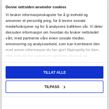
MUS OG TASTATUR
NETTVERK
Denne nettsiden anvender cookies
Vi bruker informasjonskapsler for å gi innhold og
annonser et personlig preg, for å levere sosiale
mediefunksjoner og for å analysere trafikken vår. Vi deler
dessuten informasjon om hvordan du bruker nettstedet
vårt, med partnerne våre innen sosiale medier,
PC KOMPONENTER
SPILL OG TILBEHØR
annonsering og analysearbeid, som kan kombinere den
med annen informasjon du har gjort tilgjengelig for dem,
eller som de har samlet inn gjennom din bruk av
tjenestene deres.
TILLAT ALLE
STASJONÆR PC TILBEHØR
LAPTOP TILBEHØR
VIS ALLE KATEGORIER
TILPASS
Filtrer produkter