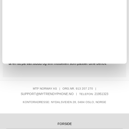
Trenger du å bytte hovedkort eller å oppgradere RAM? Vi tilbyr
forskjellige reservedeler og komponenter av god kvalitet, så husk å
sjekke vårt tilbud på grafikkort, harddisker, RAM-kort og mer. Når det
gjelder nyttig datautstyr og praktiske komponenter, så tilbyr vi batterier,
strømadaptere, eksterne harddisker og andre lagringsmedier... Hvis du
trenger å skaffe deg en ny kabel, så får du et bredt utvalg av forskjellige
typer kabler:
HDMI-kabler
og adaptere,
VGA-kabler
,
lydkabler
osv.
Alltid på gang med en veske til laptop
I dag har våre bærbare PC-er blitt en viktig del av hverdagen vår - både
på jobben og i privatliv. Men du vil ikke bære din laptop rundt i den
originale pakken, ikke sant? Da er det bare å velge mellom ulike
modeller: en vanlig
laptopveske, ryggsekk
eller kanskje en
dameveske
? Vi tilbyr virkelig
all slags beskyttelse til laptopen din
, så
ta en titt på vårt tilbud og finn modellen som passer dine behov.
MTP NORWAY AS
|
ORG.NR. 913 207 270
|
SUPPORT@MYTRENDYPHONE.NO
|
21951323
TELEFON:
KONTORADRESSE: NYDALSVEIEN 28, 0484 OSLO, NORGE
FORSIDE