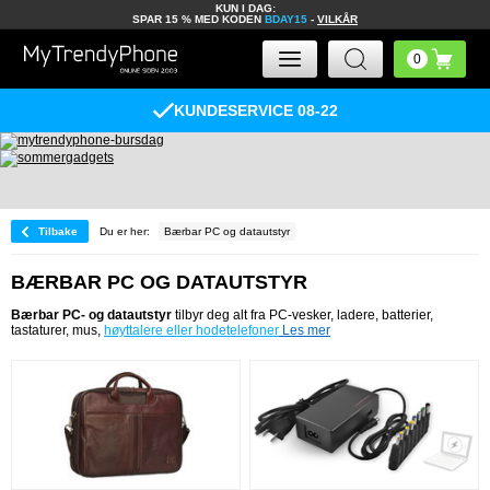
KUN I DAG:
SPAR 15 % MED KODEN
BDAY15
-
VILKÅR
KUNDESERVICE 08-22
Tilbake
Du er her:
Bærbar PC og datautstyr
BÆRBAR PC OG DATAUTSTYR
Bærbar PC- og datautstyr
tilbyr deg alt fra PC-vesker, ladere, batterier,
tastaturer, mus,
høyttalere eller hodetelefoner
Les mer