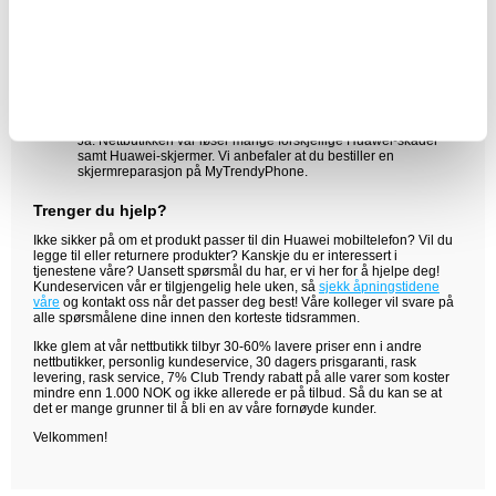
Du bestiller ønsket reparasjon i vår nettbutikk, betaler og sender
enheten til adressen vår. Etter reparasjonen sender våre
kolleger telefonen tilbake.
Hvor mye koster det å reparere en Huawei-skjerm?
Prisen varierer avhengig av Huawei-modellen og fargen. Vi
anbefaler å sjekke priser her i kategorien.
Kan jeg reparere en ødelagt Huawei-skjerm?
Ja. Nettbutikken vår løser mange forskjellige Huawei-skader
samt Huawei-skjermer. Vi anbefaler at du bestiller en
skjermreparasjon på MyTrendyPhone.
Trenger du hjelp?
Ikke sikker på om et produkt passer til din Huawei mobiltelefon? Vil du
legge til eller returnere produkter? Kanskje du er interessert i
tjenestene våre? Uansett spørsmål du har, er vi her for å hjelpe deg!
Kundeservicen vår er tilgjengelig hele uken, så
sjekk åpningstidene
våre
og kontakt oss når det passer deg best! Våre kolleger vil svare på
alle spørsmålene dine innen den korteste tidsrammen.
Ikke glem at vår nettbutikk tilbyr 30-60% lavere priser enn i andre
nettbutikker, personlig kundeservice, 30 dagers prisgaranti, rask
levering, rask service, 7% Club Trendy rabatt på alle varer som koster
mindre enn 1.000 NOK og ikke allerede er på tilbud. Så du kan se at
det er mange grunner til å bli en av våre fornøyde kunder.
Velkommen!