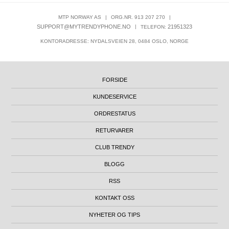
MTP NORWAY AS
|
ORG.NR. 913 207 270
|
SUPPORT@MYTRENDYPHONE.NO
|
21951323
TELEFON:
KONTORADRESSE: NYDALSVEIEN 28, 0484 OSLO, NORGE
FORSIDE
KUNDESERVICE
ORDRESTATUS
RETURVARER
CLUB TRENDY
BLOGG
RSS
KONTAKT OSS
NYHETER OG TIPS