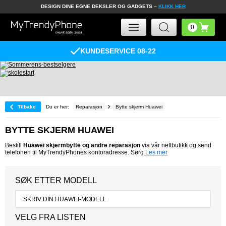
DESIGN DINE EGNE DEKSLER OG GADGETS –
KLIKK HER
KUNDESERVICE 08-22
Tilbake
Du er her:
Reparasjon
Bytte skjerm Huawei
BYTTE SKJERM HUAWEI
Bestill
Huawei skjermbytte og andre reparasjon
via vår nettbutikk og send
telefonen til MyTrendyPhones kontoradresse. Sørg
Les mer
SØK ETTER MODELL
VELG FRA LISTEN