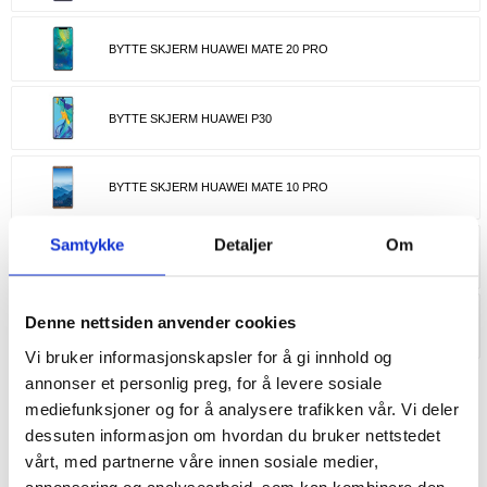
BYTTE SKJERM HUAWEI MATE 20 PRO
BYTTE SKJERM HUAWEI P30
BYTTE SKJERM HUAWEI MATE 10 PRO
Samtykke
Detaljer
Om
BYTTE SKJERM HUAWEI NOVA 5T
Denne nettsiden anvender cookies
HUAWEI MATE 70 RS ULTIMATE SKJERM, REPARASJONER &
RESERVEDELER
Vi bruker informasjonskapsler for å gi innhold og
annonser et personlig preg, for å levere sosiale
mediefunksjoner og for å analysere trafikken vår. Vi deler
Huawei Skjermbytte & Reparasjon - La oss
dessuten informasjon om hvordan du bruker nettstedet
fikse din enhet
vårt, med partnerne våre innen sosiale medier,
annonsering og analysearbeid, som kan kombinere den