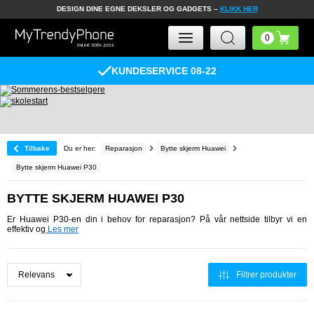
DESIGN DINE EGNE DEKSLER OG GADGETS –
KLIKK HER
KUNDESERVICE 08-22
Tilbake
Du er her:
Reparasjon
Bytte skjerm Huawei
Bytte skjerm Huawei P30
BYTTE SKJERM HUAWEI P30
Er Huawei P30-en din i behov for reparasjon? På vår nettside tilbyr vi en
effektiv og
Les mer
Filtrer produkter