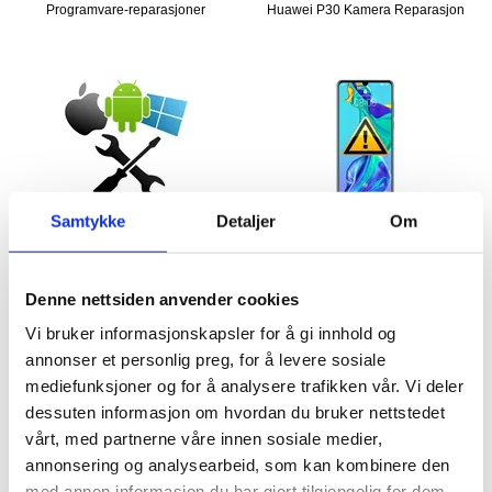
Programvare-reparasjoner
Huawei P30 Kamera Reparasjon
Samtykke
Detaljer
Om
Denne nettsiden anvender cookies
Vi bruker informasjonskapsler for å gi innhold og
423,00
NOK
484,00
NOK
annonser et personlig preg, for å levere sosiale
PÅ LAGER
PÅ FJERNLAGER
mediefunksjoner og for å analysere trafikken vår. Vi deler
LEVERINGSTID: 1-2 ARBEIDSDAGER
FORVENTET LEVERINGSTID: 5-10 DAGER
dessuten informasjon om hvordan du bruker nettstedet
vårt, med partnerne våre innen sosiale medier,
Huawei P30 Reparasjon av
Reparasjon av Huawei P30 LCD-
Ladekontakt Flekskabel
display & Berøringsskjerm
annonsering og analysearbeid, som kan kombinere den
med annen informasjon du har gjort tilgjengelig for dem,