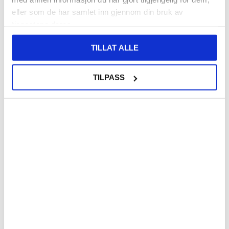
eller som de har samlet inn gjennom din bruk av
tjenestene deres.
TILLAT ALLE
TILPASS
KJØP
640,00
NOK
1.407,00
NOK
PÅ FJERNLAGER
PÅ FJERNLAGER
FORVENTET LEVERINGSTID: 5-10 DAGER
FORVENTET LEVERINGSTID: 5-10 DAGER
Utskifting av Huawei P30 Batteri