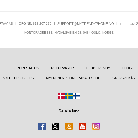
RWAY AS
|
ORG.NR. 913 207 270
|
SUPPORT@MYTRENDYPHONE.NO
|
2
TELEFON:
KONTORADRESSE: NYDALSVEIEN 28, 0484 OSLO, NORGE
E
ORDRESTATUS
RETURVARER
CLUB TRENDY
BLOGG
NYHETER OG TIPS
MYTRENDYPHONE RABATTKODE
SALGSVILKÅR
Se alle land