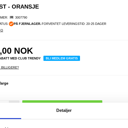
AST - ORANSJE
MER:
3007790
ATUS:
PÅ FJERNLAGER.
FORVENTET LEVERINGSTID: 20-25 DAGER
FO
,00
NOK
RABATT MED CLUB TRENDY
BLI MEDLEM GRATIS
 BILLIGERE?
farge
S
barne
med s
AC10 
+
Detaljer