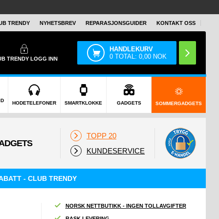
UB TRENDY
NYHETSBREV
REPARASJONSGUIDER
KONTAKT OSS
HANDLEKURV
0
TOTAL:
0,00
NOK
UB TRENDY
LOGG INN
ID
HODETELEFONER
SMARTKLOKKE
GADGETS
SOMMERGADGETS
TOPP 20
KUNDESERVICE
ABATT - CLUB TRENDY
NORSK NETTBUTIKK - INGEN TOLLAVGIFTER
RASK LEVERING