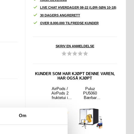
LIVE CHAT HVERDAGER 08-22 (LØR-SØN 10-18)
30 DAGERS ANGRERETT
OVER 8.000.000 TILFREDSE KUNDER
SKRIV EN ANMELDELSE
KUNDER SOM HAR KJØPT DENNE VAREN,
HAR OGSÅ KJØPT
øt
Rom kanin
AirPods /
Puluz
Søt
kamera
LED-
AirPods 2
PU5060
barnekamera
tativ
stjernehimmel
fruktetui i
Bærbar
med stativ
- Rosa
projektor -
plast - Tutti
fotoboks /
AC10 - Blå
hvit
Frutti
softbox -
60cm, 36W,
Om
5500K