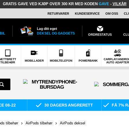
GRATIS GAVE
VED KJØP OVER 300 KR MED KODEN
GAVE
-
VILKÅR
RETURVARER
KUNDESERVICE
OM OSS
CL
Lag ditt eget
BIL
DEKSEL OG GADGETS
ORDRESTATUS
CL
NETTBRETT
CARPLAY/ANDRO
MOBILLADER
MOBILTELEFON
POWERBANK
TILBEHØR
AUTO ADAPTER
E 08-22
30 DAGERS ANGRERETT
FÅ 7% R
ds tilbehør
AirPods tilbehør
AirPods deksel