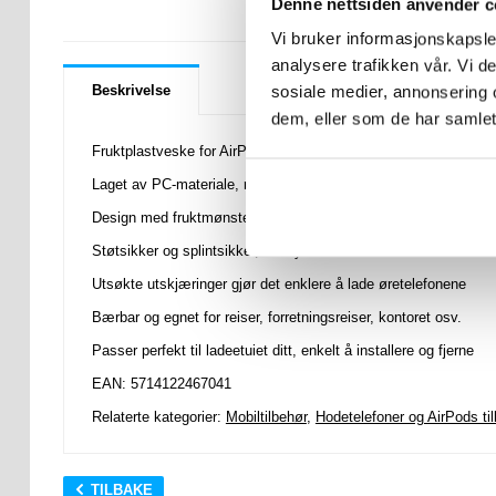
LURER DU PÅ 
Denne nettsiden anvender c
Vi bruker informasjonskapsler
analysere trafikken vår. Vi 
Beskrivelse
sosiale medier, annonsering 
dem, eller som de har samlet
Fruktplastveske for AirPods, AirPods 2
Laget av PC-materiale, robust, slitesterkt og holdbart
Design med fruktmønster, unikt og kreativt
Støtsikker og splintsikker, beskytter ladeboksen til øretelefonen
Utsøkte utskjæringer gjør det enklere å lade øretelefonene
Bærbar og egnet for reiser, forretningsreiser, kontoret osv.
Passer perfekt til ladeetuiet ditt, enkelt å installere og fjerne
EAN: 5714122467041
Relaterte kategorier:
Mobiltilbehør
,
Hodetelefoner og AirPods ti
TILBAKE