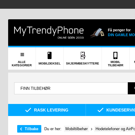
Få penger for
DIN GAMLE MO
ALLE
MOBIL
MOBILDEKSEL
SKJERMBESKYTTERE
KATEGORIER
TILBEHØR
RASK LEVERING
KUNDESERVIC
Tilbake
Du er her:
Mobiltilbehør
Hodetelefoner og AirPo