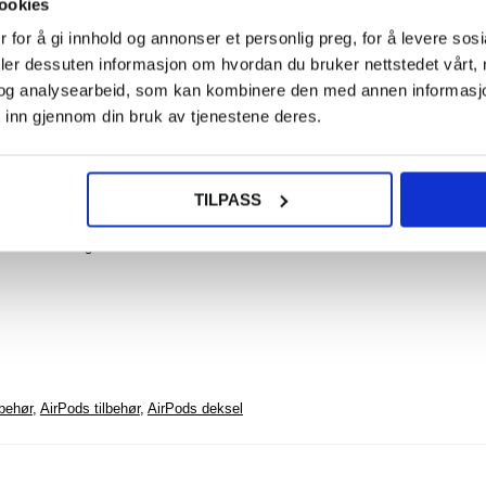
NOE? SPØR OSS!
ookies
LIVE CHAT
343,0
 for å gi innhold og annonser et personlig preg, for å levere sos
deler dessuten informasjon om hvordan du bruker nettstedet vårt,
og analysearbeid, som kan kombinere den med annen informasjon d
Sminke
med in
 inn gjennom din bruk av tjenestene deres.
speil 
lys -
TILPASS
e i alle retninger
437,0
lbehør
,
AirPods tilbehør
,
AirPods deksel