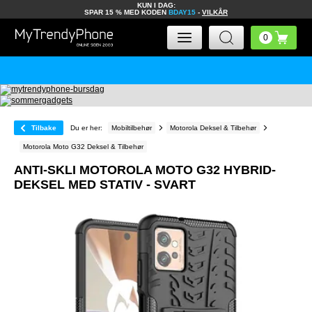
KUN I DAG:
SPAR 15 % MED KODEN
BDAY15
-
VILKÅR
Tilbake
Du er her:
Mobiltilbehør
Motorola Deksel & Tilbehør
Motorola Moto G32 Deksel & Tilbehør
ANTI-SKLI MOTOROLA MOTO G32 HYBRID-
DEKSEL MED STATIV - SVART