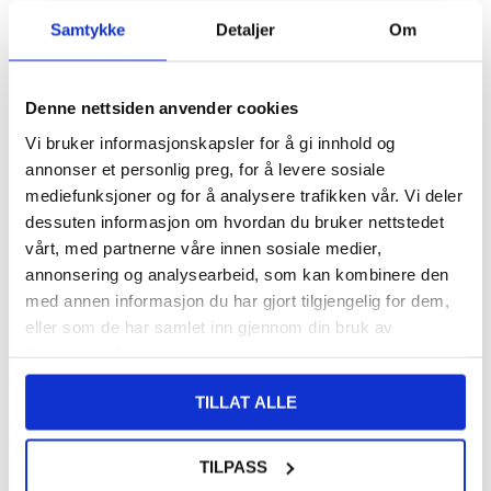
VARENUMMER:
259035
Samtykke
Detaljer
Om
PÅ
FORVENTET LEVERINGSTID: 20-25
LAGERSTATUS:
FJERNLAGER.
DAGER
FRAKTINFO
Denne nettsiden anvender cookies
Vi bruker informasjonskapsler for å gi innhold og
124,00
NOK
annonser et personlig preg, for å levere sosiale
FÅ 7 % RABATT MED CLUB TRENDY
BLI MEDLEM GRATIS
mediefunksjoner og for å analysere trafikken vår. Vi deler
dessuten informasjon om hvordan du bruker nettstedet
SETT DET BILLIGERE?
vårt, med partnerne våre innen sosiale medier,
annonsering og analysearbeid, som kan kombinere den
Velg en farge
med annen informasjon du har gjort tilgjengelig for dem,
eller som de har samlet inn gjennom din bruk av
tjenestene deres.
-
+
TILLAT ALLE
LIVE CHAT
LURER DU PÅ NOE? SPØR OSS!
TILPASS