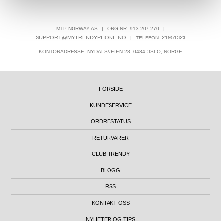
MTP NORWAY AS
|
ORG.NR. 913 207 270
|
SUPPORT@MYTRENDYPHONE.NO
|
21951323
TELEFON:
KONTORADRESSE: NYDALSVEIEN 28, 0484 OSLO, NORGE
FORSIDE
KUNDESERVICE
ORDRESTATUS
RETURVARER
CLUB TRENDY
BLOGG
RSS
KONTAKT OSS
NYHETER OG TIPS