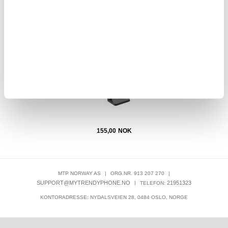
 Garmin
Honor Band 9 Ladestativ med magnetisk adsorpsjon Smart
Garm
art
Watch Lader med 1m USB-kabel
155,00
NOK
MTP NORWAY AS
|
ORG.NR. 913 207 270
|
SUPPORT@MYTRENDYPHONE.NO
|
21951323
TELEFON:
KONTORADRESSE: NYDALSVEIEN 28, 0484 OSLO, NORGE