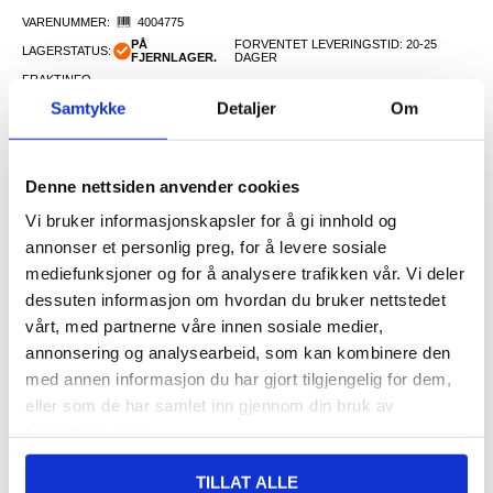
VARENUMMER:
4004775
PÅ
FORVENTET LEVERINGSTID: 20-25
LAGERSTATUS:
FJERNLAGER.
DAGER
FRAKTINFO
Samtykke
Detaljer
Om
155,00
NOK
Denne nettsiden anvender cookies
FÅ 7 % RABATT MED CLUB TRENDY
BLI MEDLEM GRATIS
Vi bruker informasjonskapsler for å gi innhold og
SETT DET BILLIGERE?
annonser et personlig preg, for å levere sosiale
mediefunksjoner og for å analysere trafikken vår. Vi deler
-
+
dessuten informasjon om hvordan du bruker nettstedet
vårt, med partnerne våre innen sosiale medier,
annonsering og analysearbeid, som kan kombinere den
med annen informasjon du har gjort tilgjengelig for dem,
LIVE CHAT
LURER DU PÅ NOE? SPØR OSS!
eller som de har samlet inn gjennom din bruk av
tjenestene deres.
Beskrivelse
TILLAT ALLE