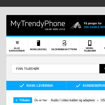
Få penger for
DIN GAMLE MO
ALLE
MOBIL
MOBILDEKSEL
SKJERMBESKYTTERE
KATEGORIER
TILBEHØR
RASK LEVERING
KUNDESERVIC
Tilbake
Du er her:
Audio / video kabler og adaptere
US