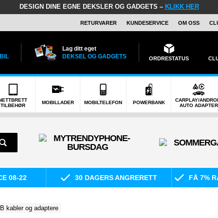
DESIGN DINE EGNE DEKSLER OG GADGETS –
KLIKK HER
RETURVARER
KUNDESERVICE
OM OSS
CL
Lag ditt eget
BIL
DEKSEL OG GADGETS
ORDRESTATUS
CL
NETTBRETT
CARPLAY/ANDRO
MOBILLADER
MOBILTELEFON
POWERBANK
TILBEHØR
AUTO ADAPTER
E 08-22
30 DAGERS ANGRERETT
FÅ 7% R
B kabler og adaptere