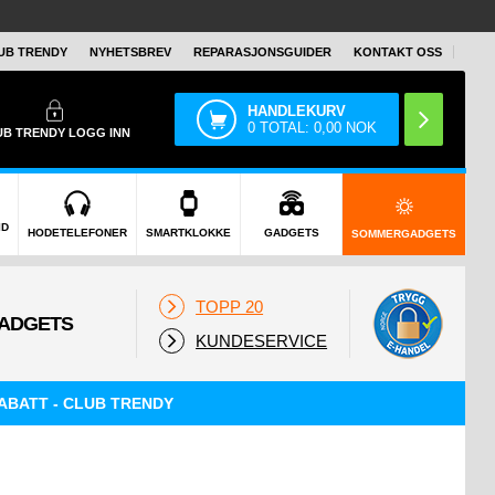
UB TRENDY
NYHETSBREV
REPARASJONSGUIDER
KONTAKT OSS
HANDLEKURV
0
TOTAL:
0,00
NOK
UB TRENDY
LOGG INN
ID
HODETELEFONER
SMARTKLOKKE
GADGETS
SOMMERGADGETS
TOPP 20
KUNDESERVICE
ABATT - CLUB TRENDY