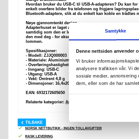
Hvordan bruker du USB-C til USB-A-adapteren? Du kan for e
enkelt overføre bilder fra telefonen og frigjøre lagringspl
Bluetooth-adaptere, slik at du enkelt kan koble en trådløs m
Nøye gjennomtenkt design
Adapterhuset er laget av en aluminiumslegering av høy kval
Samtykke
samtidig som den er lett - den veier ca. 4,8 g. Det har ogs
den med deg - for eksempel på jobb, på universitetet eller 
lommen.
Denne nettsiden anvender c
Spesifikasjoner:
- Modell: ZJJQ000003
- Materiale: Aluminiumslegering
Vi bruker informasjonskapsler
- Overføringshastighet: Opptil 10 Gbps
analysere trafikken vår. Vi 
- Inngang: USB-C
- Utgang: USB-A
sosiale medier, annonsering 
- Vekt: Omtrent 4,8 g
dem, eller som de har samlet
- Dimensjoner: 16,4x20,5x8,5 mm
EAN: 6932172605650
Relaterte kategorier:
Audio / video kabler og adaptere
,
USB 
TILBAKE
NORSK NETTBUTIKK - INGEN TOLLAVGIFTER
RASK LEVERING