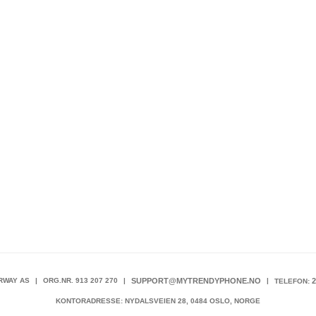
RWAY AS
|
ORG.NR. 913 207 270
|
SUPPORT@MYTRENDYPHONE.NO
|
2
TELEFON:
KONTORADRESSE: NYDALSVEIEN 28, 0484 OSLO, NORGE