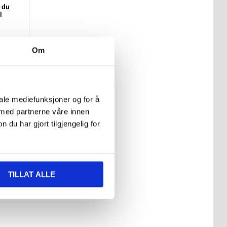
 du
l
,
Om
ha
iale mediefunksjoner og for å
 med partnerne våre innen
u har gjort tilgjengelig for
TILLAT ALLE