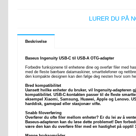
LURER DU PÅ 
Beskrivelse
Baseus Ingenuity USB-C til USB-A OTG-adapter
Forbedre funksjonene til enhetene dine og overfør filer med ha
med de fleste bærbare datamaskiner, smarttelefoner og nettbre
den kompakte designen kan den følge deg nesten hvor som hels
Bred kompatibilitet
Uansett hvilke enheter du bruker, vil Ingenuity-adapteren g
kompatibilitet. USB-C-kontakten passer til de fleste smart
eksempel Xiaomi, Samsung, Huawei, Apple og Lenovo. USB-A
harddisk, gamepad eller stasjonær vifte.
Snabb filoverføring
Overfører du ofte filer mellom enheter? Er du lei av å vent
Baseus-adapteren kan du løse dette problemet! Den forbedr
være den kan du overføre filer med en hastighet på opptil
Mange bruksområder