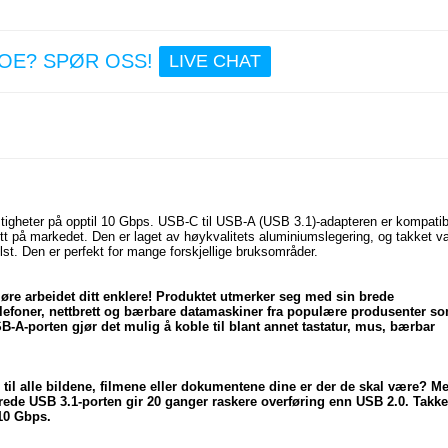
NOE? SPØR OSS!
LIVE CHAT
stigheter på opptil 10 Gbps. USB-C til USB-A (USB 3.1)-adapteren er kompatib
tt på markedet. Den er laget av høykvalitets aluminiumslegering, og takket 
t. Den er perfekt for mange forskjellige bruksområder.
jøre arbeidet ditt enklere! Produktet utmerker seg med sin brede
telefoner, nettbrett og bærbare datamaskiner fra populære produsenter so
-porten gjør det mulig å koble til blant annet tastatur, mus, bærbar
e til alle bildene, filmene eller dokumentene dine er der de skal være? M
ede USB 3.1-porten gir 20 ganger raskere overføring enn USB 2.0. Takke
 10 Gbps.