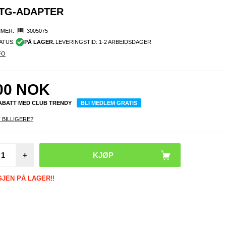
OTG-ADAPTER
MER:
3005075
ATUS:
PÅ LAGER.
LEVERINGSTID: 1-2 ARBEIDSDAGER
FO
00
NOK
RABATT MED CLUB TRENDY
BLI MEDLEM GRATIS
 BILLIGERE?
+
GJEN PÅ LAGER!!