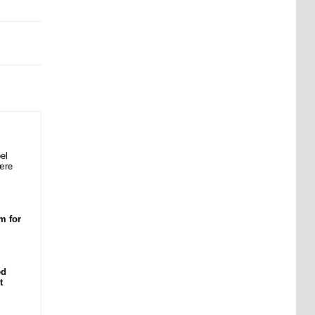
el
være
m for
ed
t