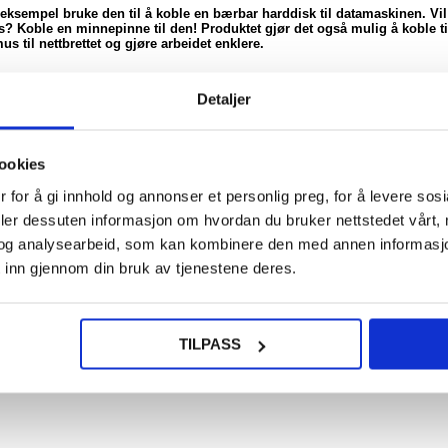
ksempel bruke den til å koble en bærbar harddisk til datamaskinen. Vil
ass? Koble en minnepinne til den! Produktet gjør det også mulig å koble ti
us til nettbrettet og gjøre arbeidet enklere.
itet. Dette gjør enheten svært slitesterk og motstandsdyktig mot slitasje
Detaljer
å effektiv varmespredning. Den kompakte størrelsen gjør at du alltid kan 
på ferie. Den får enkelt plass i vesken, ryggsekken, lommeboken eller
ookies
 for å gi innhold og annonser et personlig preg, for å levere sos
deler dessuten informasjon om hvordan du bruker nettstedet vårt,
og analysearbeid, som kan kombinere den med annen informasjon d
 inn gjennom din bruk av tjenestene deres.
kabler og adaptere
TILPASS