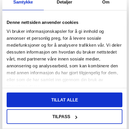
Samtykke
Detaljer
Om
LAGERSTATUS:
PÅ LAGER.
LEVERINGSTID: 1-2 ARBEIDSDAGER
FRAKTINFO
Denne nettsiden anvender cookies
484,00
NOK
Vi bruker informasjonskapsler for å gi innhold og
annonser et personlig preg, for å levere sosiale
mediefunksjoner og for å analysere trafikken vår. Vi deler
dessuten informasjon om hvordan du bruker nettstedet
-
+
vårt, med partnerne våre innen sosiale medier,
annonsering og analysearbeid, som kan kombinere den
KUN 1 IGJEN PÅ LAGER!!
med annen informasjon du har gjort tilgjengelig for dem,
eller som de har samlet inn gjennom din bruk av
LIVE CHAT
LURER DU PÅ NOE? SPØR OSS!
tjenestene deres.
TILLAT ALLE
Beskrivelse
TILPASS
Lad 3 enheter samtidig med en 10K bærbar lader som er like
allsidig som den er praktisk. To USB-A-porter og en USB-C-port gir
opptil 15W strøm samtidig for smarttelefonen og to andre enheter.