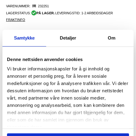
VARENUMMER:
232251
LAGERSTATUS:
PÅ LAGER.
LEVERINGSTID: 1-2 ARBEIDSDAGER
FRAKTINFO
Samtykke
Detaljer
Om
155,00
NOK
FÅ 7 % RABATT MED CLUB TRENDY
BLI MEDLEM GRATIS
Denne nettsiden anvender cookies
SETT DET BILLIGERE?
Vi bruker informasjonskapsler for å gi innhold og
Velg en farge
annonser et personlig preg, for å levere sosiale
mediefunksjoner og for å analysere trafikken vår. Vi deler
dessuten informasjon om hvordan du bruker nettstedet
vårt, med partnerne våre innen sosiale medier,
-
+
annonsering og analysearbeid, som kan kombinere den
med annen informasjon du har gjort tilgjengelig for dem,
eller som de har samlet inn gjennom din bruk av
LIVE CHAT
LURER DU PÅ NOE? SPØR OSS!
tjenestene deres.