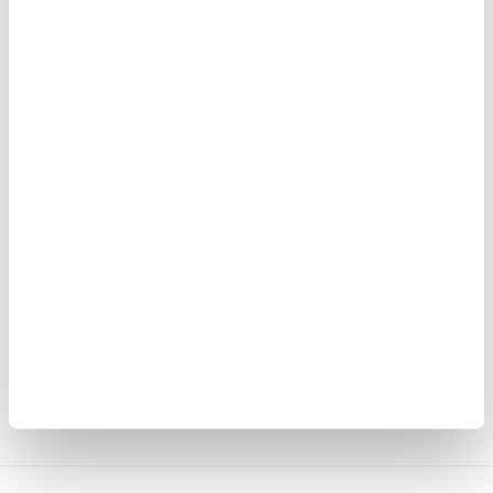
171,00
NOK
-plugg -
1 sett med øreputer til Bose QuietComfort 2/AE2/AE2I/AE2W
140,00
NOK