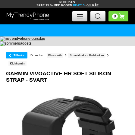
KUN I DAG:
SPAR 15 % MED KODEN
BDAY15
-
VILKÅR
Tilbake
Du er her:
Bluetooth
Smartklokke / Pulsklokke
Klokkereim
GARMIN VIVOACTIVE HR SOFT SILIKON
STRAP - SVART