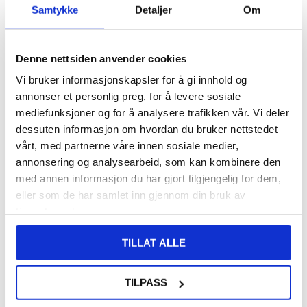
Samtykke
Detaljer
Om
77,00
NOK
FÅ 7 % RABATT MED CLUB TRENDY
BLI MEDLEM GRATIS
Denne nettsiden anvender cookies
SETT DET BILLIGERE?
Vi bruker informasjonskapsler for å gi innhold og
annonser et personlig preg, for å levere sosiale
mediefunksjoner og for å analysere trafikken vår. Vi deler
-
+
dessuten informasjon om hvordan du bruker nettstedet
vårt, med partnerne våre innen sosiale medier,
KUN 3 IGJEN PÅ LAGER!!
annonsering og analysearbeid, som kan kombinere den
med annen informasjon du har gjort tilgjengelig for dem,
eller som de har samlet inn gjennom din bruk av
LIVE CHAT
LURER DU PÅ NOE? SPØR OSS!
tjenestene deres.
TILLAT ALLE
Beskrivelse
Soft Silikon Strap til Garmin Vivoactive HR
TILPASS
Gjør din Garmin Vivoactive HR så ny som da du kjøpte den med
denne myke silikonstroppen. Med flere hull på stroppen kan du