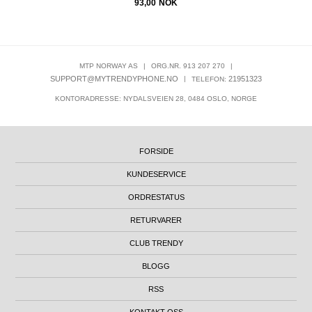
93,00
NOK
MTP NORWAY AS
|
ORG.NR. 913 207 270
|
SUPPORT@MYTRENDYPHONE.NO
|
21951323
TELEFON:
KONTORADRESSE: NYDALSVEIEN 28, 0484 OSLO, NORGE
FORSIDE
KUNDESERVICE
ORDRESTATUS
RETURVARER
CLUB TRENDY
BLOGG
RSS