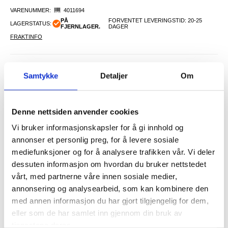
VARENUMMER:
4011694
PÅ
FORVENTET LEVERINGSTID: 20-25
LAGERSTATUS:
FJERNLAGER.
DAGER
FRAKTINFO
FØR
171,00
155,00
NOK
Samtykke
Detaljer
Om
DU SPARER
16,00
NOK
SETT DET BILLIGERE?
Denne nettsiden anvender cookies
Vi bruker informasjonskapsler for å gi innhold og
Velg en farge
annonser et personlig preg, for å levere sosiale
mediefunksjoner og for å analysere trafikken vår. Vi deler
dessuten informasjon om hvordan du bruker nettstedet
-
+
vårt, med partnerne våre innen sosiale medier,
annonsering og analysearbeid, som kan kombinere den
med annen informasjon du har gjort tilgjengelig for dem,
eller som de har samlet inn gjennom din bruk av
LIVE CHAT
LURER DU PÅ NOE? SPØR OSS!
tjenestene deres.