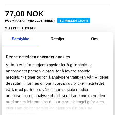
77,00
NOK
FÅ 7 % RABATT MED CLUB TRENDY
BLI MEDLEM GRATIS
SETT DET BILLIGERE?
Samtykke
Detaljer
Om
-
+
Denne nettsiden anvender cookies
KUN 4 IGJEN PÅ LAGER!!
Vi bruker informasjonskapsler for å gi innhold og
annonser et personlig preg, for å levere sosiale
LIVE CHAT
LURER DU PÅ NOE? SPØR OSS!
mediefunksjoner og for å analysere trafikken vår. Vi deler
dessuten informasjon om hvordan du bruker nettstedet
vårt, med partnerne våre innen sosiale medier,
Beskrivelse
annonsering og analysearbeid, som kan kombinere den
med annen informasjon du har gjort tilgjengelig for dem,
Anti-skli TPU-deksel for Google Pixel 10 Pro XL
eller som de har samlet inn gjennom din bruk av
Forbedre beskyttelsen og stilen til din Google Pixel 10 Pro XL med
tjenestene deres.
dette førsteklasses TPU-dekselet. Dette etuiet er konstruert for å gi