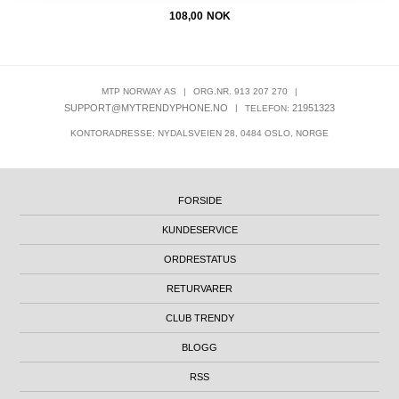
108,00
NOK
MTP NORWAY AS
|
ORG.NR. 913 207 270
|
SUPPORT@MYTRENDYPHONE.NO
|
21951323
TELEFON:
KONTORADRESSE: NYDALSVEIEN 28, 0484 OSLO, NORGE
FORSIDE
KUNDESERVICE
ORDRESTATUS
RETURVARER
CLUB TRENDY
BLOGG
RSS