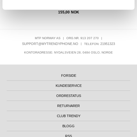
155,00
NOK
MTP NORWAY AS
|
ORG.NR. 913 207 270
|
SUPPORT@MYTRENDYPHONE.NO
|
21951323
TELEFON:
KONTORADRESSE: NYDALSVEIEN 28, 0484 OSLO, NORGE
FORSIDE
KUNDESERVICE
ORDRESTATUS
RETURVARER
CLUB TRENDY
BLOGG
RSS