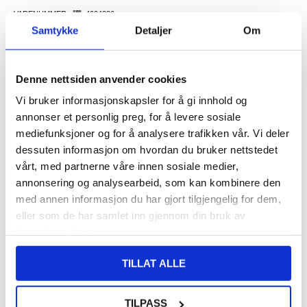
VARENUMMER:
4004386
Samtykke
Detaljer
Om
LAGERSTATUS:
PÅ LAGER.
LEVERINGSTID: 1-2 ARBEIDSDAGER
FRAKTINFO
Denne nettsiden anvender cookies
FØR
155,00
108,00
NOK
Vi bruker informasjonskapsler for å gi innhold og
annonser et personlig preg, for å levere sosiale
DU SPARER
47,00
NOK
mediefunksjoner og for å analysere trafikken vår. Vi deler
SETT DET BILLIGERE?
dessuten informasjon om hvordan du bruker nettstedet
vårt, med partnerne våre innen sosiale medier,
annonsering og analysearbeid, som kan kombinere den
-
+
med annen informasjon du har gjort tilgjengelig for dem,
eller som de har samlet inn gjennom din bruk av
KUN 2 IGJEN PÅ LAGER!!
tjenestene deres.
LIVE CHAT
LURER DU PÅ NOE? SPØR OSS!
TILLAT ALLE
TILPASS