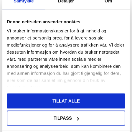
Samtykke
Detaljer
Om
124,00
NOK
FÅ 7 % RABATT MED CLUB TRENDY
BLI MEDLEM GRATIS
Denne nettsiden anvender cookies
SETT DET BILLIGERE?
Vi bruker informasjonskapsler for å gi innhold og
annonser et personlig preg, for å levere sosiale
Velg en farge
mediefunksjoner og for å analysere trafikken vår. Vi deler
dessuten informasjon om hvordan du bruker nettstedet
vårt, med partnerne våre innen sosiale medier,
annonsering og analysearbeid, som kan kombinere den
-
+
med annen informasjon du har gjort tilgjengelig for dem,
eller som de har samlet inn gjennom din bruk av
tjenestene deres.
LIVE CHAT
LURER DU PÅ NOE? SPØR OSS!
TILLAT ALLE
Beskrivelse
TILPASS
Belagt Hybrid-deksel til Google Pixel 8a