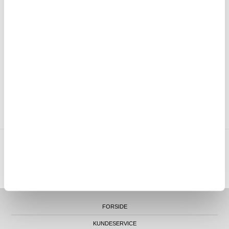
30 DAGERS ANGRERETT
OVER 8.000.000 TILFREDSE KUNDER
SKRIV EN ANMELDELSE
KUNDER SOM HAR KJØPT DENNE VAREN, HAR OGSÅ KJØPT
MTP NORWAY AS
|
ORG.NR. 913 207 270
|
SUPPORT@MYTRENDYPHONE.NO
|
21951323
TELEFON:
KONTORADRESSE: NYDALSVEIEN 28, 0484 OSLO, NORGE
FORSIDE
KUNDESERVICE