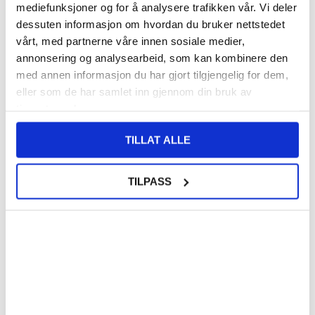
mediefunksjoner og for å analysere trafikken vår. Vi deler
93,00
NOK
dessuten informasjon om hvordan du bruker nettstedet
vårt, med partnerne våre innen sosiale medier,
FÅ 7 % RABATT MED CLUB TRENDY
BLI MEDLEM GRATIS
annonsering og analysearbeid, som kan kombinere den
SETT DET BILLIGERE?
med annen informasjon du har gjort tilgjengelig for dem,
eller som de har samlet inn gjennom din bruk av
Velg en farge
tjenestene deres.
TILLAT ALLE
-
+
TILPASS
LIVE CHAT
LURER DU PÅ NOE? SPØR OSS!
Beskrivelse
Gummiert Plastdeksel til Google Pixel 8a