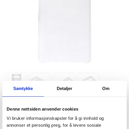
Samtykke
Detaljer
Om
VARENUMMER:
4005040
Denne nettsiden anvender cookies
PÅ
FORVENTET LEVERINGSTID: 20-25
LAGERSTATUS:
FJERNLAGER.
DAGER
Vi bruker informasjonskapsler for å gi innhold og
FRAKTINFO
annonser et personlig preg, for å levere sosiale