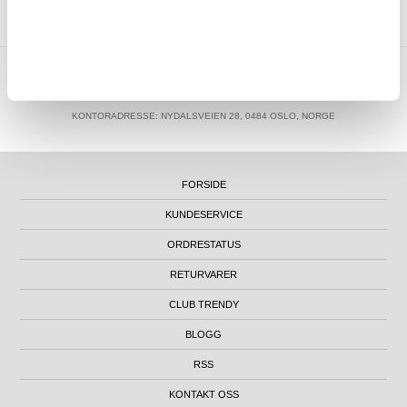
MTP NORWAY AS
|
ORG.NR. 913 207 270
|
SUPPORT@MYTRENDYPHONE.NO
|
21951323
TELEFON:
KONTORADRESSE: NYDALSVEIEN 28, 0484 OSLO, NORGE
FORSIDE
KUNDESERVICE
ORDRESTATUS
RETURVARER
CLUB TRENDY
BLOGG
RSS
KONTAKT OSS