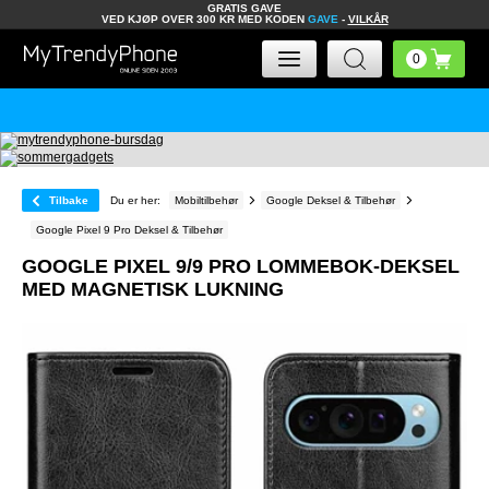
GRATIS GAVE
VED KJØP OVER 300 KR MED KODEN
GAVE
-
VILKÅR
Tilbake
Du er her:
Mobiltilbehør
Google Deksel & Tilbehør
Google Pixel 9 Pro Deksel & Tilbehør
GOOGLE PIXEL 9/9 PRO LOMMEBOK-DEKSEL
MED MAGNETISK LUKNING