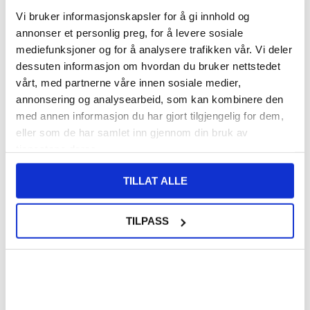
VARENUMMER:
4006820
Vi bruker informasjonskapsler for å gi innhold og
LAGERSTATUS:
PÅ LAGER.
LEVERINGSTID: 1-2 ARBEIDSDAGER
annonser et personlig preg, for å levere sosiale
FRAKTINFO
mediefunksjoner og for å analysere trafikken vår. Vi deler
dessuten informasjon om hvordan du bruker nettstedet
vårt, med partnerne våre innen sosiale medier,
FØR
155,00
140,00
NOK
annonsering og analysearbeid, som kan kombinere den
med annen informasjon du har gjort tilgjengelig for dem,
DU SPARER
15,00
NOK
eller som de har samlet inn gjennom din bruk av
SETT DET BILLIGERE?
tjenestene deres.
Velg en farge
TILLAT ALLE
TILPASS
-
+
KUN 3 IGJEN PÅ LAGER!!
LIVE CHAT
LURER DU PÅ NOE? SPØR OSS!