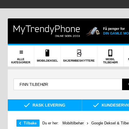
Få penger for
DIN GAMLE MO
ALLE
MOBIL
MOBILDEKSEL
SKJERMBESKYTTERE
KATEGORIER
TILBEHØR
RASK LEVERING
KUNDESERVIC
Tilbake
Du er her:
Mobiltilbehør
Google Deksel & Tilbe