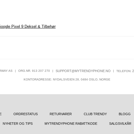
oogle Pixel 9 Deksel & Tilbehør
RWAY AS
|
ORG.NR. 913 207 270
|
SUPPORT@MYTRENDYPHONE.NO
|
2
TELEFON:
KONTORADRESSE: NYDALSVEIEN 28, 0484 OSLO, NORGE
E
ORDRESTATUS
RETURVARER
CLUB TRENDY
BLOGG
NYHETER OG TIPS
MYTRENDYPHONE RABATTKODE
SALGSVILKÅR