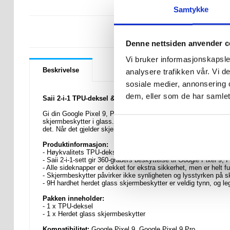
Samtykke
LURER DU PÅ 
Denne nettsiden anvender c
Vi bruker informasjonskapsler
Beskrivelse
analysere trafikken vår. Vi 
sosiale medier, annonsering 
dem, eller som de har samlet
Saii 2-i-1 TPU-deksel & Skjermbeskyttere beskyttelsesglass 
Gi din Google Pixel 9, Pixel 9 Pro fullstendig 360-graders besky
skjermbeskytter i glass. TPU-materialet er fleksibelt, mykt, ty
det. Når det gjelder skjermbeskytteren er den laget av herdet 
Produktinformasjon:
- Høykvalitets TPU-deksel med skjermbeskytter til Google Pixe
- Saii 2-i-1-sett gir 360-graders beskyttelse til Google Pixel 9, 
- Alle sideknapper er dekket for ekstra sikkerhet, men er helt f
- Skjermbeskytter påvirker ikke synligheten og lysstyrken på 
- 9H hardhet herdet glass skjermbeskytter er veldig tynn, og l
Pakken inneholder:
- 1 x TPU-deksel
- 1 x Herdet glass skjermbeskytter
Kompatibilitet:
Google Pixel 9, Google Pixel 9 Pro