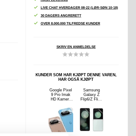
LIVE CHAT HVERDAGER 08-22 (LØR-SØN 10-18)
30 DAGERS ANGRERETT
OVER 8.000.000 TILFREDSE KUNDER
SKRIV EN ANMELDELSE
KUNDER SOM HAR KJØPT DENNE VAREN,
HAR OGSÅ KJØPT
ne 15
iPhone 15
Google Pixel
Samsung
iPhone 16
 Max
Pro Max
9 Pro Imak
Galaxy Z
Pro Max
Carrot
Giant Carrot
HD Kamera
Flip6/Z Flip7
Tech-Protect
ife
Knife
Linse
FE Imak
MagFlex-
avlaste
Stressavlaste
Beskytter - 2
Hydrogel III
deksel -
tui -
nde etui -
Stk.
Skjermbeskyt
MagSafe-
/ lilla
Rosa / Hvit
ter - 2 Stk.
kompatibelt -
Klar / Gull