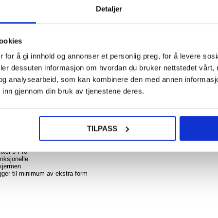
Detaljer
218
8,00
NOE? SPØR OSS!
LIVE CHAT
ookies
iPho
Pro
 for å gi innhold og annonser et personlig preg, for å levere sos
Giant 
Kn
deler dessuten informasjon om hvordan du bruker nettstedet vårt,
Stress
og analysearbeid, som kan kombinere den med annen informasjon d
nde e
mørke
 inn gjennom din bruk av tjenestene deres.
til Google Pixel 9, Pixel 9 Pro
hv
ttelse med et Saii 2-i-1-sett - et TPU-deksel av høy kvalitet og en herdet
nt og gjennomsiktig, og gir et elegant utseende og behagelig følelse mens du h
glass med 9H hardhet!
TILPASS
218,0
l 9, Pixel 9 Pro
Pixel 9 Pro
unksjonelle
skjermen
egger til minimum av ekstra form