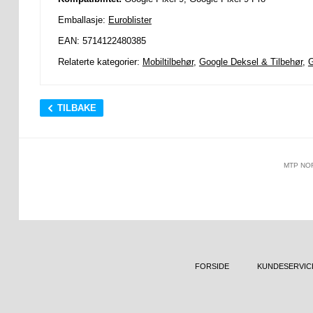
Emballasje:
Euroblister
EAN: 5714122480385
Relaterte kategorier:
Mobiltilbehør
,
Google Deksel & Tilbehør
,
G
TILBAKE
MTP NO
FORSIDE
KUNDESERVIC