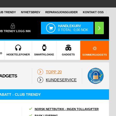
UB TRENDY
NYHETSBREV
REPARASJONSGUIDER
KONTAKT OSS
HANDLEKURV
0
TOTAL:
0,00
NOK
UB TRENDY
LOGG INN
ID
HODETELEFONER
SMARTKLOKKE
GADGETS
SOMMERGADGETS
TOPP 20
KUNDESERVICE
ABATT - CLUB TRENDY
NORSK NETTBUTIKK - INGEN TOLLAVGIFTER
RASK LEVERING