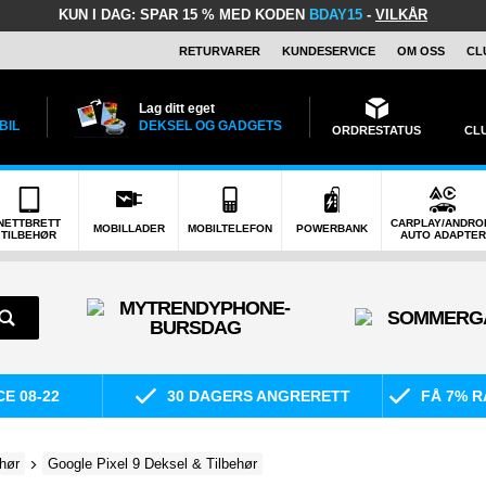
KUN I DAG:
SPAR 15 % MED KODEN
BDAY15
-
VILKÅR
RETURVARER
KUNDESERVICE
OM OSS
CL
Lag ditt eget
BIL
DEKSEL OG GADGETS
ORDRESTATUS
CL
NETTBRETT
CARPLAY/ANDRO
MOBILLADER
MOBILTELEFON
POWERBANK
TILBEHØR
AUTO ADAPTER
E 08-22
30 DAGERS ANGRERETT
FÅ 7% R
hør
Google Pixel 9 Deksel & Tilbehør