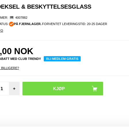
U-DEKSEL & BESKYTTELSESGLASS
MER:
4007882
ATUS:
PÅ FJERNLAGER.
FORVENTET LEVERINGSTID: 20-25 DAGER
FO
,00
NOK
RABATT MED CLUB TRENDY
BLI MEDLEM GRATIS
 BILLIGERE?
iPho
+
Pro
Giant 
Kn
Stress
nde e
grønn 