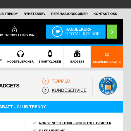
UB TRENDY
NYHETSBREV
REPARASJONSGUIDER
KONTAKT OSS
HANDLEKURV
0
TOTAL:
0,00
NOK
UB TRENDY
LOGG INN
ID
HODETELEFONER
SMARTKLOKKE
GADGETS
SOMMERGADGETS
TOPP 20
KUNDESERVICE
ABATT - CLUB TRENDY
NORSK NETTBUTIKK - INGEN TOLLAVGIFTER
RASK LEVERING