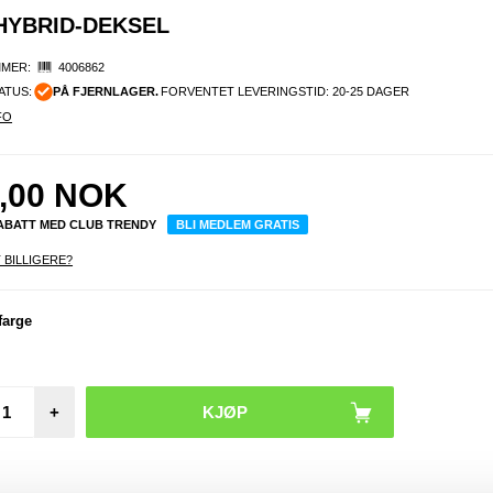
HYBRID-DEKSEL
MER:
4006862
ATUS:
PÅ FJERNLAGER.
FORVENTET LEVERINGSTID: 20-25 DAGER
FO
,00
NOK
RABATT MED CLUB TRENDY
BLI MEDLEM GRATIS
 BILLIGERE?
farge
+