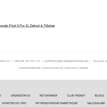
oogle Pixel 9 Pro XL Deksel & Tilbehør
RWAY AS
|
ORG.NR. 913 207 270
|
SUPPORT@MYTRENDYPHONE.NO
|
2
TELEFON:
KONTORADRESSE: NYDALSVEIEN 28, 0484 OSLO, NORGE
E
ORDRESTATUS
RETURVARER
CLUB TRENDY
BLOGG
NYHETER OG TIPS
MYTRENDYPHONE RABATTKODE
SALGSVILKÅR