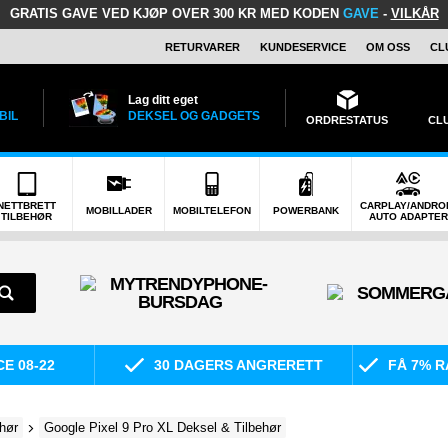
GRATIS GAVE
VED KJØP OVER 300 KR MED KODEN
GAVE
-
VILKÅR
RETURVARER
KUNDESERVICE
OM OSS
CL
Lag ditt eget
BIL
DEKSEL OG GADGETS
ORDRESTATUS
CL
NETTBRETT
CARPLAY/ANDRO
MOBILLADER
MOBILTELEFON
POWERBANK
TILBEHØR
AUTO ADAPTER
E 08-22
30 DAGERS ANGRERETT
FÅ 7% R
hør
Google Pixel 9 Pro XL Deksel & Tilbehør