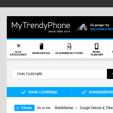
Få penger for
DIN GAMLE MO
ALLE
MOBIL
MOBILDEKSEL
SKJERMBESKYTTERE
KATEGORIER
TILBEHØR
RASK LEVERING
KUNDESERVIC
Tilbake
Du er her:
Mobiltilbehør
Google Deksel & Tilbe