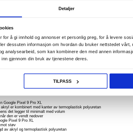
Detaljer
ookies
NOE? SPØR OSS!
LIVE CHAT
 for å gi innhold og annonser et personlig preg, for å levere sos
deler dessuten informasjon om hvordan du bruker nettstedet vårt,
og analysearbeid, som kan kombinere den med annen informasjon d
 inn gjennom din bruk av tjenestene deres.
TILPASS
erner baksiden og sidene mot daglige støt, hakk og riper. Dekselet er perfekt
ns den gjennomsiktige baksiden lar den originale skjønnheten skinne igjennom.
din Google Pixel 9 Pro XL
v akryl er kombinert med kanter av termoplastisk polyuretan
mens det legger til minimalt med volum
r når den er vendt nedover
ogle Pixel 9 Pro XL
e mot støv
agd av akryl og termoplastisk polyuretan