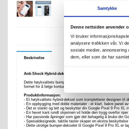
Samtykke
Denne nettsiden anvender c
LURER DU PÅ 
Vi bruker informasjonskapsler
analysere trafikken vår. Vi 
sosiale medier, annonsering 
dem, eller som de har samlet
Beskrivelse
Anti-Shock Hybrid-deksel til Google Pixel 9 Pro XL
Dette høykvalitets bumper-dekselet til Google Pixel 9 Pro XL v
formet for å følge konturene til din Google Pixel 9 Pro XL, me
Produktinformasjon:
- Et høykvalitets hybrid-deksel som kompletterer designen til 
- En oppbygging med doble materialer - et klart, bakre panel a
- Det er slankt og lett og beskytter din Google Pixel 9 Pro XL 
- En hevet kant rundt skjermen vil holde den trygg overfor ripe
- Har passende åpninger som gjør det behagelig å bruke din Go
- Spesialdesignede, taktile taster skaper en ekstra beskyttels
- Dette utrolige bumper-dekselet til Google Pixel 9 Pro XL er l