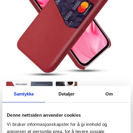
Samtykke
Detaljer
Om
Denne nettsiden anvender cookies
VARENUMMER:
4011561
PÅ
FORVENTET LEVERINGSTID: 20-25
LAGERSTATUS:
Vi bruker informasjonskapsler for å gi innhold og
FJERNLAGER.
DAGER
FRAKTINFO
annonser et personlig preg, for å levere sosiale