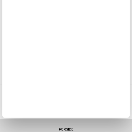
LIVE CHAT HVERDAGER 08-22 (LØR-SØN 10-18)
30 DAGERS ANGRERETT
OVER 8.000.000 TILFREDSE KUNDER
SKRIV EN ANMELDELSE
KUNDER SOM HAR KJØPT DENNE VAREN, HAR OGSÅ KJØPT
MTP NORWAY AS
|
ORG.NR. 913 207 270
|
SUPPORT@MYTRENDYPHONE.NO
|
21951323
TELEFON:
KONTORADRESSE: NYDALSVEIEN 28, 0484 OSLO, NORGE
FORSIDE