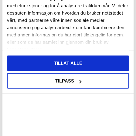
mediefunksjoner og for å analysere trafikken vår. Vi deler
dessuten informasjon om hvordan du bruker nettstedet
124,00
NOK
vårt, med partnerne våre innen sosiale medier,
FÅ 7 % RABATT MED CLUB TRENDY
BLI MEDLEM GRATIS
annonsering og analysearbeid, som kan kombinere den
med annen informasjon du har gjort tilgjengelig for dem,
SETT DET BILLIGERE?
eller som de har samlet inn gjennom din bruk av
tjenestene deres.
Velg en farge
TILLAT ALLE
-
+
TILPASS
LIVE CHAT
LURER DU PÅ NOE? SPØR OSS!
Beskrivelse
KSQ Deksel med Kortholder til Google Pixel 9a