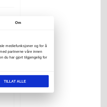
Om
iale mediefunksjoner og for å
 med partnerne våre innen
t
laget
u har gjort tilgjengelig for
TILLAT ALLE