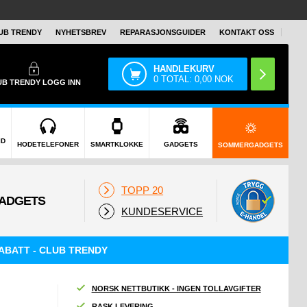
UB TRENDY
NYHETSBREV
REPARASJONSGUIDER
KONTAKT OSS
HANDLEKURV
0
TOTAL:
0,00
NOK
UB TRENDY
LOGG INN
ID
HODETELEFONER
SMARTKLOKKE
GADGETS
SOMMERGADGETS
TOPP 20
KUNDESERVICE
ABATT - CLUB TRENDY
NORSK NETTBUTIKK - INGEN TOLLAVGIFTER
RASK LEVERING