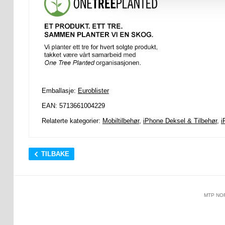
Emballasje:
Euroblister
EAN: 5713661004229
Relaterte kategorier:
Mobiltilbehør
,
iPhone Deksel & Tilbehør
,
i
TILBAKE
MTP NO