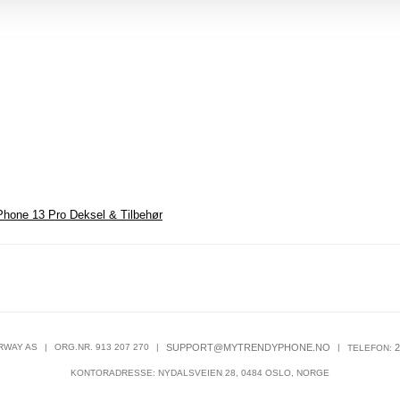
Phone 13 Pro Deksel & Tilbehør
RWAY AS
|
ORG.NR. 913 207 270
|
SUPPORT@MYTRENDYPHONE.NO
|
2
TELEFON:
KONTORADRESSE: NYDALSVEIEN 28, 0484 OSLO, NORGE