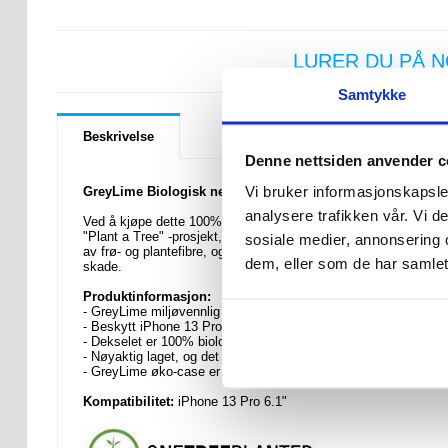
LURER DU PÅ 
Samtykke
Beskrivelse
Denne nettsiden anvender c
Vi bruker informasjonskapsler
GreyLime Biologisk nedbrytbar Deksel til iPhone 13 Pro
analysere trafikken vår. Vi 
Ved å kjøpe dette 100% biologisk nedbrytbare GreyLime-dekselet
"Plant a Tree" -prosjekt, noe som betyr at for hvert solgte prod
sosiale medier, annonsering 
av frø- og plantefibre, og det er mykt og fleksibelt, noe som gi
dem, eller som de har samlet
skade.
Produktinformasjon:
- GreyLime miljøvennlig deksel til iPhone 13 Pro
- Beskytt iPhone 13 Pro med dette "naturlige" dekselet
- Dekselet er 100% biologisk nedbrytbar - skader ikke miljøet
- Nøyaktig laget, og det passer perfekt med iPhone 13 Pro
- GreyLime øko-case er laget av frø og plantefibre
Kompatibilitet:
iPhone 13 Pro 6.1"