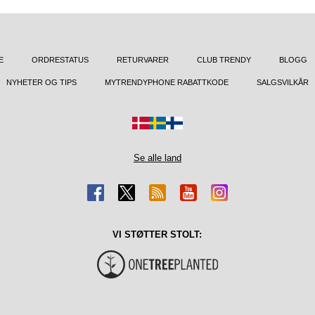
E
ORDRESTATUS
RETURVARER
CLUB TRENDY
BLOGG
NYHETER OG TIPS
MYTRENDYPHONE RABATTKODE
SALGSVILKÅR
Se alle land
VI STØTTER STOLT: