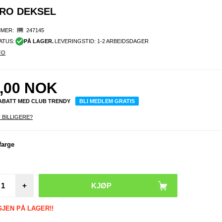
PRO DEKSEL
MER:
247145
ATUS:
PÅ LAGER.
LEVERINGSTID: 1-2 ARBEIDSDAGER
FO
,00
NOK
RABATT MED CLUB TRENDY
BLI MEDLEM GRATIS
 BILLIGERE?
farge
+
GJEN PÅ LAGER!!