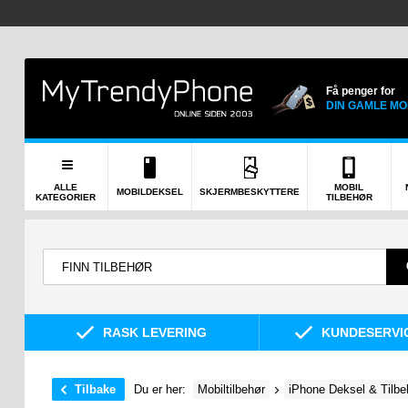
Få penger for
DIN GAMLE MO
ALLE
MOBIL
MOBILDEKSEL
SKJERMBESKYTTERE
KATEGORIER
TILBEHØR
RASK LEVERING
KUNDESERVIC
Tilbake
Du er her:
Mobiltilbehør
iPhone Deksel & Tilbe