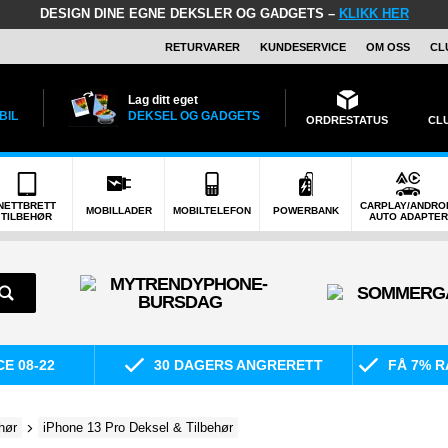
DESIGN DINE EGNE DEKSLER OG GADGETS –
KLIKK HER
RETURVARER
KUNDESERVICE
OM OSS
CL
Lag ditt eget
BIL
DEKSEL OG GADGETS
ORDRESTATUS
CL
NETTBRETT
CARPLAY/ANDRO
MOBILLADER
MOBILTELEFON
POWERBANK
TILBEHØR
AUTO ADAPTER
E 08-22
30 DAGERS ANGRERETT
FÅ 7% R
hør
iPhone 13 Pro Deksel & Tilbehør