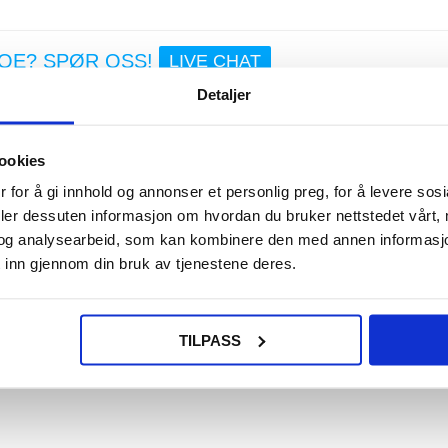
NOE? SPØR OSS!
LIVE CHAT
Detaljer
ookies
 for å gi innhold og annonser et personlig preg, for å levere sos
deler dessuten informasjon om hvordan du bruker nettstedet vårt,
 til iPhone 13 Pro, vil du automatisk hjelpe planetens natur. GreyLime har e
ukt vil de plante et tre over hele verden med Trees for the Future. Dekselet er 
og analysearbeid, som kan kombinere den med annen informasjon d
r utmerket beskyttelse for iPhone 13 Pro fra riper, støt, smuss og annen daglig
 inn gjennom din bruk av tjenestene deres.
TILPASS