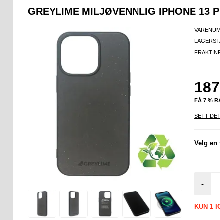
GREYLIME MILJØVENNLIG IPHONE 13 
VARENUM
LAGERST
FRAKTIN
187
FÅ 7 % 
SETT DET
Velg en 
-
KUN 1 I