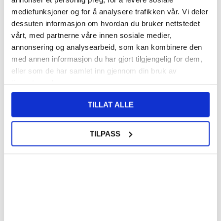
mediefunksjoner og for å analysere trafikken vår. Vi deler
140,00
NOK
dessuten informasjon om hvordan du bruker nettstedet
FÅ 7 % RABATT MED CLUB TRENDY
BLI MEDLEM GRATIS
vårt, med partnerne våre innen sosiale medier,
annonsering og analysearbeid, som kan kombinere den
SETT DET BILLIGERE?
med annen informasjon du har gjort tilgjengelig for dem,
eller som de har samlet inn gjennom din bruk av
Velg en farge
tjenestene deres.
TILLAT ALLE
-
+
TILPASS
LIVE CHAT
LURER DU PÅ NOE? SPØR OSS!
Beskrivelse
Vertikalt Flip-Deksel med Kortlomme til HMD Pulse, HMD
Pulse+, HMD Pulse Pro