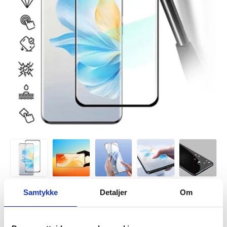
Samtykke
Detaljer
Om
VARENUMMER:
4005736
LAGERSTATUS:
PÅ LAGER.
LEVERINGSTID: 1-2 ARBEIDSDAGER
FRAKTINFO