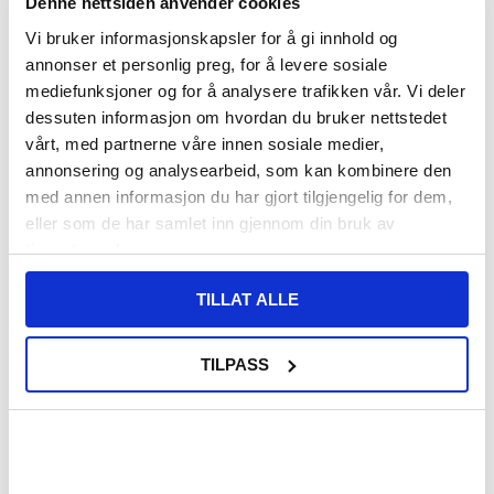
Denne nettsiden anvender cookies
Vi bruker informasjonskapsler for å gi innhold og
108,00
NOK
annonser et personlig preg, for å levere sosiale
mediefunksjoner og for å analysere trafikken vår. Vi deler
FÅ 7 % RABATT MED CLUB TRENDY
BLI MEDLEM GRATIS
dessuten informasjon om hvordan du bruker nettstedet
SETT DET BILLIGERE?
vårt, med partnerne våre innen sosiale medier,
annonsering og analysearbeid, som kan kombinere den
med annen informasjon du har gjort tilgjengelig for dem,
-
+
eller som de har samlet inn gjennom din bruk av
tjenestene deres.
KUN 1 IGJEN PÅ LAGER!!
TILLAT ALLE
LIVE CHAT
LURER DU PÅ NOE? SPØR OSS!
TILPASS
Beskrivelse
Full Dekning Skjermbeskytter i Herdet Glass til Honor 200
Beskytt hele forsiden på din Honor 200 med denne fenomenale, full
deknings, herdet glass beskyttelsen med en farget ramme. Full