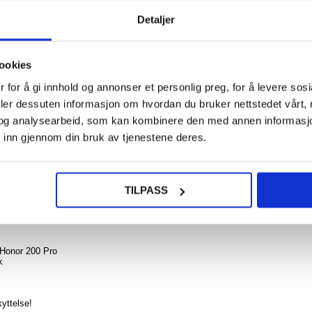
Detaljer
140,0
Hono
ookies
Pro W
Ser
NOE? SPØR OSS!
LIVE CHAT
 for å gi innhold og annonser et personlig preg, for å levere sos
Lomm
deks
deler dessuten informasjon om hvordan du bruker nettstedet vårt,
Sommer
og analysearbeid, som kan kombinere den med annen informasjon d
 inn gjennom din bruk av tjenestene deres.
140
8,00
TILPASS
le, full deknings, herdet glass beskyttelsen med en farget ramme. Full cove
e mot riper, smuss og mindre støt på skjermen på din Honor 200 Pro.
 Honor 200 Pro
k
yttelse!