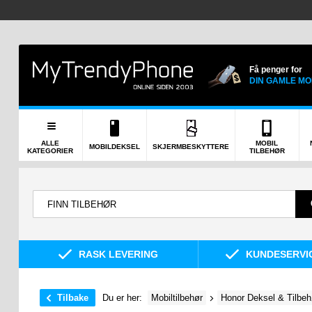
Få penger for
DIN GAMLE MO
ALLE
MOBIL
MOBILDEKSEL
SKJERMBESKYTTERE
KATEGORIER
TILBEHØR
RASK LEVERING
KUNDESERVIC
Tilbake
Du er her:
Mobiltilbehør
Honor Deksel & Tilbeh