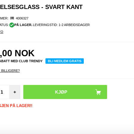
ELSESGLASS - SVART KANT
MER:
4006327
ATUS:
PÅ LAGER.
LEVERINGSTID: 1-2 ARBEIDSDAGER
FO
,00
NOK
RABATT MED CLUB TRENDY
BLI MEDLEM GRATIS
 BILLIGERE?
Hono
+
Pro M
Ser
Lomm
GJEN PÅ LAGER!!
deksel