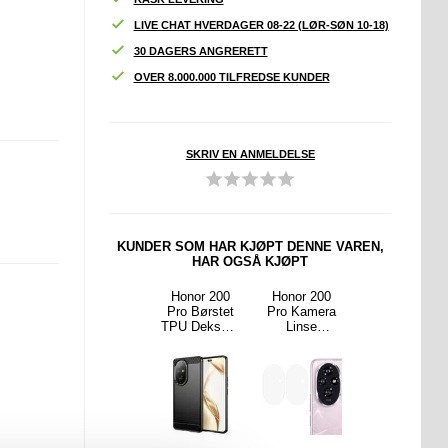
LIVE CHAT HVERDAGER 08-22 (LØR-SØN 10-18)
30 DAGERS ANGRERETT
OVER 8.000.000 TILFREDSE KUNDER
SKRIV EN ANMELDELSE
KUNDER SOM HAR KJØPT DENNE VAREN,
HAR OGSÅ KJØPT
r 200
Xiaomi Redmi
Honor 200
Honor 200
Honor 200
andala
Note 13 Pro+
Pro Børstet
Pro Kamera
Pro Mandala
ies
Caseme 013
TPU Deksel -
Linse
Series
ebok-
Series
Karbonfiber -
Beskyttelse
Lommebok-
 - Rosa
Lommebok-
Svart
Herdet Glass
deksel - Lilla
deksel - Svart
- 2 Stk.