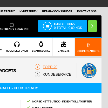
UB TRENDY
NYHETSBREV
REPARASJONSGUIDER
KONTAKT OSS
HANDLEKURV
0
TOTAL:
0,00
NOK
UB TRENDY
LOGG INN
ID
HODETELEFONER
SMARTKLOKKE
GADGETS
SOMMERGADGETS
TOPP 20
KUNDESERVICE
ABATT - CLUB TRENDY
NORSK NETTBUTIKK - INGEN TOLLAVGIFTER
RASK LEVERING