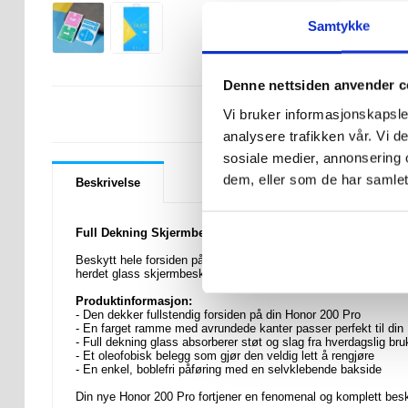
Samtykke
Denne nettsiden anvender c
LURER DU PÅ 
Vi bruker informasjonskapsler
analysere trafikken vår. Vi 
sosiale medier, annonsering 
dem, eller som de har samlet
Beskrivelse
Full Dekning Skjermbeskyttere til Honor 200 Pro
Beskytt hele forsiden på din Honor 200 Pro med denne fenomena
herdet glass skjermbeskyttelsen skaper en effektiv beskyttels
Produktinformasjon:
- Den dekker fullstendig forsiden på din Honor 200 Pro
- En farget ramme med avrundede kanter passer perfekt til din
- Full dekning glass absorberer støt og slag fra hverdagslig bru
- Et oleofobisk belegg som gjør den veldig lett å rengjøre
- En enkel, boblefri påføring med en selvklebende bakside
Din nye Honor 200 Pro fortjener en fenomenal og komplett besk