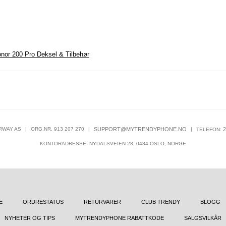
nor 200 Pro Deksel & Tilbehør
RWAY AS
|
ORG.NR. 913 207 270
|
SUPPORT@MYTRENDYPHONE.NO
|
2
TELEFON:
KONTORADRESSE: NYDALSVEIEN 28, 0484 OSLO, NORGE
E
ORDRESTATUS
RETURVARER
CLUB TRENDY
BLOGG
NYHETER OG TIPS
MYTRENDYPHONE RABATTKODE
SALGSVILKÅR