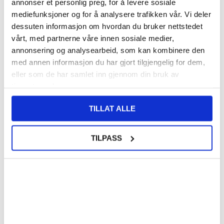
annonser et personlig preg, for å levere sosiale
mediefunksjoner og for å analysere trafikken vår. Vi deler
dessuten informasjon om hvordan du bruker nettstedet
140,00
NOK
vårt, med partnerne våre innen sosiale medier,
FÅ 7 % RABATT MED CLUB TRENDY
BLI MEDLEM GRATIS
annonsering og analysearbeid, som kan kombinere den
SETT DET BILLIGERE?
med annen informasjon du har gjort tilgjengelig for dem,
eller som de har samlet inn gjennom din bruk av
tjenestene deres.
Velg en farge
TILLAT ALLE
-
+
TILPASS
LIVE CHAT
LURER DU PÅ NOE? SPØR OSS!
Beskrivelse
Hybrid-deksel med Ringholder til Honor 200 Pro