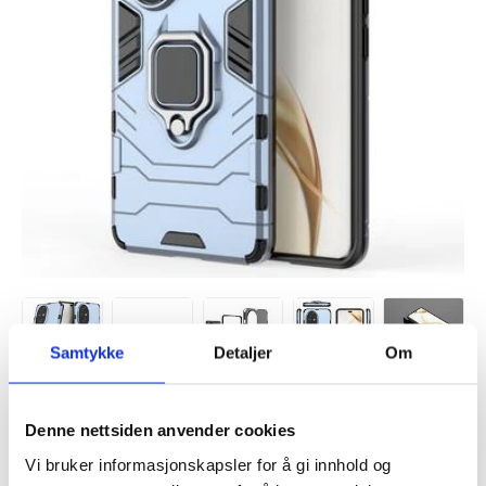
Samtykke
Detaljer
Om
VARENUMMER:
4006334
Denne nettsiden anvender cookies
PÅ
FORVENTET LEVERINGSTID: 20-25
LAGERSTATUS:
FJERNLAGER.
DAGER
Vi bruker informasjonskapsler for å gi innhold og
FRAKTINFO