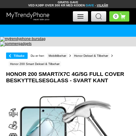
GRATIS GAVE
VED KJØP OVER 300 KR MED KODEN
GAVE
-
VILKÅR
Tilbake
Du er her:
Mobiltilbehør
Honor Deksel & Tilbehør
Honor 200 Smart Deksel & Tilbehør
HONOR 200 SMART/X7C 4G/5G FULL COVER
BESKYTTELSESGLASS - SVART KANT