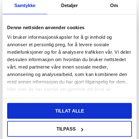
Samtykke
Detaljer
Om
VARENUMMER:
4009116
LAGERSTATUS:
PÅ LAGER.
LEVERINGSTID: 1-2 ARBEIDSDAGER
FRAKTINFO
Denne nettsiden anvender cookies
Vi bruker informasjonskapsler for å gi innhold og
108,00
NOK
annonser et personlig preg, for å levere sosiale
FÅ 7 % RABATT MED CLUB TRENDY
BLI MEDLEM GRATIS
mediefunksjoner og for å analysere trafikken vår. Vi deler
dessuten informasjon om hvordan du bruker nettstedet
SETT DET BILLIGERE?
vårt, med partnerne våre innen sosiale medier,
annonsering og analysearbeid, som kan kombinere den
med annen informasjon du har gjort tilgjengelig for dem,
-
+
eller som de har samlet inn gjennom din bruk av
tjenestene deres.
LIVE CHAT
LURER DU PÅ NOE? SPØR OSS!
TILLAT ALLE
Beskrivelse
TILPASS