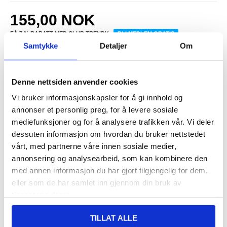
155,00
NOK
FÅ 7 % RABATT MED CLUB TRENDY
BLI MEDLEM GRATIS
Samtykke
Detaljer
Om
SETT DET BILLIGERE?
Velg en farge
Denne nettsiden anvender cookies
Vi bruker informasjonskapsler for å gi innhold og
annonser et personlig preg, for å levere sosiale
-
+
mediefunksjoner og for å analysere trafikken vår. Vi deler
dessuten informasjon om hvordan du bruker nettstedet
vårt, med partnerne våre innen sosiale medier,
LIVE CHAT
LURER DU PÅ NOE? SPØR OSS!
annonsering og analysearbeid, som kan kombinere den
med annen informasjon du har gjort tilgjengelig for dem,
eller som de har samlet inn gjennom din bruk av
Beskrivelse
tjenestene deres.
Lommebokveske med Stativ for Honor 400
TILLAT ALLE