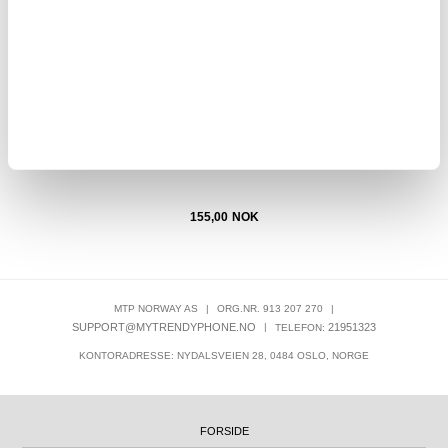
Hestesvettskrape med tenner i rustfritt stål
155,00
NOK
MTP NORWAY AS
|
ORG.NR. 913 207 270
|
SUPPORT@MYTRENDYPHONE.NO
|
21951323
TELEFON:
KONTORADRESSE: NYDALSVEIEN 28, 0484 OSLO, NORGE
FORSIDE