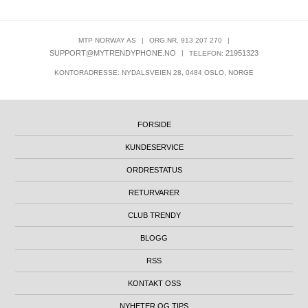
MTP NORWAY AS
|
ORG.NR. 913 207 270
|
SUPPORT@MYTRENDYPHONE.NO
|
21951323
TELEFON:
KONTORADRESSE: NYDALSVEIEN 28, 0484 OSLO, NORGE
FORSIDE
KUNDESERVICE
ORDRESTATUS
RETURVARER
CLUB TRENDY
BLOGG
RSS
KONTAKT OSS
NYHETER OG TIPS