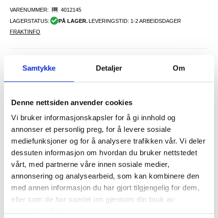
VARENUMMER:
4012145
LAGERSTATUS:
PÅ LAGER.
LEVERINGSTID: 1-2 ARBEIDSDAGER
FRAKTINFO
140,00
NOK
Samtykke
Detaljer
Om
FÅ 7 % RABATT MED CLUB TRENDY
BLI MEDLEM GRATIS
SETT DET BILLIGERE?
Denne nettsiden anvender cookies
Vi bruker informasjonskapsler for å gi innhold og
-
+
annonser et personlig preg, for å levere sosiale
mediefunksjoner og for å analysere trafikken vår. Vi deler
dessuten informasjon om hvordan du bruker nettstedet
vårt, med partnerne våre innen sosiale medier,
LIVE CHAT
LURER DU PÅ NOE? SPØR OSS!
annonsering og analysearbeid, som kan kombinere den
med annen informasjon du har gjort tilgjengelig for dem,
eller som de har samlet inn gjennom din bruk av
Beskrivelse
tjenestene deres.