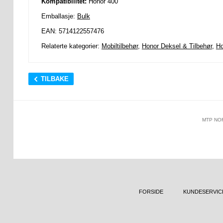
Kompatibilitet:
Honor 400
Emballasje:
Bulk
EAN: 5714122557476
Relaterte kategorier:
Mobiltilbehør
,
Honor Deksel & Tilbehør
,
Ho
TILBAKE
MTP NO
FORSIDE
KUNDESERVIC