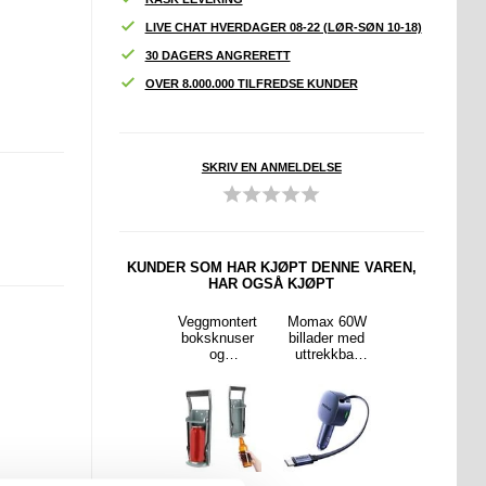
LIVE CHAT HVERDAGER 08-22 (LØR-SØN 10-18)
30 DAGERS ANGRERETT
OVER 8.000.000 TILFREDSE KUNDER
SKRIV EN ANMELDELSE
KUNDER SOM HAR KJØPT DENNE VAREN,
HAR OGSÅ KJØPT
ne 17
iPhone Air
Veggmontert
Momax 60W
iPhone Air
ax 360
360
boksknuser
billader med
UltraGuard
ttelse
Beskyttelse
og
uttrekkbar
Matte
sel
Deksel -
flaskeåpner -
USB-C-kabel
MagSafe-
Svart / Klar
grå
- mørkegrå
deksel