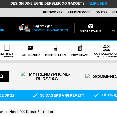
DESIGN DINE EGNE DEKSLER OG GADGETS –
KLIKK HER
RETURVARER
KUNDESERVICE
OM OSS
CL
Lag ditt eget
BIL
DEKSEL OG GADGETS
ORDRESTATUS
CL
NETTBRETT
CARPLAY/ANDRO
MOBILLADER
MOBILTELEFON
POWERBANK
TILBEHØR
AUTO ADAPTER
E 08-22
30 DAGERS ANGRERETT
FÅ 7% R
ør
Honor 400 Deksel & Tilbehør