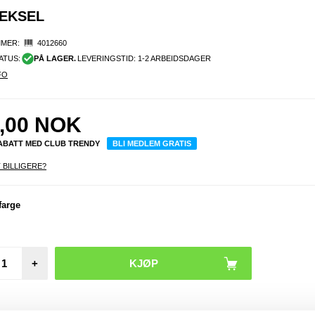
DEKSEL
MER:
4012660
ATUS:
PÅ LAGER.
LEVERINGSTID: 1-2 ARBEIDSDAGER
FO
,00
NOK
RABATT MED CLUB TRENDY
BLI MEDLEM GRATIS
 BILLIGERE?
farge
iPho
Pro M
Besky
Dek
+