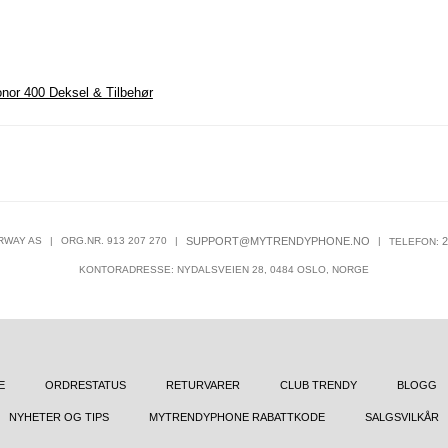
nor 400 Deksel & Tilbehør
RWAY AS
|
ORG.NR. 913 207 270
|
SUPPORT@MYTRENDYPHONE.NO
|
2
TELEFON:
KONTORADRESSE: NYDALSVEIEN 28, 0484 OSLO, NORGE
E
ORDRESTATUS
RETURVARER
CLUB TRENDY
BLOGG
NYHETER OG TIPS
MYTRENDYPHONE RABATTKODE
SALGSVILKÅR