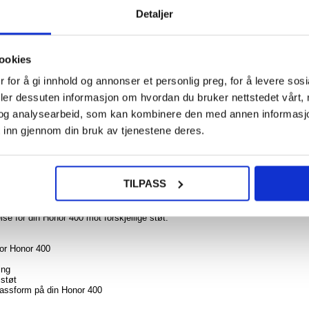
Detaljer
124
77,00
ookies
iPho
Pro
 for å gi innhold og annonser et personlig preg, for å levere sos
NOE? SPØR OSS!
Besky
LIVE CHAT
Deks
deler dessuten informasjon om hvordan du bruker nettstedet vårt,
Svart 
og analysearbeid, som kan kombinere den med annen informasjon d
 inn gjennom din bruk av tjenestene deres.
108
TILPASS
46,00
. Frontdekselet er halvtransparent slik at du kan se mange viktige varsler. Du
iainnhold komfortabelt. Videre er dette Smart Clear View flip-dekselet laget av
else for din Honor 400 mot forskjellige støt.
for Honor 400
ing
 støt
 passform på din Honor 400