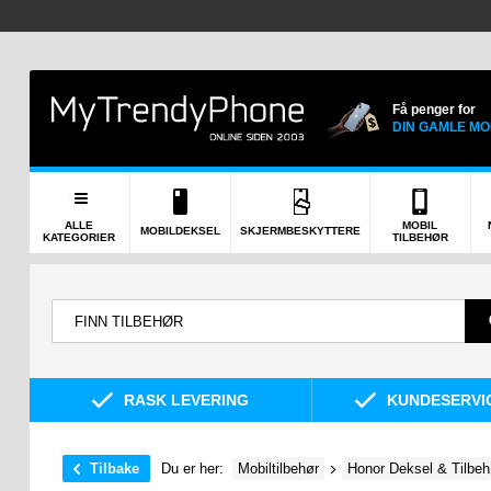
Få penger for
DIN GAMLE MO
ALLE
MOBIL
MOBILDEKSEL
SKJERMBESKYTTERE
KATEGORIER
TILBEHØR
RASK LEVERING
KUNDESERVIC
Tilbake
Du er her:
Mobiltilbehør
Honor Deksel & Tilbeh