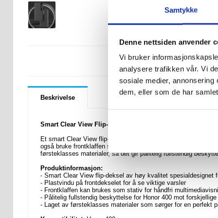
Samtykke
Denne nettsiden anvender c
Vi bruker informasjonskapsler
LURER DU PÅ 
analysere trafikken vår. Vi 
sosiale medier, annonsering 
dem, eller som de har samlet
Beskrivelse
Smart Clear View Flip-deksel til Honor 400
Et smart Clear View flip-deksel gjør at Honor 400 skiller seg ut
også bruke frontklaffen som et stativ for å se favoritt multimed
førsteklasses materialer, så det gir pålitelig fullstendig beskytt
Produktinformasjon:
- Smart Clear View flip-deksel av høy kvalitet spesialdesignet 
- Plastvindu på frontdekselet for å se viktige varsler
- Frontklaffen kan brukes som stativ for håndfri multimediavisn
- Pålitelig fullstendig beskyttelse for Honor 400 mot forskjellige
- Laget av førsteklasses materialer som sørger for en perfekt