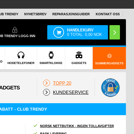
UB TRENDY
NYHETSBREV
REPARASJONSGUIDER
KONTAKT OSS
HANDLEKURV
0
TOTAL:
0,00
NOK
UB TRENDY
LOGG INN
ID
HODETELEFONER
SMARTKLOKKE
GADGETS
SOMMERGADGETS
TOPP 20
KUNDESERVICE
ABATT - CLUB TRENDY
NORSK NETTBUTIKK - INGEN TOLLAVGIFTER
RASK LEVERING