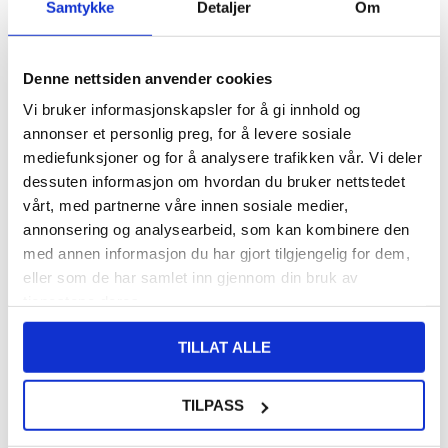
Samtykke
Detaljer
Om
93,00
NOK
Denne nettsiden anvender cookies
FÅ 7 % RABATT MED CLUB TRENDY
BLI MEDLEM GRATIS
Vi bruker informasjonskapsler for å gi innhold og
SETT DET BILLIGERE?
annonser et personlig preg, for å levere sosiale
mediefunksjoner og for å analysere trafikken vår. Vi deler
-
+
dessuten informasjon om hvordan du bruker nettstedet
vårt, med partnerne våre innen sosiale medier,
KUN 1 IGJEN PÅ LAGER!!
annonsering og analysearbeid, som kan kombinere den
med annen informasjon du har gjort tilgjengelig for dem,
eller som de har samlet inn gjennom din bruk av
LIVE CHAT
LURER DU PÅ NOE? SPØR OSS!
tjenestene deres.
TILLAT ALLE
Beskrivelse
Skjermbeskytter i Herdet Glass til Honor Magic7 - 9H, 0.3mm
TILPASS
Hold skjermen på Honor Magic7 trygg og beskyttet med denne
0,3mm skjermbeskytter i herdet glass. Denne knusesikre