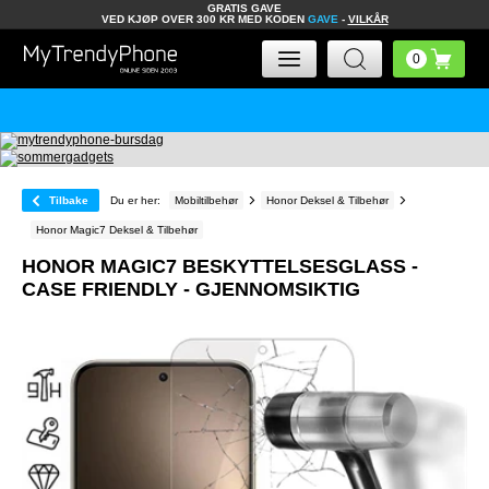
GRATIS GAVE
VED KJØP OVER 300 KR MED KODEN
GAVE
-
VILKÅR
Tilbake
Du er her:
Mobiltilbehør
Honor Deksel & Tilbehør
Honor Magic7 Deksel & Tilbehør
HONOR MAGIC7 BESKYTTELSESGLASS -
CASE FRIENDLY - GJENNOMSIKTIG