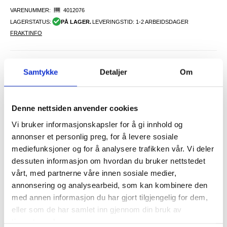
VARENUMMER:
4012076
LAGERSTATUS:
PÅ LAGER.
LEVERINGSTID: 1-2 ARBEIDSDAGER
FRAKTINFO
108,00
NOK
Samtykke
Detaljer
Om
FÅ 7 % RABATT MED CLUB TRENDY
BLI MEDLEM GRATIS
SETT DET BILLIGERE?
Denne nettsiden anvender cookies
Vi bruker informasjonskapsler for å gi innhold og
Velg en farge
annonser et personlig preg, for å levere sosiale
mediefunksjoner og for å analysere trafikken vår. Vi deler
dessuten informasjon om hvordan du bruker nettstedet
-
+
vårt, med partnerne våre innen sosiale medier,
annonsering og analysearbeid, som kan kombinere den
med annen informasjon du har gjort tilgjengelig for dem,
LIVE CHAT
LURER DU PÅ NOE? SPØR OSS!
eller som de har samlet inn gjennom din bruk av
tjenestene deres.