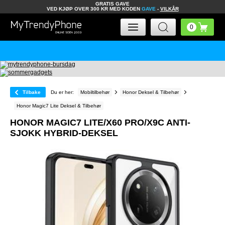
GRATIS GAVE
VED KJØP OVER 300 KR MED KODEN
GAVE
-
VILKÅR
Tilbake
Du er her:
Mobiltilbehør
Honor Deksel & Tilbehør
Honor Magic7 Lite Deksel & Tilbehør
HONOR MAGIC7 LITE/X60 PRO/X9C ANTI-
SJOKK HYBRID-DEKSEL