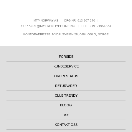
MTP NORWAY AS
|
ORG.NR. 913 207 270
|
SUPPORT@MYTRENDYPHONE.NO
|
21951323
TELEFON:
KONTORADRESSE: NYDALSVEIEN 28, 0484 OSLO, NORGE
FORSIDE
KUNDESERVICE
ORDRESTATUS
RETURVARER
CLUB TRENDY
BLOGG
RSS
KONTAKT OSS