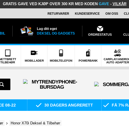
GRATIS GAVE
VED KJØP OVER 300 KR MED KODEN
GAVE
-
VILKÅR
RETURVARER
KUNDESERVICE
OM OSS
CL
Lag ditt eget
BIL
DEKSEL OG GADGETS
ORDRESTATUS
CL
NETTBRETT
CARPLAY/ANDRO
MOBILLADER
MOBILTELEFON
POWERBANK
TILBEHØR
AUTO ADAPTER
E 08-22
30 DAGERS ANGRERETT
FÅ 7% R
ør
Honor X70i Deksel & Tilbehør