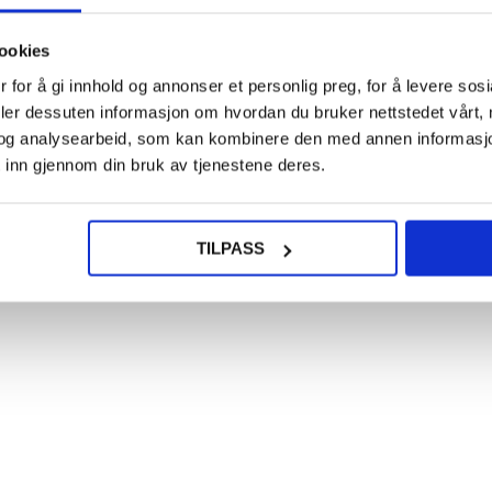
108,0
ookies
NOE? SPØR OSS!
LIVE CHAT
 for å gi innhold og annonser et personlig preg, for å levere sos
Honor
Imak 2
deler dessuten informasjon om hvordan du bruker nettstedet vårt,
Kamera
og analysearbeid, som kan kombinere den med annen informasjon d
Besk
 inn gjennom din bruk av tjenestene deres.
nor X70i
i herdet glass holde kameraet på Honor X70i helt trygt mot riper og daglig s
TILPASS
trykkene dine mens du bruker Honor X70i.
77
8,00