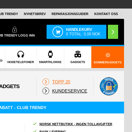
UB TRENDY
NYHETSBREV
REPARASJONSGUIDER
KONTAKT OSS
HANDLEKURV
0
TOTAL:
0,00
NOK
UB TRENDY
LOGG INN
ID
HODETELEFONER
SMARTKLOKKE
GADGETS
SOMMERGADGETS
TOPP 20
KUNDESERVICE
ABATT - CLUB TRENDY
NORSK NETTBUTIKK - INGEN TOLLAVGIFTER
RASK LEVERING