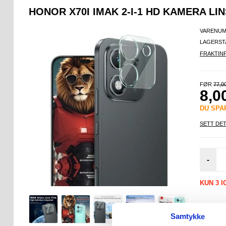
HONOR X70I IMAK 2-I-1 HD KAMERA LI
VARENUM
LAGERST
FRAKTIN
FØR
77,0
8,0
DU SP
SETT DET
-
KUN 3 I
Samtykke