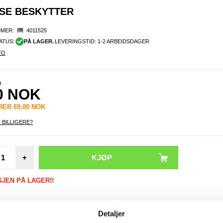
NSE BESKYTTER
MER:
4011525
ATUS:
PÅ LAGER.
LEVERINGSTID: 1-2 ARBEIDSDAGER
FO
0
0
NOK
ARER
69,00
NOK
 BILLIGERE?
Hono
Lite Im
+
1 HD 
Li
Besk
GJEN PÅ LAGER!!
Detaljer