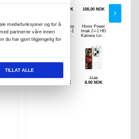
108,00
108,00
0
NOK
77,00
NOK
155,00
NOK
108,00
NOK
77,00
NOK
iale mediefunksjoner og for å
 Power
Huawei Enjoy
Honor Power
-i-1 HD
80 Imak 2-i-1
Imak 2-i-1 HD
 med partnerne våre innen
 Linse
HD Kamera
Kamera Linse
u har gjort tilgjengelig for
ytter
Linse
Beskytter
Beskytter
kade.
TILLAT ALLE
,00
77,00
77,00
NOK
8,00
NOK
8,00
NOK