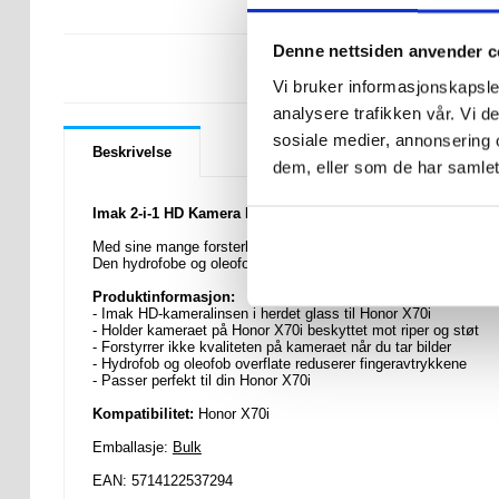
Denne nettsiden anvender c
LURER DU PÅ 
Vi bruker informasjonskapsler
analysere trafikken vår. Vi 
sosiale medier, annonsering 
Beskrivelse
dem, eller som de har samlet
Imak 2-i-1 HD Kamera Linse Beskytter i Herdet Glass til Ho
Med sine mange forsterkninger vil denne Imak HD-kameralinsen 
Den hydrofobe og oleofobe overflaten reduserer også fingerav
Produktinformasjon:
- Imak HD-kameralinsen i herdet glass til Honor X70i
- Holder kameraet på Honor X70i beskyttet mot riper og støt
- Forstyrrer ikke kvaliteten på kameraet når du tar bilder
- Hydrofob og oleofob overflate reduserer fingeravtrykkene
- Passer perfekt til din Honor X70i
Kompatibilitet:
Honor X70i
Emballasje:
Bulk
EAN: 5714122537294