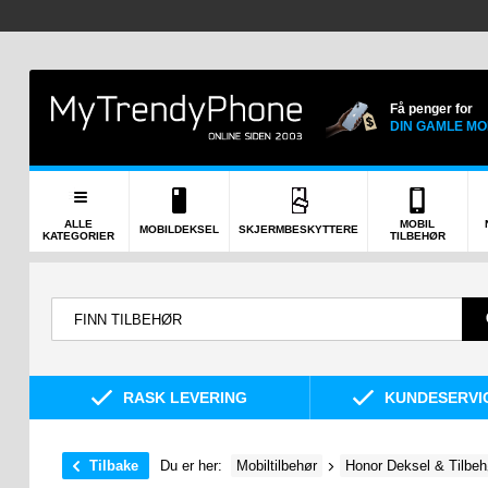
Få penger for
DIN GAMLE MO
ALLE
MOBIL
MOBILDEKSEL
SKJERMBESKYTTERE
KATEGORIER
TILBEHØR
RASK LEVERING
KUNDESERVIC
Tilbake
Du er her:
Mobiltilbehør
Honor Deksel & Tilbeh