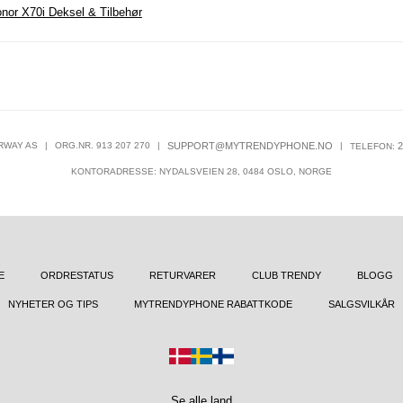
nor X70i Deksel & Tilbehør
RWAY AS
|
ORG.NR. 913 207 270
|
SUPPORT@MYTRENDYPHONE.NO
|
2
TELEFON:
KONTORADRESSE: NYDALSVEIEN 28, 0484 OSLO, NORGE
E
ORDRESTATUS
RETURVARER
CLUB TRENDY
BLOGG
NYHETER OG TIPS
MYTRENDYPHONE RABATTKODE
SALGSVILKÅR
Se alle land