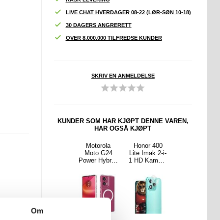
LIVE CHAT HVERDAGER 08-22 (LØR-SØN 10-18)
30 DAGERS ANGRERETT
OVER 8.000.000 TILFREDSE KUNDER
SKRIV EN ANMELDELSE
KUNDER SOM HAR KJØPT DENNE VAREN,
HAR OGSÅ KJØPT
r 400
Nothing CMF
Motorola
Honor 400
Nothing CMF
ak 2-i-
Phone 2 Pro
Moto G24
Lite Imak 2-i-
Phone 2 Pro
Kamera
Støtsikkert
Power Hybrid-
1 HD Kamera
Støtsikkert
nse
TPU-deksel -
deksel -
Linse
TPU-deksel -
ytter
Gjennomsikti
MagSafe-
Beskytter
Gjennomsikti
g
kompatibel -
g
Gjennomsikti
g
Om