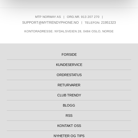
MTP NORWAY AS
|
ORG.NR. 913 207 270
|
SUPPORT@MYTRENDYPHONE.NO
|
21951323
TELEFON:
KONTORADRESSE: NYDALSVEIEN 28, 0484 OSLO, NORGE
FORSIDE
KUNDESERVICE
ORDRESTATUS
RETURVARER
CLUB TRENDY
BLOGG
RSS
KONTAKT OSS
NYHETER OG TIPS