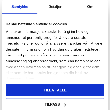
VARENUMMER:
4003629
Samtykke
Detaljer
Om
LAGERSTATUS:
PÅ LAGER.
LEVERINGSTID: 1-2 ARBEIDSDAGER
FRAKTINFO
Denne nettsiden anvender cookies
FØR
108,00
Vi bruker informasjonskapsler for å gi innhold og
93,00
NOK
annonser et personlig preg, for å levere sosiale
DU SPARER
15,00
NOK
mediefunksjoner og for å analysere trafikken vår. Vi deler
dessuten informasjon om hvordan du bruker nettstedet
SETT DET BILLIGERE?
vårt, med partnerne våre innen sosiale medier,
annonsering og analysearbeid, som kan kombinere den
-
+
med annen informasjon du har gjort tilgjengelig for dem,
eller som de har samlet inn gjennom din bruk av
KUN 3 IGJEN PÅ LAGER!!
tjenestene deres.
TILLAT ALLE
LIVE CHAT
LURER DU PÅ NOE? SPØR OSS!
TILPASS