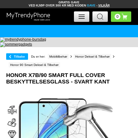
GRATIS GAVE
VED KJØP OVER 300 KR MED KODEN
GAVE
-
VILKÅR
Tilbake
Du er her:
Mobiltilbehør
Honor Deksel & Tilbehør
Honor 90 Smart Deksel & Tilbehør
HONOR X7B/90 SMART FULL COVER
BESKYTTELSESGLASS - SVART KANT