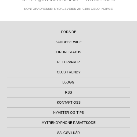
SUPPORT@MYTRENDYPHONE.NO
21951323
TELEFON:
KONTORADRESSE: NYDALSVEIEN 28, 0484 OSLO, NORGE
FORSIDE
KUNDESERVICE
ORDRESTATUS
RETURVARER
CLUB TRENDY
BLOGG
RSS
KONTAKT OSS
NYHETER OG TIPS
MYTRENDYPHONE RABATTKODE
SALGSVILKÅR