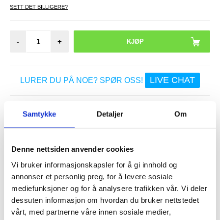
SETT DET BILLIGERE?
-
+
LIVE CHAT
LURER DU PÅ NOE? SPØR OSS!
Samtykke
Detaljer
Om
Anmeldelser
Beskrivelse
Skjermbeskyttelse i Herdet Glass til Huawei Mate 10 Pro -
0.3mm - 9H
Denne nettsiden anvender cookies
En splintfri skjermbeskyttelse som er lagd av et ekte glassmateriale
Vi bruker informasjonskapsler for å gi innhold og
til din Huawei Mate 10 Pro. Den er kun 0,3mm tynn,
ultragjennomsiktig og endrer ikke berøringsskjermens
annonser et personlig preg, for å levere sosiale
reaksjonsfølsomhet. Det oleofobiske belegget hindrer forskjellig
forurensing.
mediefunksjoner og for å analysere trafikken vår. Vi deler
Produktinformasjon:
dessuten informasjon om hvordan du bruker nettstedet
- En skjermbeskyttelse av ultragjennomsiktig, herdet glass til
vårt, med partnerne våre innen sosiale medier,
Huawei Mate 10 Pro
- En splintfri design som hindrer skjermbeskyttelsen i å knuses til