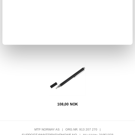
77,00
NOK
 lading
Kapasitiv Styluspenn - Svart
H
108,00
NOK
MTP NORWAY AS
|
ORG.NR. 913 207 270
|
|