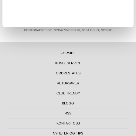
MTP NORWAY AS
|
ORG.NR. 913 207 270
|
SUPPORT@MYTRENDYPHONE.NO
|
21951323
TELEFON:
KONTORADRESSE: NYDALSVEIEN 28, 0484 OSLO, NORGE
FORSIDE
KUNDESERVICE
ORDRESTATUS
RETURVARER
CLUB TRENDY
BLOGG
RSS
KONTAKT OSS
NYHETER OG TIPS