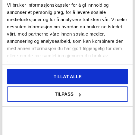
Vi bruker informasjonskapsler for å gi innhold og
annonser et personlig preg, for å levere sosiale
mediefunksjoner og for å analysere trafikken vår. Vi deler
dessuten informasjon om hvordan du bruker nettstedet
VARENUMMER:
4009430
vårt, med partnerne våre innen sosiale medier,
PÅ
FORVENTET LEVERINGSTID: 20-25
LAGERSTATUS:
annonsering og analysearbeid, som kan kombinere den
FJERNLAGER.
DAGER
FRAKTINFO
med annen informasjon du har gjort tilgjengelig for dem,
eller som de har samlet inn gjennom din bruk av
tjenestene deres.
296,00
NOK
TILLAT ALLE
FÅ 7 % RABATT MED CLUB TRENDY
BLI MEDLEM GRATIS
SETT DET BILLIGERE?
TILPASS
-
+
LIVE CHAT
LURER DU PÅ NOE? SPØR OSS!