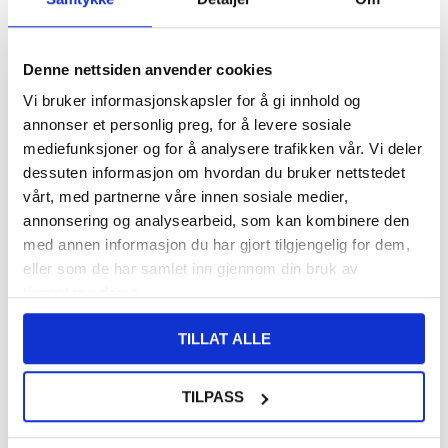
PÅ
FORVENTET LEVERINGSTID: 20-25
LAGERSTATUS:
FJERNLAGER.
DAGER
FRAKTINFO
Denne nettsiden anvender cookies
Vi bruker informasjonskapsler for å gi innhold og
93,00
NOK
annonser et personlig preg, for å levere sosiale
FÅ 7 % RABATT MED CLUB TRENDY
BLI MEDLEM GRATIS
mediefunksjoner og for å analysere trafikken vår. Vi deler
dessuten informasjon om hvordan du bruker nettstedet
SETT DET BILLIGERE?
vårt, med partnerne våre innen sosiale medier,
annonsering og analysearbeid, som kan kombinere den
med annen informasjon du har gjort tilgjengelig for dem,
-
+
eller som de har samlet inn gjennom din bruk av
tjenestene deres.
LIVE CHAT
LURER DU PÅ NOE? SPØR OSS!
TILLAT ALLE
Beskrivelse
TILPASS
Imak 2-i-1 HD Kamera Linse Beskytter i Herdet Glass til Huawei