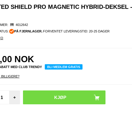
TED SHIELD PRO MAGNETIC HYBRID-DEKSEL 
MER:
4012642
ATUS:
PÅ FJERNLAGER.
FORVENTET LEVERINGSTID: 20-25 DAGER
FO
,00
NOK
RABATT MED CLUB TRENDY
BLI MEDLEM GRATIS
 BILLIGERE?
iPho
Pro
Ultra
+
Ma
MagS
deksel
lil