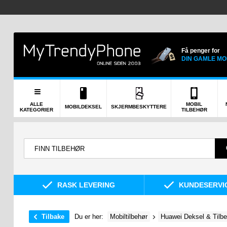
Få penger for
DIN GAMLE MO
ALLE
MOBIL
MOBILDEKSEL
SKJERMBESKYTTERE
KATEGORIER
TILBEHØR
RASK LEVERING
KUNDESERVIC
Tilbake
Du er her:
Mobiltilbehør
Huawei Deksel & Tilb