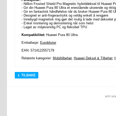
- Nillkin Frosted Shield Pro Magnetic hybriddeksel til Huawei P
- Gir din Huawei Pura 80 Ultra et enestående utseende og rikt
- Gir en fantastisk håndfølelse når du bruker Huawei Pura 80 Ul
- Designet er anti-fingeravtrykk og veldig enkelt å rengjøre
- Innebygd magnetisk ring gjør det mulig å lade med dekselet 
- Enkel montering og demontering når som helst
- Laget av miljøvennlig PC og fleksibel TPU
Kompatibilitet:
Huawei Pura 80 Ultra
Emballasje:
Euroblister
EAN: 5714122557179
Relaterte kategorier:
Mobiltilbehør
,
Huawei Deksel & Tilbehør
,
H
TILBAKE
MTP NO