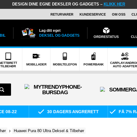
DESIGN DINE EGNE DEKSLER OG GADGETS –
KLIKK HER
RETURVARER
KUNDESERVICE
OM OSS
CL
Lag ditt eget
BIL
DEKSEL OG GADGETS
ORDRESTATUS
CL
NETTBRETT
CARPLAY/ANDRO
MOBILLADER
MOBILTELEFON
POWERBANK
TILBEHØR
AUTO ADAPTER
E 08-22
30 DAGERS ANGRERETT
FÅ 7% R
ehør
Huawei Pura 80 Ultra Deksel & Tilbehør