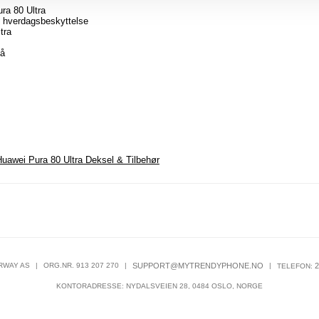
ura 80 Ultra
ig hverdagsbeskyttelse
tra
på
uawei Pura 80 Ultra Deksel & Tilbehør
RWAY AS
|
ORG.NR. 913 207 270
|
SUPPORT@MYTRENDYPHONE.NO
|
2
TELEFON:
KONTORADRESSE: NYDALSVEIEN 28, 0484 OSLO, NORGE