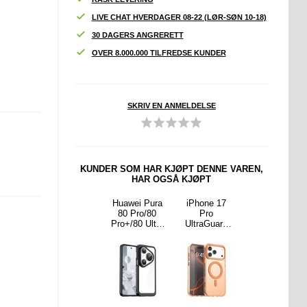
-
LIVE CHAT HVERDAGER 08-22 (LØR-SØN 10-18)
30 DAGERS ANGRERETT
OVER 8.000.000 TILFREDSE KUNDER
SKRIV EN ANMELDELSE
KUNDER SOM HAR KJØPT DENNE VAREN,
HAR OGSÅ KJØPT
ne 17
iPhone 17
Huawei Pura
iPhone 17
iPhone 17
 Max
Pro Max
80 Pro/80
Pro
Pro
Guard
UltraGuard
Pro+/80 Ultra
UltraGuard
UltraGuard
tte
Matte
Anti-Shock
Matte
Matte
afe-
MagSafe-
Hybrid-deksel
MagSafe-
MagSafe-
 - mørk
deksel - Blå
- Svart
deksel -
deksel - Rosa
la
Oransje