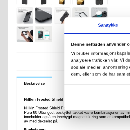
Samtykke
Denne nettsiden anvender c
Vi bruker informasjonskapsler
analysere trafikken vår. Vi 
LURER DU PÅ 
sosiale medier, annonsering 
dem, eller som de har samlet
Beskrivelse
Nillkin Frosted Shield Pro Magnetic Hybrid-deksel til Huaw
Nillkin Frosted Shield Pro Magnetic hybriddeksel gir en behagel
Pura 80 Ultra godt beskyttet takket være kombinasjonen av mil
inneholder også en innebygd magnetisk ring som er kompatibel 
av med dekselet på.
Funksjoner: