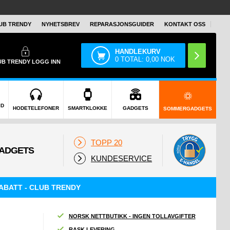
UB TRENDY
NYHETSBREV
REPARASJONSGUIDER
KONTAKT OSS
HANDLEKURV
0
TOTAL:
0,00
NOK
UB TRENDY
LOGG INN
ID
HODETELEFONER
SMARTKLOKKE
GADGETS
SOMMERGADGETS
TOPP 20
KUNDESERVICE
ABATT - CLUB TRENDY
NORSK NETTBUTIKK - INGEN TOLLAVGIFTER
RASK LEVERING