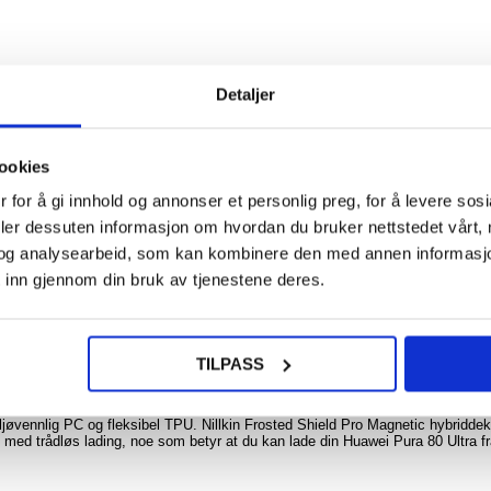
108
61,00
Detaljer
iPho
Pro
Ultra
Ma
ookies
MagS
deks
 for å gi innhold og annonser et personlig preg, for å levere sos
Ora
deler dessuten informasjon om hvordan du bruker nettstedet vårt,
NOE? SPØR OSS!
LIVE CHAT
og analysearbeid, som kan kombinere den med annen informasjon d
 inn gjennom din bruk av tjenestene deres.
108
77,00
TILPASS
ei Pura 80 Ultra
ig berøringsfølelse og sterk beskyttelse mot daglig slitasje. Den holder Huaw
jøvennlig PC og fleksibel TPU. Nillkin Frosted Shield Pro Magnetic hybriddek
med trådløs lading, noe som betyr at du kan lade din Huawei Pura 80 Ultra f