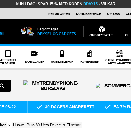
KUN I DAG:
SPAR 15 % MED KODEN
BDAY15
-
VILKÅR
RETURVARER
KUNDESERVICE
OM OSS
CL
Lag ditt eget
BIL
DEKSEL OG GADGETS
ORDRESTATUS
CL
NETTBRETT
CARPLAY/ANDRO
MOBILLADER
MOBILTELEFON
POWERBANK
TILBEHØR
AUTO ADAPTER
E 08-22
30 DAGERS ANGRERETT
FÅ 7% R
ehør
Huawei Pura 80 Ultra Deksel & Tilbehør