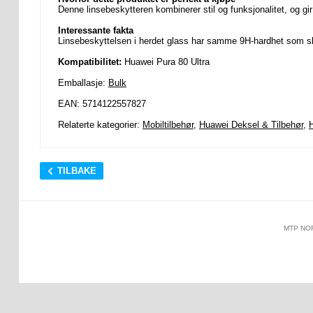
Denne linsebeskytteren kombinerer stil og funksjonalitet, og gir
Interessante fakta
Linsebeskyttelsen i herdet glass har samme 9H-hardhet som skj
Kompatibilitet:
Huawei Pura 80 Ultra
Emballasje:
Bulk
EAN: 5714122557827
Relaterte kategorier:
Mobiltilbehør
,
Huawei Deksel & Tilbehør
,
H
TILBAKE
MTP NO