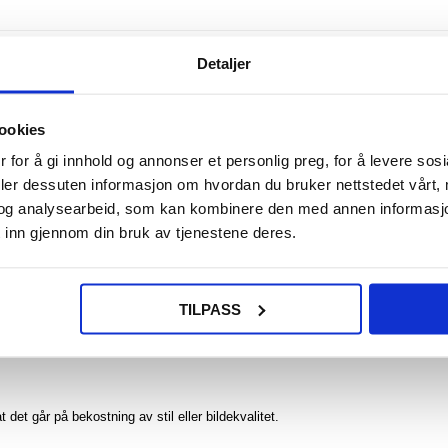
NOE? SPØR OSS!
LIVE CHAT
Detaljer
ookies
 for å gi innhold og annonser et personlig preg, for å levere sos
deler dessuten informasjon om hvordan du bruker nettstedet vårt,
ura 80 Ultra
og analysearbeid, som kan kombinere den med annen informasjon d
eskytter. Med en aluminiumsring med CD-nerver gir den en elegant, moderne 
 inn gjennom din bruk av tjenestene deres.
ttelse. Det 9H herdede glasset beskytter mot riper, støt og støv, og sørger for
ng kan du forbedre holdbarheten og estetikken til din Huawei Pura 80 Ultra på 
TILPASS
tras utseende.
et går på bekostning av stil eller bildekvalitet.