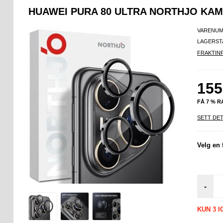
HUAWEI PURA 80 ULTRA NORTHJO KA
VARENUM
LAGERST
FRAKTIN
155
FÅ 7 % 
SETT DET
Velg en 
-
KUN 3 I