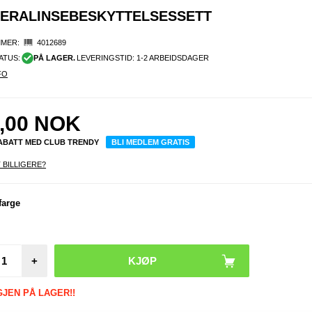
MERALINSEBESKYTTELSESSETT
MER:
4012689
ATUS:
PÅ LAGER.
LEVERINGSTID: 1-2 ARBEIDSDAGER
FO
,00
NOK
RABATT MED CLUB TRENDY
BLI MEDLEM GRATIS
 BILLIGERE?
farge
+
GJEN PÅ LAGER!!