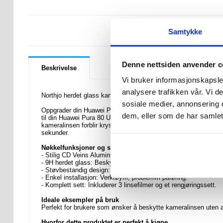
LURER DU PÅ 
Samtykke
Denne nettsiden anvender c
Beskrivelse
Vi bruker informasjonskapsler
analysere trafikken vår. Vi 
Northjo herdet glass kameralinsebeskyttelsessett for Huawei P
sosiale medier, annonsering 
Oppgrader din Huawei Pura 80 Ultra med Northjo kameralinseb
dem, eller som de har samlet
til din Huawei Pura 80 Ultra, samtidig som den gir robust besky
kameralinsen forblir krystallklar. Med enkel, verktøyfri monteri
sekunder.
Nøkkelfunksjoner og spesifikasjoner
- Stilig CD Veins Aluminum Ring: Forbedrer Huawei Pura 80 Ul
- 9H herdet glass: Beskytter mot riper og støt.
- Støvbestandig design: Holder linsene rene og klare.
- Enkel installasjon: Verktøyfri, problemfri påføring.
- Komplett sett: Inkluderer 3 linsefilmer og et rengjøringssett.
Ideale eksempler på bruk
Perfekt for brukere som ønsker å beskytte kameralinsen uten at d
Hvorfor dette produktet er perfekt å kjøpe