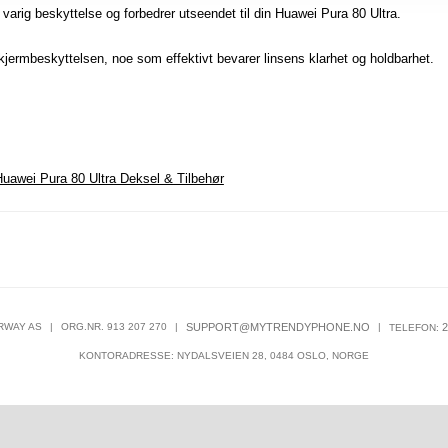
 varig beskyttelse og forbedrer utseendet til din Huawei Pura 80 Ultra.
ermbeskyttelsen, noe som effektivt bevarer linsens klarhet og holdbarhet.
uawei Pura 80 Ultra Deksel & Tilbehør
RWAY AS
|
ORG.NR. 913 207 270
|
SUPPORT@MYTRENDYPHONE.NO
|
2
TELEFON:
KONTORADRESSE: NYDALSVEIEN 28, 0484 OSLO, NORGE