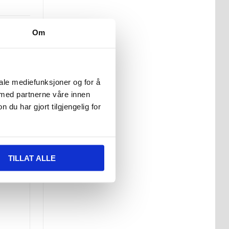
Om
iale mediefunksjoner og for å
 med partnerne våre innen
u har gjort tilgjengelig for
touch
 at
få
TILLAT ALLE