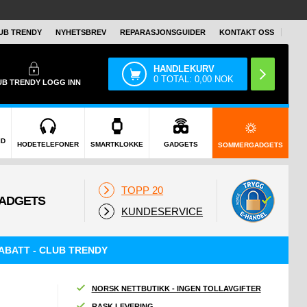
UB TRENDY
NYHETSBREV
REPARASJONSGUIDER
KONTAKT OSS
HANDLEKURV
0
TOTAL:
0,00
NOK
UB TRENDY
LOGG INN
ID
HODETELEFONER
SMARTKLOKKE
GADGETS
SOMMERGADGETS
TOPP 20
KUNDESERVICE
ABATT - CLUB TRENDY
NORSK NETTBUTIKK - INGEN TOLLAVGIFTER
RASK LEVERING