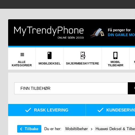
Få penger for
DIN GAMLE MO
ALLE
MOBIL
MOBILDEKSEL
SKJERMBESKYTTERE
KATEGORIER
TILBEHØR
RASK LEVERING
KUNDESERVIC
Tilbake
Du er her:
Mobiltilbehør
Huawei Deksel & Tilb