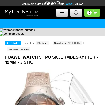
GRATIS GAVE
VED KJØP OVER 300 KR MED KODEN
GAVE
-
VILKÅR
Tilbake
Du er her:
Bluetooth
Smartklokke / Pulsklokke
Smartwatch tilbehør
HUAWEI WATCH 5 TPU SKJERMBESKYTTER -
42MM - 3 STK.