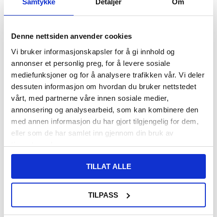
Samtykke
Detaljer
Om
FØR
108,00
93,00
NOK
Denne nettsiden anvender cookies
DU SPARER
15,00
NOK
Vi bruker informasjonskapsler for å gi innhold og
SETT DET BILLIGERE?
annonser et personlig preg, for å levere sosiale
mediefunksjoner og for å analysere trafikken vår. Vi deler
dessuten informasjon om hvordan du bruker nettstedet
-
+
vårt, med partnerne våre innen sosiale medier,
annonsering og analysearbeid, som kan kombinere den
med annen informasjon du har gjort tilgjengelig for dem,
LIVE CHAT
eller som de har samlet inn gjennom din bruk av
LURER DU PÅ NOE? SPØR OSS!
tjenestene deres.
TILLAT ALLE
Beskrivelse
Skjermbeskytter i Herdet Glass til Huawei Watch Fit 4 Pro - 9H,
TILPASS
0.3mm
Gi den best mulige skjermbeskyttelsen til din Huawei Watch Fit 4
Pro med denne skjermbeskytteren i herdet glass.