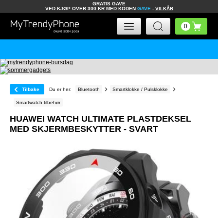
GRATIS GAVE
VED KJØP OVER 300 KR MED KODEN
GAVE
-
VILKÅR
Tilbake
Du er her:
Bluetooth
Smartklokke / Pulsklokke
Smartwatch tilbehør
HUAWEI WATCH ULTIMATE PLASTDEKSEL
MED SKJERMBESKYTTER - SVART