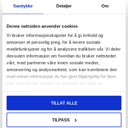
Samtykke
Detaljer
Om
VARENUMMER:
4004409
LAGERSTATUS:
PÅ LAGER.
LEVERINGSTID: 1-2 ARBEIDSDAGER
FRAKTINFO
Denne nettsiden anvender cookies
Vi bruker informasjonskapsler for å gi innhold og
124,00
NOK
annonser et personlig preg, for å levere sosiale
FÅ 7 % RABATT MED CLUB TRENDY
BLI MEDLEM GRATIS
mediefunksjoner og for å analysere trafikken vår. Vi deler
dessuten informasjon om hvordan du bruker nettstedet
SETT DET BILLIGERE?
vårt, med partnerne våre innen sosiale medier,
annonsering og analysearbeid, som kan kombinere den
-
+
med annen informasjon du har gjort tilgjengelig for dem,
eller som de har samlet inn gjennom din bruk av
KUN 2 IGJEN PÅ LAGER!!
tjenestene deres.
TILLAT ALLE
LIVE CHAT
LURER DU PÅ NOE? SPØR OSS!
TILPASS
Beskrivelse